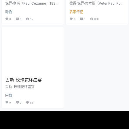
保罗·塞尚（Paul Cézanne，1839
彼得·保罗·鲁本斯（Peter Paul Rub
年1月19日—1906年10月22日），
ens）（1577年6月28日—1640年5
动物
名家传记
法国印象派画派画家 [7]。 他的作品
月30日），教名伯多禄·保禄·鲁宾
和理念影响了20世纪许多艺术家和
斯，17世纪佛兰德斯画家，西班牙
0
0
1k
0
0
858
艺术运动。在他生前的大多数时间
哈布斯堡王朝外交使节。鲁本斯是
里，他的艺术不为公众所理解和接
佛兰德斯画家，是巴洛克画派早期
受。通过他的坚持，最后对19世纪
的代表人物。 鲁本斯出生于德国锡
所有常规绘画价值提出了挑战。塞
根，在他的父亲去世后，12岁的鲁
尚的最大成就是对色彩与明暗具有
本斯跟随母亲回到了西班牙统治下
前所未有的精辟分析，颠覆了以往
的家乡安特卫普，并在那里接受了
的视觉透视点，空间的构造被从混
天主教洗礼。而宗教也成为鲁本斯
色彩的印象里抽掉了，使…
画家生涯中十分重要的一个主题…
丢勒-玫瑰花环盛宴
丢勒-玫瑰花环盛宴
宗教
0
0
831