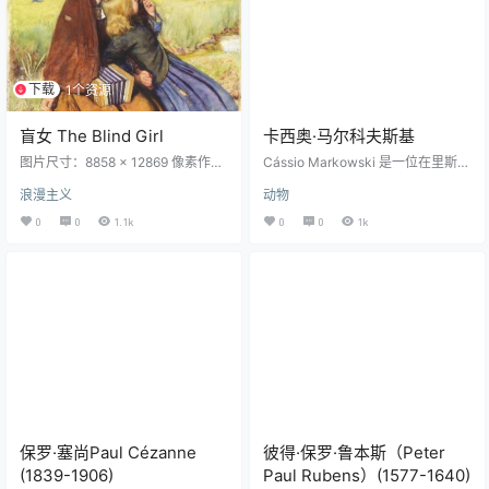
子呈水波状，领口系有金扣装饰，
头戴白色花式贝雷帽…
下载
1个资源
盲女 The Blind Girl
卡西奥·马尔科夫斯基
图片尺寸：8858 × 12869 像素作品
Cássio Markowski 是一位在里斯本
名称：The Blind Girl中文名称：盲
工作的插画家和视觉艺术家。他运
浪漫主义
动物
女创作者：约翰·埃弗里特·米莱斯 Jo
用类比和数字技术，通过旨在激发
hn Everett Millais创作年代：1856
联想的图画展开自传和虚构的叙
0
0
1.1k
0
0
1k
风格：浪漫主义体裁：风俗画材
事。他创作的概念图像探索视觉语
质：布面油画实际尺寸：62.2 x 82.
言的诗意，创造了一种诗学，其中
6 cm现位于：Birmingham Museu
人类、动物和植物之间的梦幻关系
m and Art Gallery, Birmingham, UK
占主导地位。
版权信息：Public Domai…
保罗·塞尚Paul Cézanne
彼得·保罗·鲁本斯（Peter
(1839-1906)
Paul Rubens）(1577-1640)