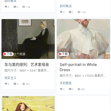
后印象派
·梵高 Vincent van Gogh创作年代：
名称：Self Portrait with Bandaged
1889风格：后印象派体裁：自画像
后印象派
Ear创作者：文森特·梵高 Vincent v
0
0
1.5k
材质：布面油画现位于：Musée
an Gogh创作年代：1889风格：后
0
0
1.5k
d'Orsay, Paris, France实际尺寸：6
印象派体裁：自画像材质：布面油
5 x 54 cm版权信息：Public Domai
画现位于：Courtauld Institute of A
n（公有領域） 作品介绍 机器翻
rt, London, UK实际尺寸：60 x 49 c
译： 像伦勃朗和戈雅一样，文森特-
m版权信息：Public Domain（公有
凡高经常以…
領域） 在巴黎期间，他…
下载
下载
1个资源
1个资源
灰与黑的排列：艺术家母亲
Self-portrait in White
Dress
图片尺寸：5897 × 5247 像素作品
名称：Arrangement in Grey and Bl
图片尺寸：8641 × 11005 像素作品
现实主义
ack No.1, Portrait of the Artist's Mo
名称：Self-portrait in White Dress
ther中文名称：灰与黑的排列：艺术
手机壁纸
创作者：Jacek Malczewski作品年
0
0
976
家母亲创作者：詹姆斯·惠斯勒 Jam
代：1914风格：新艺术运动体裁：
0
0
822
es McNeill Whistler创作年代：187
自画像版权信息：Public Domain
1风格：现实主义体裁：肖像画材
（公有領域） 作品介绍 在艺术家的
质：布面油画现位于：Musée d'Ors
众多自画像中，《白裙自画像》尤
ay, …
为重要。马尔切夫斯基展示了自己
的上半身，身着白色女式上衣，袖