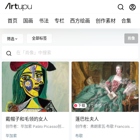
首页
国画
书法
专栏
西方绘画
创作素材
合集
全部标签
肖像
筛选
下载
1个资源
戴帽子和毛领的女人
蓬巴杜夫人
创作者：毕加索 Pablo Picasso创作
创作者：弗朗索瓦·布歇 Francois B
年代：1937图片尺寸：2362 × 287
oucher创作年代：1756图片尺寸：
毕加索
布歇
0 像素作品名称：Woman in Hat an
3301 × 4381 像素作品名称：Mad