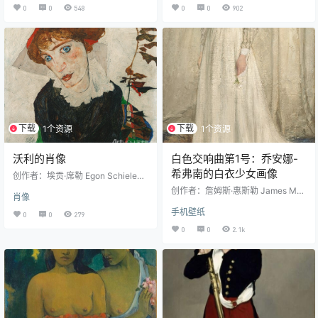
d Fur Collar (Marie-Therese Walte
ame de Pompadour风格：洛可可
0
0
548
0
0
902
r)中文名称：戴帽子和毛领的女人
体裁：肖像画材质：布面油画现位
（玛丽-特蕾莎·沃尔特）风格：立体
于：慕尼黑老绘画陈列馆（Alte Pin
主义体裁：肖像画材质：布面油画
akothek, Munich, Germany）实际
现位于：加泰罗尼亚国家艺术博物
尺寸：212 x 164 cm版权信息： Pu
馆，巴塞罗那（Museu Nacional
blic Domain（公有领域） 作品介绍
d'Art de…
《蓬巴杜夫人…
下载
下载
1个资源
1个资源
沃利的肖像
白色交响曲第1号：乔安娜-
希弗南的白衣少女画像
创作者：埃贡·席勒 Egon Schiele创
作年代：1912图片尺寸：3053 × 2
创作者：詹姆斯·惠斯勒 James Mc
肖像
480 像素作品名称：Portrait of Wall
Neill Whistler原作名称：Symphon
y中文名称：沃利的肖像风格：表现
手机壁纸
y in White no.1: The White Girl Port
0
0
279
主义体裁：肖像画材质：布面油画
rait of Joanna Hiffernan中文名
0
0
2.1k
实际尺寸：32 cm × 39.8 cm现位
称：白色交响曲第1号：乔安娜-希
于：利奥波德博物馆（Leopold Mu
弗南的白衣少女画像创作年代：186
seum），维也纳，奥地利版权信
2艺术风格：现实主义图片解析度：
息： Public Domain（公有领域）
1280x914像素艺术体裁：肖像画实
作品介绍 机器翻译：这个绰号为W
际尺寸：214.6 x 108 cm版权信
a…
息：…