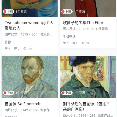
下载
下载
1个资源
1个资源
Two tahitian women两个大
吹笛子的少年The Fifer
溪地女人
图片尺寸：2071 × 3534 像素作品
名称：The Fifer中文名称：吹笛子
图片尺寸：4675 × 6044 像素作品
手机壁纸
的少年创作者：爱德华·马奈 Edouar
名称：Two tahitian women中文名
d Manet创作年代：1866风格：现
肖像
称：两个大溪地女人创作者：保罗·
0
0
24k
实主义体裁：肖像画材质：布面油
高更 Paul Gauguin创作年代：1899
0
0
1.5k
画现位于：Musée d'Orsay, Paris, F
风格：分隔主义体裁：肖像画材
rance（巴黎奥赛博物馆）实际尺
质：布面油画现位于：Metropolitan
寸：161 x 97 cm版权信息：Public
Museum of Art (Met), New York Ci
Domain（公有領域） 作品介绍
ty, NY, US实际尺寸：94 x 72.4 cm
《吹笛少年》是法国印象…
版权信息：Public Domain（…
下载
下载
1个资源
1个资源
自画像 Self-portrait
割耳朵后的自画像（包扎耳
朵的自画像）
图片尺寸：3142 × 3820 像素作品
名称：Self-Portrait创作者：文森特
图片尺寸：2356 × 2861 像素作品