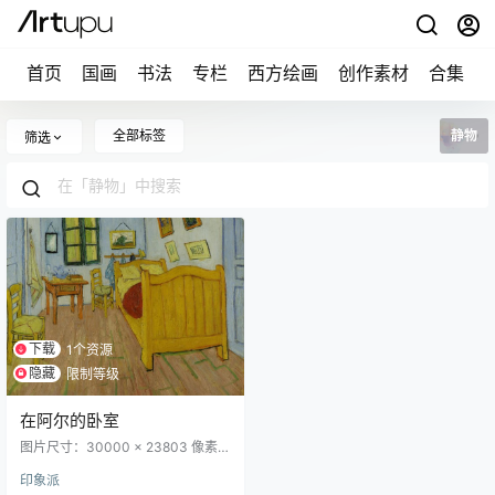
首页
国画
书法
专栏
西方绘画
创作素材
合集
全部标签
静物
筛选
下载
1个资源
隐藏
限制等级
在阿尔的卧室
图片尺寸：30000 × 23803 像素作
品名称：Vincent's Bedroom in Arle
印象派
s中文名称：在阿尔的卧室（梵高在