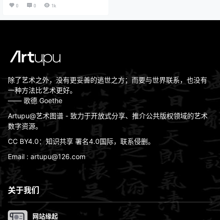
阿尔勒的卧室）创作者：文森特·梵
0
0
1k
高 Vincent van Gogh创作年代：18
88年10月风格：后印象派体裁：int
erior材质：布面油画实际尺寸：72.
4cm x 91.3cm现位于：Van Gogh
Museum, Amsterdam, Neth…
除了艺术之外，没有更妥善的逃世之方；而要与世界联系，也没有
一种方法比艺术更好。
—— 歌德 Goethe
Artupu@艺术图谱 - 致力于开放式分享、推介公共版权领域的艺术
数字资源。
CC BY4.0：知识共享 署名4.0国际，联系侵删。
Email : artupu@126.com
关于我们
网站缘起