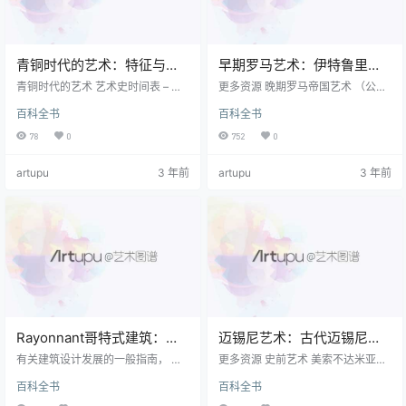
青铜时代的艺术：特征与历
早期罗马艺术：伊特鲁里亚
史
文化
青铜时代的艺术 艺术史时间表 – 史
更多资源 晚期罗马帝国艺术 （公元
前艺术时间表 – 史前艺术 – 最早的
200-400年） 罗马帝国艺术：凯尔
百科全书
百科全书
艺术 青铜时代的艺术（约公元前30
特风格 基督教罗马艺术 （公元313
00-1100年），是连接 石器时代 与
年起） 罗马雕塑 （从公元前55年
78
0
752
0
铁器时代 ，反映了当时的环境。 青
起） 古罗马的浮雕雕塑 罗马艺术的
铜时代的特征是金属 青铜 （铜和锡
希腊化 大约在公元前160年，罗马
artupu
3 年前
artupu
3 年前
的合金）的生产，广泛的功能性和
官员审查员卡罗（Caro the Censo
珍贵的发展。 金工 ，经济生产力的
r）强烈谴责了当时罗马人中普遍对
提高以及随之而来的熟练工人的涌
精制和豪华物品以及以丰富而辉煌
现，尽管其中许多是半功能性的，
的方式装饰房屋的热情。 但是他正
但其中许多人从事艺术活动。 头
在抗衡历史潮流。 那时，人们对艺
盔，防弹衣，剑，斧头和其他武…
术有了新的兴趣，这种…
Rayonnant哥特式建筑：历
迈锡尼艺术：古代迈锡尼文
史，特征
化
有关建筑设计发展的一般指南， 看
更多资源 史前艺术 美索不达米亚艺
到： 建筑史 （公元前3, 000年至
术 （公元前4500-539年） 美索不
百科全书
百科全书
今）。 建筑的 术语 有关指南，请参
达米亚雕塑 （公元前3000-500
阅： 建筑术语 。 介绍 的Rayonnan
年） 古代波斯艺术 （公元前3500-