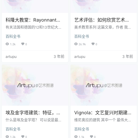
科隆大教堂：Rayonnant哥
艺术评估：如何欣赏艺术，
特式建筑
判断绘画
有关法国和德国的12和13世纪大教
美术教育系列 这篇文章，作者 我们
堂设计的更多信息，请参见： 哥特
的编辑尼尔·柯林斯（Neil Collins）
百科全书
百科全书
式大教堂 （1140年至1500年）。
专为艺术专业的学生而设计 和 艺术
有关建筑设计演变的更多信息， 看
学校 作为一部分 新的艺术系列 升
1.2k
0
26.9k
0
到： 建筑史 （公元前3, 000年至
值。 什么是艺术评估？ 评估艺术品
今）。 建筑师术语 有关指南，请参
的任务，例如 绘画 或一个 雕塑 ，
artupu
3 年前
artupu
3 年前
阅： 建筑术语 。 摘要 被认为是德
需要结合客观信息和主观意见。 是
国人的最大表现 哥特式建筑 ，科隆
的，对艺术的欣赏确实是高度主观
大教堂-和 沙特尔大教堂 和 巴黎圣
的，但是评估图片的目的不仅仅是
母院 在法国-是西欧最著名的中世纪
确定您是否喜欢/不喜欢图片，而是
遗址之一 基督教艺术 威严地 大教堂
为什么要喜欢/不喜欢它。 这需要一
由科隆大主教K…
定的知识。 毕竟，您对1…
埃及金字塔建筑：特征，历
Vignola：文艺复兴时期建筑
史
师的传记
什么是埃及金字塔？ 可以说是最近
维尼奥拉的建筑 其中一个 最伟大的
最著名的形式 史前艺术 ，古埃及的
建筑师 的 怪癖 时代，（尽管他的后
百科全书
百科全书
金字塔是世界上最大的丧葬大厦或
期工作也预见了 巴洛克式建筑 贾科
陵墓。 它们是从 马塔巴 墓发展而
莫·巴罗齐·达维格诺拉（Giacomo B
1.2k
0
1.1k
0