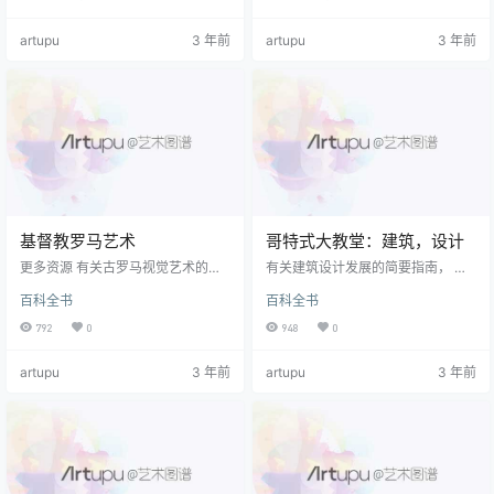
来，是最持久的象征之一 埃及艺术
arozzi da Vignola）受罗马建筑师
一般而言 埃及建筑 尤其是。 古埃及
的启发 维特鲁威 ，以及他对罗马和
artupu
3 年前
artupu
3 年前
人相信永生，而金字塔的目的是保
巴黎附近枫丹白露的古典建筑的早
护法老王的尸体和他死后所需的所
期研究和建筑图纸。 尤其是在1562
有财产，以便利他进入来世。 因
年出版的专着《建筑的五种秩序规
此，每个金字塔通常包含各种各样
则》（ Regola delli cinque ordini
的 埃及雕塑 ，壁画， 首饰 和其他
d’archi…
类型的 古代艺术 维持死者去世后生
存所必需的…
基督教罗马艺术
哥特式大教堂：建筑，设计
更多资源 有关古罗马视觉艺术的更
有关建筑设计发展的简要指南， 看
多文章，请参见： 希腊罗马艺术
到： 建筑史 （公元前3, 000年至
百科全书
百科全书
（公元前27年-公元200年） 晚期罗
今）。 要了解中世纪的手工艺品，
马帝国艺术 -帝国晚期（公元200-4
请参见： 中世纪艺术 （c.450-145
792
0
948
0
00年） 罗马帝国艺术：凯尔特风格
0）。 介绍 如果 罗马式建筑 在不可
罗马雕塑 （从公元前55年起） 古罗
预测的时代表达了上帝的保护力量-
artupu
3 年前
artupu
3 年前
马的浮雕雕塑 克里斯坦·罗马艺术史
哥特式建筑 伸向天空，庆祝神的宇
可以恰当地（明确地）称为 基督教
宙的完美。 利用一系列创新功能，
的艺术的最初表达通常不会早于第
哥特式风格 取而代之的是昏暗而狭
四世纪被发现。 在此之前，新宗教
窄的罗马式中殿，取而代之的是更
逐渐在罗马世界传播。 从本质上
明亮，更宽敞的内部，充满了从巨
讲，基督教血统的作品与当代…
大的哥特式窗户射入的光线…