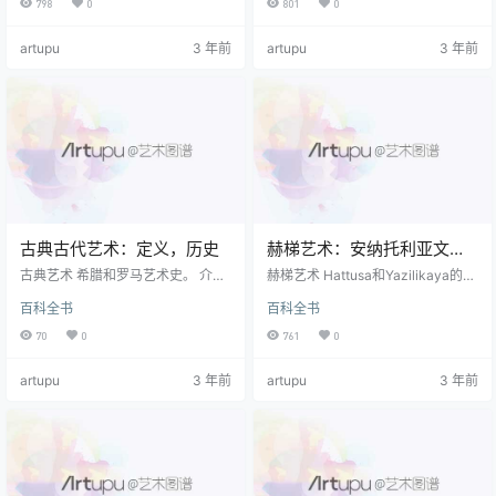
798
0
801
0
t风格 哥特式建筑 出现在法国的高哥
330年） 埃及雕塑 （公元前3100
特时期，大约持续1200至1280年。
年-395年） 艺术史 （自公元前250
artupu
3 年前
artupu
3 年前
从广义上讲，它对应于装饰风格 英
万起） 介绍 迈锡尼（Mycenae）是
国哥特式建筑 ，尽管稍后才出现。
古希腊伯罗奔尼撒地区的史前城
简而言之，Rayonnant建筑不再关
市。 术语“ 迈锡尼人 ”或“ 迈锡尼人 ”
注结构或工程问题，而更关注二维
文化用于描述 爱琴海艺术 出现在地
表面的装饰可能性，例如某些级别
中海东部地区。 有时也用来形…
和比例的某些…
古典古代艺术：定义，历史
赫梯艺术：安纳托利亚文化
的特征
古典艺术 希腊和罗马艺术史。 介绍
赫梯艺术 Hattusa和Yazilikaya的赫
也许您看过 帕台农神庙 在雅典卫
梯人建筑和雕塑。 注意：有关上古
百科全书
百科全书
城，或看到一些 希腊雕塑 在罗浮
文化和文明的更多信息， 请参见：
宫。 也许您听说过罗马桥的耐用
古代艺术 （2, 500, 000 BCE-400
70
0
761
0
性，或者看过罗马竞技场等著名罗
CE）。 古代 有关早期文明的更多信
马建筑的例子。 无论如何，所有 希
息， 请参见 古典上古 （从公元前8
artupu
3 年前
artupu
3 年前
腊艺术 和 罗马艺术 始建于大约145
00年到公元450年）。 迈锡尼 对于
0年，即大约从公元前1000年到公
同期 南方的文化，请参阅： 迈锡尼
元450年。 注意：有关后来受古董
艺术 （1650年至1200年）。 摘要
启发的艺术家和风格，请参阅： 艺
赫梯人是一个亚洲小民族，大约在
术古典主义 （800起）。 定义 在 美
公元前2000年…
术 ，“ 古代 ”一词是指遥…