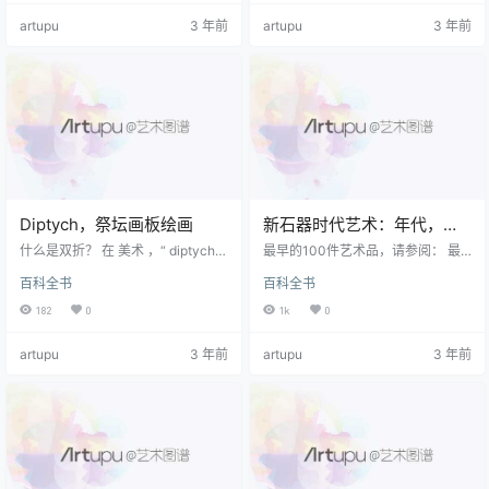
指 面板画 从埃及各地的遗址中发掘
管理中表现出的技巧。阴影创建三
artupu
3 年前
artupu
3 年前
出来的，其历史可追溯至 希腊希腊
维形式的幻觉。 关键是，只有在有
绘画 公元前一世纪。 这些发现集中
光的情况下才能检测形式的坚固
在开罗以南尼罗河以西的Fayyum盆
性。 （例如，只有在黎明接近时，
地周围，特别是在Hawara，Achmi
物体或图形才可以检测到体积和三
m和Antinoopolis附近…
维外观，而这些物体或图形迄今只
能检测到比周围环境稍暗的斑
点。）而且，…
Diptych，祭坛画板绘画
新石器时代艺术：年代，类
型，特征
什么是双折？ 在 美术 ，“ diptych”
最早的100件艺术品，请参阅： 最
一词-其名称源自希腊语中的 di （两
古老的石器时代艺术 。 什么是新石
百科全书
百科全书
个）+ ptyche （折叠）-通常描述一
器时代的艺术？ （定义） 在 史前艺
对由木头（有时覆盖有蜡）或更少
术 ，“新石器时代的艺术”一词描述
182
0
1k
0
量的象牙制成的，由铰链连接在一
了由社会创造的所有手工艺品，这
起的片剂/面板像书一样打开 一种灵
些社会放弃了以狩猎和采集食物为
artupu
3 年前
artupu
3 年前
修 基督教艺术 ，有时会变成 祭坛
农牧业的半游牧生活方式。 因此，
，双联画是 中世纪绘画 并在文艺复
毫不奇怪， 古代陶器 包含 兵马俑雕
兴时期保持了这种知名度。 但是，
塑 是新石器时代的主要艺术形式，
当用作祭坛装饰时，两面板格式不
尽管那个时代的人类创造力以许多
如较大的三面板格式流行（ 三联 ）
不同的方式表现出来 艺术类型 ，包
或多面板格式（…
括史前雕刻和手工模具，以及各种
流动艺…