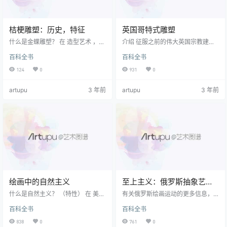
桔梗雕塑：历史，特征
英国哥特式雕塑
什么是金蝶雕塑？ 在 造型艺术 ，“
介绍 征服之前的伟大英国宗教建筑
chryselephantine ”一词（源自希腊
属于三种类型的社区：世俗大教
百科全书
百科全书
语“ khrusos / chrysos”金和“ eleph
堂，如威尔斯，索尔兹伯里和林肯
antinos”象牙）描述了一种 雕塑 由
（由非居民大炮组成，由教务长和
124
0
931
0
黄金和象牙制成。 黄金通常用于雕
分会管理），修道院（主要是本笃
像的帷幔，而象牙用于肉。 在古典
会，克卢尼阿克，西多会教堂）和
artupu
3 年前
artupu
3 年前
希腊雕塑 ，金丝雀雕像被认为是造
奥古斯丁式），以及英国独有的主
型艺术的最高形式，并且仅保留给
教优先制（世界观以先验者为首的
宗教艺术 。 两个最著名的桔梗雕
修道院社区）。 达勒姆（Durham）
像-都由 菲迪亚斯 （公元前488-43
是姓氏的一个典型例子，在大教堂
1年）-…
的北侧和南侧的主教室中，有几组
分别用于主教的建筑物。 第一英国
哥特式建筑 第一个完全实现的示…
绘画中的自然主义
至上主义：俄罗斯抽象艺术
运动
什么是自然主义？ （特性） 在 美术
有关俄罗斯绘画运动的更多信息，
喘气 ，“自然主义”描述了一种逼真
请参见： 俄罗斯艺术 。 什么是至上
百科全书
百科全书
的风格，其中涉及对自然（包括
主义？ -特点 至上主义是俄国人 抽
人）的表示或描绘，且失真或解释
象主义 运动，由出生于基辅的画家
838
0
761
0
的可能性最小。 最好的自然主义绘
创立 卡西米尔·马列维奇（Kasimir