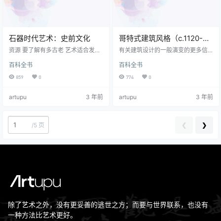
石器时代艺术：史前文化
哥特式建筑风格（c.1120-
1500）
资源 要了解有多古老 艺术适合发展
有关建筑设计的一般演变的更多信
整体视觉艺术，请参阅： 史前艺术
息， 看到： 建筑史 （公元前3, 000
百科全书
百科全书
时间表 和 艺术史时间表 。 什么是
年至今）。 要简要概述中世纪时期
石器时代艺术？ 史前时期称为“石器
的艺术活动， 请参见： 中世纪艺术
859
0
774
0
时代”，分为三个独立时期： 旧石器
（c.450-1450）。 建筑的 术语 有
时代 （公元前2, 500, 000-10, 000
关指南，请参阅： 建筑术语 。 介绍
artupu
3 年前
artupu
3 年前
年）； 旧石器时代 （公元前2500
Giorgio Vasari（1511-74）首先用
年）。 中石器时代 （欧洲，10, 00
“哥特式”一词来表达中世纪晚期的风
0-4, 000）; 和 新石器时代 （欧
格，这是开玩笑的，一半是轻蔑
洲，公元前4, 000-2, 000年）。 其
的，因为意大利人认为哥特人已经
❮
❯
/
5 页
中，旧石器时…
摧毁了哥特人的美丽。 古典上古 。
…
除了艺术之外，没有更妥善的逃世之方；而要与世界联系，也没有
一种方法比艺术更好。