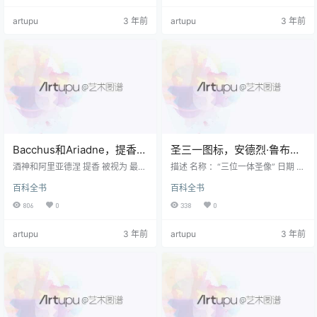
画具有准摄影的质量：一种需要最
Malevich） （1878-1935）在1915
artupu
3 年前
artupu
3 年前
少的视觉细节的质量。 “现代”自然
年左右，它涉及基本的几何形式
主义起源于19世纪初期的富裕程
（正方形，圆形）。 这是几个 现代
度，并受文学方式对真实性的影响
艺术运动 在20世纪初期在俄罗斯发
很大-这个词最初是由法国作家埃米
展起来：其他包括俄罗斯 未来主义
尔·佐拉（Emile Zola）创造的。 它
由弗拉基米尔·玛雅可夫斯基（1893
首先出现在 英国山水画 ，然后传播
-1…
到法国…
Bacchus和Ariadne，提香：
圣三一图标，安德烈·鲁布廖
分析
夫：分析，图像
酒神和阿里亚德涅 提香 被视为 最伟
描述 名称 ：“三位一体圣像” 日期 ：
大的画作 的 威尼斯文艺复兴时期。
1411-25 艺术家 ： 安德烈·鲁布列夫
百科全书
百科全书
描述 名称：巴克斯和阿里亚德（152
（Andrei Rublev） （c.1360-143
0-23） 艺术家： 黄褐色的 （c.148
0） 媒介 ： 彩画 在木头上 类型 ：
806
0
338
0
5-1576） 介质： 油画 在画布上 类
俄罗斯东正教 图标画 机芯 ： 俄罗
型： 神话绘画 运动： 威尼斯文艺复
斯中世纪绘画 位置 ： 特列季亚科夫
artupu
3 年前
artupu
3 年前
兴时期的艺术 位置： 伦敦国家美术
画廊 ，莫斯科 有关文艺复兴时期其
馆 对于其他著名杰作的意义， 请参
他重要图片的分析和说明，请参
见： 分析名画 （1250至1800
阅： 分析名画 （1250至1800
年）。 背景 提香（Titian）是 威尼
年）。 艺术鉴赏 用于分析图标 诺夫
斯绘画 在16世纪。 都…
哥罗德或莫斯科 …