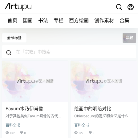
首页
国画
书法
专栏
西方绘画
创作素材
合集
全部标签
宗教
Fayum木乃伊肖像
绘画中的明暗对比
对于其他类似Fayum画像的古代艺
Chiaroscuro的定义和含义是什么？
术形式， 请看 古典艺术 （公元前10
尽管缺乏精确的定义， 美术 术语“
百科全书
百科全书
00年-公元450年）。 什么是Fayu
明暗对比 ”（意为“明暗”；意为“克莱
m妈咪肖像？ 在 埃及艺术 ，“ Fayu
尔暗淡”）描述了绘画，素描或版画
877
0
822
0
m（或Faiyum）木乃伊肖像”一词是
中明暗的鲜明对比，以及艺术家在