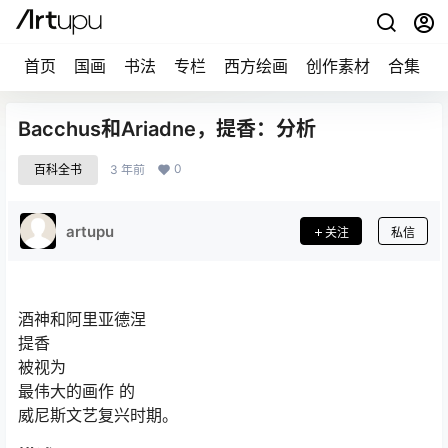
首页
国画
书法
专栏
西方绘画
创作素材
合集
Bacchus和Ariadne，提香：分析
0
百科全书
3 年前
artupu
关注
私信
酒神和阿里亚德涅
提香
被视为
最伟大的画作 的
威尼斯文艺复兴时期。