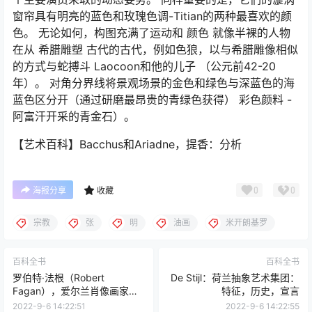
窗帘具有明亮的蓝色和玫瑰色调-Titian的两种最喜欢的颜
色。 无论如何，构图充满了运动和 颜色 就像半裸的人物
在从 希腊雕塑 古代的古代，例如色狼，以与希腊雕像相似
的方式与蛇搏斗
Laocoon和他的儿子
（公元前42-20
年）。 对角分界线将景观场景的金色和绿色与深蓝色的海
蓝色区分开（通过研磨最昂贵的青绿色获得） 彩色颜料 -
阿富汗开采的青金石）。
【艺术百科】Bacchus和Ariadne，提香：分析
0
0
海报分享
收藏
宗教
张
明
油画
米开朗基罗
百科全书
百科全书
罗伯特·法根（Robert
De Stijl：荷兰抽象艺术集团：
Fagan），爱尔兰肖像画家：
特征，历史，宣言
传记，绘画
2022-9-6 14:22:51
2022-9-6 14:22:55