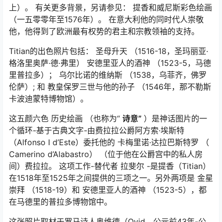
上）。 有关更多背景，另请参见： 提香和威尼斯彩色绘画
（一五零零年至1576年）。 在意大利他的同时代人崇敬
他，他得到了欧洲最有权势的君主和宗教领袖的支持。
Titian的出色照片包括： 圣母升天 （1516-18，圣玛丽亚·
格洛里奥萨·德·弗里） 安德里亚人的酒神 （1523-5，马德
里普拉多）； 乌尔比诺的维纳斯 （1538，乌菲齐，佛罗
伦萨）; 和 教皇保罗三世与他的孙子 （1546年，那不勒斯
卡波迪蒙特博物馆）。
这五颜六色 历史绘画 （也称为“
诗意”
）是神话图片的一
个循环-基于古典文字-由费拉拉公爵阿方索·埃斯特
（Alfonso I d’Este）委托他的
卡梅里诺·达拉巴斯特罗
（
Camerino d’Alabastro）
（位于他在公爵宫中的私人房
间）费拉拉。 这项工作-替代者 拉斐尔 -是提香（Titian）
在1518年至1525年之间提供的三项之一。另外两项是
金星
崇拜
（1518-19）和
安德里亚人的酒神
（1523-5），都
在马德里的普拉多博物馆中。
这张照片取材于罗马诗人奥维德（Ovid，公元前43年-公