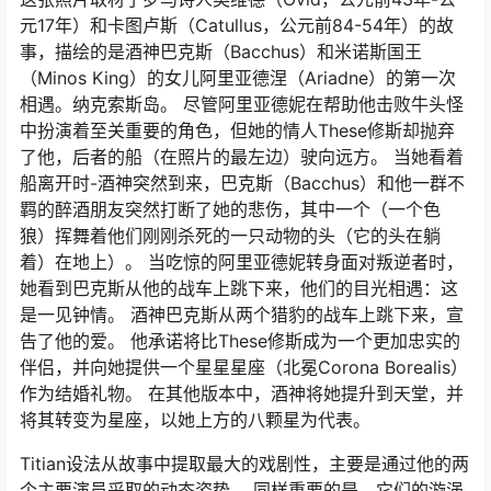
元17年）和卡图卢斯（Catullus，公元前84-54年）的故
事，描绘的是酒神巴克斯（Bacchus）和米诺斯国王
（Minos King）的女儿阿里亚德涅（Ariadne）的第一次
相遇。纳克索斯岛。 尽管阿里亚德妮在帮助他击败牛头怪
中扮演着至关重要的角色，但她的情人These修斯却抛弃
了他，后者的船（在照片的最左边）驶向远方。 当她看着
船离开时-酒神突然到来，巴克斯（Bacchus）和他一群不
羁的醉酒朋友突然打断了她的悲伤，其中一个（一个色
狼）挥舞着他们刚刚杀死的一只动物的头（它的头在躺
着）在地上）。 当吃惊的阿里亚德妮转身面对叛逆者时，
她看到巴克斯从他的战车上跳下来，他们的目光相遇：这
是一见钟情。 酒神巴克斯从两个猎豹的战车上跳下来，宣
告了他的爱。 他承诺将比These修斯成为一个更加忠实的
伴侣，并向她提供一个星星星座（北冕Corona Borealis）
作为结婚礼物。 在其他版本中，酒神将她提升到天堂，并
将其转变为星座，以她上方的八颗星为代表。
Titian设法从故事中提取最大的戏剧性，主要是通过他的两
个主要演员采取的动态姿势。 同样重要的是，它们的漩涡