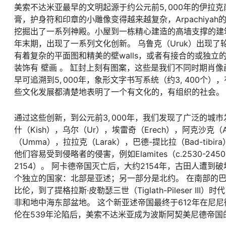
美索不达米亚最早的文明起源于约公元前5, 000年的伊拉
膏，护身符和印章的小雕像变得越来越复杂，Arpachiyah的圆
挖掘出了一系列神殿。小屋到一栋精心建造的高墙支撑的建筑
年末期，出现了一系列文化创新。 乌鲁克（Uruk）出现
有着复杂的平面图和精美的壁walls，或者有接合的或独立
装饰有 壁画 。 缸封上刻有图案，这些是我们不同时期肖像
早可追溯到5, 000年，象形文字书写系统（约3, 400个
些文化发展都清楚地表明了一个有文化的，有组织的社会。 有
通过这些创新，到公元前3, 000年，我们发现了广泛的城
什（Kish），乌尔（Ur），埃雷奇（Erech），阿克沙克（A
（Umma），拉拉克（Larak），巴德-提比拉（Bad-tib
他们容易受到侵略者的侵害，例如Elamites（c.2530-2450）
2154）。 阿卡德帝国灭亡后，大约2154年，古田人遭
个独立的国家：北部是亚述；另一部分是北约。 在南部的巴比伦尼
比伦，到了提格拉斯·皮勒瑟三世（Tiglath-Pileser
非和地中海东部盆地。 这个新亚述帝国最终于612年在尼
伦在539年沦陷后，美索不达米亚成为波斯阿契美尼德帝国