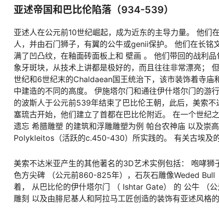
亚述帝国和巴比伦陷落（934-539）
亚述人在公元前10世纪崛起，成为近东的主导力量。 他
人，并由石门狮子，有翼的公牛或genii保护。 他们在
满了凹凸纹，在釉面砖面板上和 壁画 。 他们带回的战利
象牙斑块，从技术上讲都是极好的，而且往往非常漂亮； 但
世纪和6世纪末的Chaldaean国王统治下，该市装饰着
中建造的不同的高度。 伊施塔尔门和通往伊什塔尔门的游
的波斯人于公元前539年结束了巴比伦王朝，此后，美索不
塞琉古开始，他们建立了首都在巴比伦附近。 在一个世纪
遗忘 希腊雕塑 的建筑和浮雕雕塑为例 帕台农神庙 以及崇高的雕像 
Polykleitos（活跃的c.450-430）所实践的。 有关
美索不达米亚产生的其他著名的3D艺术实例包括：
咆哮狮
色方尖碑
（公元前860-825年），石灰石雕像Weded
Bull
着，
从巴比伦的伊什塔尔门
（
Ishtar Gate）
的
公牛
（公
雕刻 以及由腓尼基人和阿拉马工匠创造的装饰有亚述风格