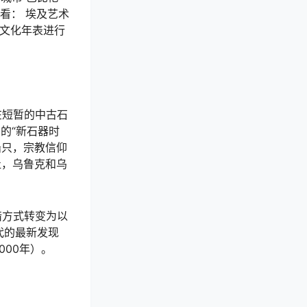
看看： 埃及艺术
和文化年表进行
在短暂的中古石
的“新石器时
船只，宗教信仰
杜，乌鲁克和乌
狩猎方式转变为以
代的最新发现
000年）。