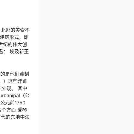
年，北部的美索不
的建筑形式，即
5世纪的伟大创
看： 埃及新王
忘的是他们雕刻
。）这些浮雕
外观。 其中
anipal（公
公元前1750
各个方面 爱琴
时代的东地中海