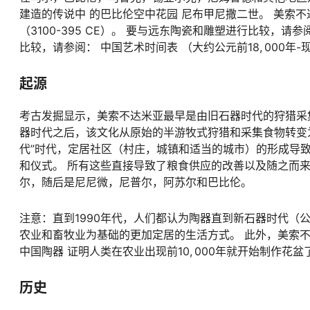
建造的传说中
的巴比伦空中花园
尼布甲尼撒二世。 美索不达
（3100-395 CE）。 要与远东陶瓷和雕塑进行比较，请
比较，请参阅： 中国艺术时间表 （大约公元前18, 000年-
起源
考古发掘显示，美索不达米亚最早是由旧石器时代的狩猎采集者部
器时代之后，该文化从原始的半游牧式狩猎和采集食物转变
代”时代，定居社区（村庄，城镇和适当的城市）的形成导
和仪式。 所有这些直接导致了粮食供应的改善以及随之而来
尔，随后是尼尼微，尼普尔，阿苏尔和巴比伦。
注意：直到1990年代，人们都认为陶器直到新石器时代（公元
农业和畜牧业为基础的更加定居的生活方式。 此外，美索
中国陶器 证明人类在农业出现前10, 000年就开始制作花盆
历史