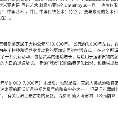
米亚也是 巨石艺术 就像小亚洲的Catalhoyuk一样。 也可以
参阅： 中国艺术 ，并且 中国传统艺术：特色 。 要与东亚的艺术
现在）。
落定居于大约公元前10, 000年。 公元前7, 000年左右，
为基于耕种和饲养家养动物的更加定居的生活方式。 在这个所谓
致了一系列新活动，包括贸易的迅速增长，建造用于运输货物的
的人口的迅速增长。 新的“城市”如雨后春笋般出现，包括埃里
前8, 000-7, 000年）才出现：也就是说，直到人类从游牧
不达米亚的肥沃新月被视为最早的陶瓷中心之一。 但是旧石器时
了。 有关世界上最古老的花盆，请参见 仙人洞窑陶 （公元前18, 