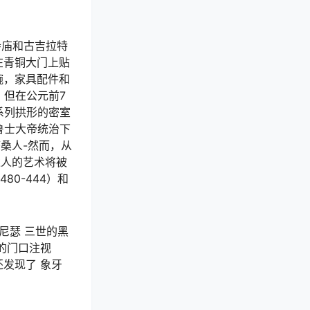
寺庙和古吉拉特
在青铜大门上贴
碗，家具配件和
，但在公元前7
系列拱形的密室
鲁士大帝统治下
桑人-然而，从
述人的艺术将被
80-444）和
曼尼瑟
三世的黑
的门口注视
还发现了 象牙