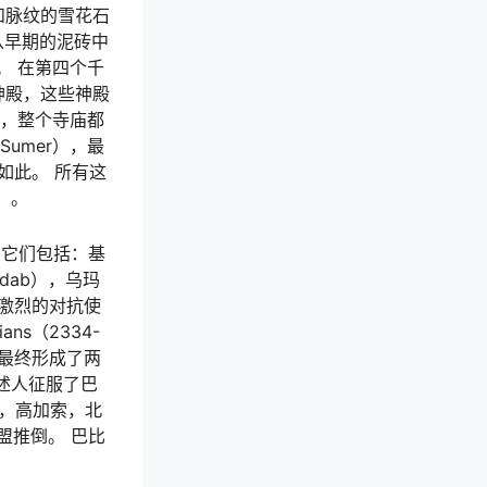
和脉纹的雪花石
则从早期的泥砖中
。 在第四个千
神殿，这些神殿
r，整个寺庙都
umer），最
是如此。 所有这
）。
 它们包括：基
Adab），乌玛
日益激烈的对抗使
ans（2334-
亚最终形成了两
亚述人征服了巴
细亚，高加索，北
盟推倒。 巴比