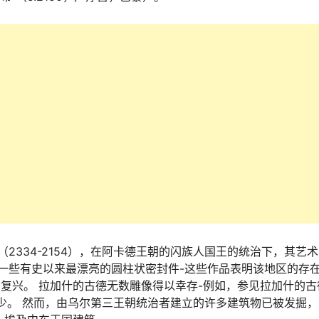
2334-2154），在阿卡德王朝的闪族人国王的统治下，其艺
一些有史以来最漂亮的圆柱状密封件-这些作品表明该地区的存在
复兴。 拉加什的古德无数雕像得以幸存-例如，参见拉加什的古
庙宇很少。 然而，由乌尔第三王朝统治者建立的许多建筑物已被发掘