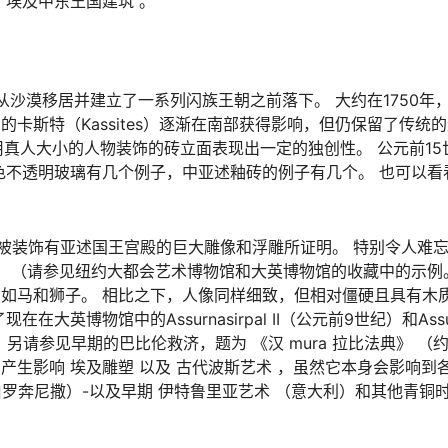
 埃及中东王国建筑 。
es）从沙漠移居并建立了一系列闪族王朝之前落下。 大约在1750
卡斯特（Kassites）逐渐在南部获得影响，但仍保留了传统
k）用真人大小的人物装饰的砖立面表现出一定的独创性。 公元前1
h）的彩色不透明玻璃有几个例子，中亚述釉砖的例子有几个。 也可以看
被装饰有亚述国王宫殿的巨大雕像和浮雕所证明。 特别令人难
。 （请参见纽约大都会艺术博物馆和大英博物馆的收藏中的示例
如马和狮子。 相比之下，人像同样细致，但相对僵硬且具有木质
博物馆中的Assurnasirpal II（公元前9世纪）和Assurb
年）。 另请参见早期的巴比伦救济，题为
《汉
mura
拉比法典》
（约
生影响 埃及雕塑 以及 古代波斯艺术 ，虽然它本身会影响到
（伯罗奔尼撒）-以及早期 伊特鲁里亚艺术 （意大利）和其他青铜