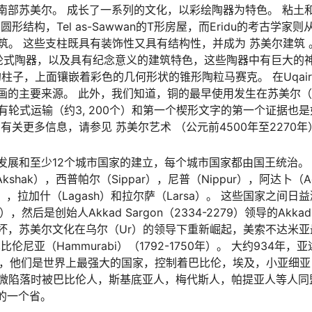
克南部苏美尔。 成长了一系列的文化，以彩绘陶器为特色。 粘土
形结构，Tel as-Sawwan的T形房屋，而Eridu的考古学家
。 这些支柱既具有装饰性又具有结构性，并成为 苏美尔建筑 
了轮式陶器，以及具有纪念意义的建筑特色，这些陶器中有巨大的
的柱子，上面镶嵌着彩色的几何形状的锥形陶粒马赛克。 在Uqai
画的主要来源。 此外，我们知道，铜的最早使用发生在苏美尔（S
），有轮式运输（约3, 200个）和第一个楔形文字的第一个证据也
关更多信息，请参见 苏美尔艺术 （公元前4500年至2270年
市发展和至少12个城市国家的建立，每个城市国家都由国王统治。
kshak），西普帕尔（Sippar），尼普（Nippur），阿达卜（
ira），拉加什（Lagash）和拉尔萨（Larsa）。 这些国家之间
，然后是创始人Akkad Sargon（2334-2279）领导的Akkadi
到破坏，苏美尔文化在乌尔（Ur）的领导下重新崛起，美索不达米
亚（Hammurabi）（1792-1750年）。 大约934年，
 III）时代，他们是世界上最强大的国家，控制着巴比伦，埃及，小亚
尼微陷落时被巴比伦人，斯基底亚人，梅代斯人，帕提亚人等人同
的一个省。