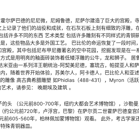
们在霍尔萨巴德的尼尼微，尼姆鲁德，尼萨尔建造了巨大的宫殿，
长铭文上记录了他们的战役和成就，在石灰石板上刻有细致的浮雕，
品包括许多不同的东西 艺术类型 包括许多雕刻有不同样式的青铜
是，这些物品大多是外国工艺。 巴比伦的命运恢复了一段时间
寺庙和宫殿，其中包括尼布甲尼撒著名的空中花园，挖掘发现是在一
行方式是用明亮的釉面砖装饰着低矮浮雕的公牛，龙和狮子。 居
达米亚由一系列洋王朝统治-阿契美尼德，塞琉古，帕提亚人和萨
之内，随着世界开始体验，苏美尔人，阿卡德人，巴比伦人和亚
高古典希腊雕塑 如Phidias（488-431），Myron（活跃4
古埃及的艺术，请参见： 晚期埃及建筑 。
子的头
（公元前800-700年，纽约大都会艺术博物馆），沙勒
（约公元前720年，卢浮宫，巴黎）在萨尔贡二世霍萨巴德皇宫
元前605-560年，柏林佩加蒙博物馆）观看。 此外，考古学家
的特殊青铜器皿。