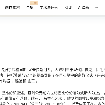
下载
创作素材
合集
学术与研究
阅读
AI绘画
···
地，占据了底格里斯-尤普拉斯河系，大致相当于现代伊拉克，伊朗
地，包括繁荣与安全的提高导致了在巨石墓中的宗教仪式（在寺
陶器 ，雕塑和 金工 。
，巴比伦和亚述，直到公元前六世纪巴比伦沦落为波斯人为止。 
 石雕 ，既有雕像又有浮雕，碑石， 马赛克艺术 ，雕刻的圆柱印章和纪
Ziggurats（公元前3200-500年），以及由国王在古老