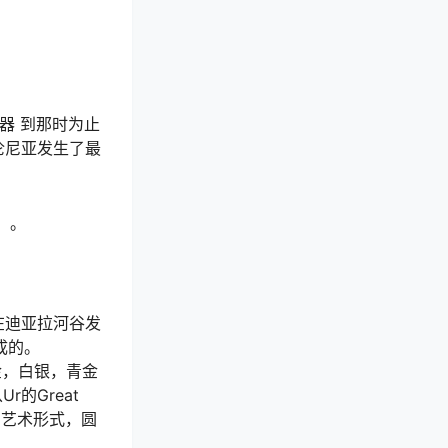
陶器 到那时为止
伦尼亚发生了最
）。
在迪亚拉河谷发
成的。
金，白银，青金
r的Great
的艺术形式，圆