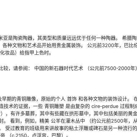
索不达米亚是陶瓷陶器，其类型和质量远远优于任何一种陶器。 希腊
，各种文物和艺术品开始用贵金属装饰。 公元前3200年，巴比
化妆品）给指甲上色时。
较，请参阅： 中国的新石器时代艺术 （公元前7500-2000年
及早期的青铜雕像，原始的个人 首饰 和各种文物的装饰设计。 
造技术的证据，一些 青铜雕塑 是由复杂的
cire-perdue
过程制
尔（Ur），有许多墓葬，其中有些藏在拱形墓中，其中包括美丽的黄
封。 看到，例如，精美
公羊在灌木丛中
（约公元前2500年，从U
塑史 。 受过教育的班级用来讲故事的粘土浮雕或碑石是另一种流行
皇帝
（c.2150，卢浮宫，巴黎）。