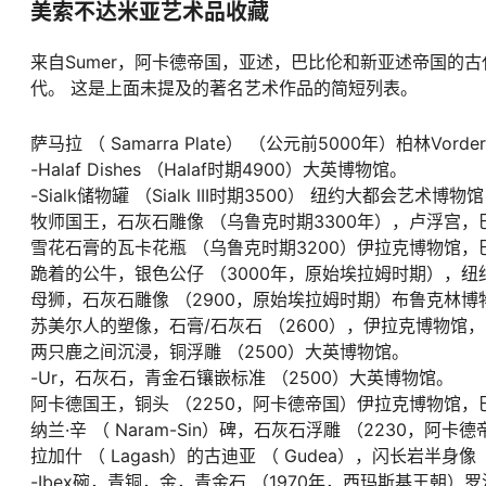
美索不达米亚艺术品收藏
来自Sumer，阿卡德帝国，亚述，巴比伦和新亚述帝国的
代。 这是上面未提及的著名艺术作品的简短列表。
萨马拉
（
Samarra Plate）
（公元前5000年）柏林Vordera
-Halaf Dishes
（Halaf时期4900）大英博物馆。
-Sialk储物罐
（Sialk III时期3500） 纽约大都会艺术博物馆
牧师国王，石灰石雕像
（乌鲁克时期3300年），卢浮宫，
雪花石膏的瓦卡花瓶
（乌鲁克时期3200）伊拉克博物馆，
跪着的公牛，银色公仔
（3000年，原始埃拉姆时期），
母狮，石灰石雕像
（2900，原始埃拉姆时期）布鲁克林博
苏美尔人的塑像，石膏/石灰石
（2600），伊拉克博物馆
两只鹿之间沉浸，铜浮雕
（2500）大英博物馆。
-Ur，石灰石，青金石镶嵌标准
（2500）大英博物馆。
阿卡德国王，铜头
（2250，阿卡德帝国）伊拉克博物馆，
纳兰·辛
（
Naram-Sin）碑，石灰石浮雕
（2230，阿卡
拉加什
（
Lagash）的古迪亚
（
Gudea），闪长岩半身像
-Ibex碗，青铜，金，青金石
（1970年，西玛斯基王朝）