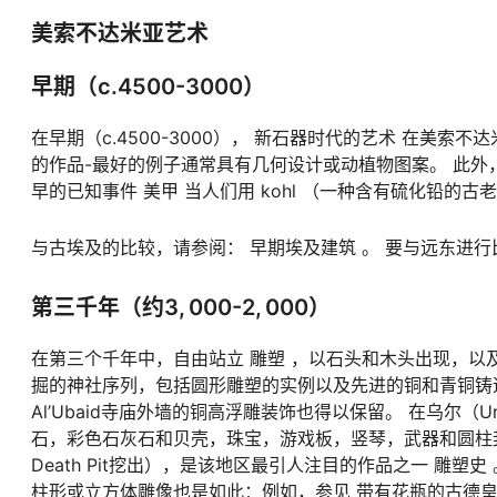
美索不达米亚艺术
早期（c.4500-3000）
在早期（c.4500-3000）， 新石器时代的艺术 在美
的作品-最好的例子通常具有几何设计或动植物图案。 此外
早的已知事件 美甲 当人们用
kohl
（一种含有硫化铅的古老
与古埃及的比较，请参阅： 早期埃及建筑 。 要与远东进行比
第三千年（约3, 000-2, 000）
在第三个千年中，自由站立 雕塑 ，以石头和木头出现，以
掘的神社序列，包括圆形雕塑的实例以及先进的铜和青铜铸
Al’Ubaid寺庙外墙的铜高浮雕装饰也得以保留。 在乌
石，彩色石灰石和贝壳，珠宝，游戏板，竖琴，武器和圆柱
Death Pit挖出），是该地区最引人注目的作品之一 雕
柱形或立方体雕像也是如此：例如，参见
带有花瓶的古德