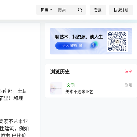
图谱
登录
快速注册
浏览历史
清空
[文章]
刚刚
西南部，土耳
美索不达米亚艺
庙里）和埋
美索不达米亚
念性建筑，例如
的城市
巴比伦