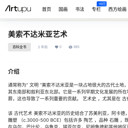
HOT
首页
国画
书法
专栏
西方绘画
美索不达米亚艺术
0
985
百科全书
3 年前
介绍
通常称为“ 文明 “美索不达米亚是一块占地很大的古代土
其东南部和叙利亚东北部。它是一系列早期文化发展的所在
葬，这也导致了一系列重要的贡献。 艺术史 ，尤其是在 古代
该 古代艺术 美索不达米亚的历史结合了苏美利亚，阿卡德
雕塑 （c.3000-500 BCE）包括许多 陶艺 ，品种
在乌尔，巴比伦，乌鲁克，锡亚尔克，尼姆鲁德和其他地区建造的