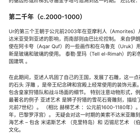
的锯齿形或阶梯式寺庙金字塔可追溯到这一时期。 还比较：
第二千年（c.2000-1000）
Ur的第三个王朝于公元前2003年在亚摩利人（Amorit
达米亚受到亚述的影响，而南部则由巴比伦控制。 来自伊朗的
使在阿卡夸（Aqar Quf）的一些画作和在乌鲁克（Uru
新是玻璃和玻璃的使用。 泰勒·里玛（Tell el-Rima
国建筑 。
在此期间，亚述人巩固了自己的王国，发展了石雕，这一点
的石头 浮雕 ，是帝王纪念碑和宫殿上经常使用的装饰元素
包含皇家狩猎队和战斗场面的细节。 特别注意动物形式，例
最著名的例子 亚述艺术 是狮子狩猎的雪花石膏雕刻，描绘了现在在大英
元前7世纪）。 （相比 赫梯艺术 ：公元前1600-1180
年，巴黎罗浮宫）。 无疑会对这一时期的美索不达米亚雕刻产
海艺术 – 包含 米诺斯艺术 （克里特岛）和 迈锡尼艺术 
文化。