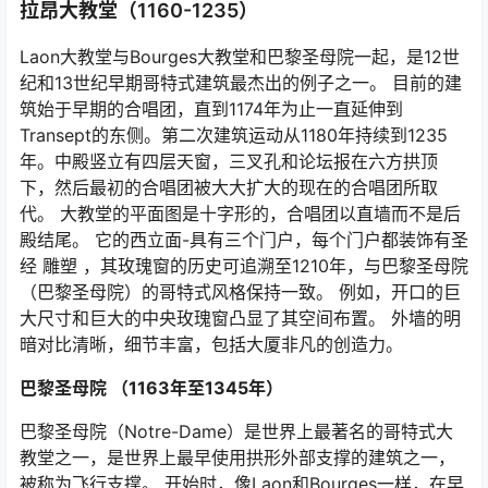
拉昂大教堂（1160-1235）
Laon大教堂与Bourges大教堂和巴黎圣母院一起，是12世
纪和13世纪早期哥特式建筑最杰出的例子之一。 目前的建
筑始于早期的合唱团，直到1174年为止一直延伸到
Transept的东侧。第二次建筑运动从1180年持续到1235
年。中殿竖立有四层天窗，三叉孔和论坛报在六方拱顶
下，然后最初的合唱团被大大扩大的现在的合唱团所取
代。 大教堂的平面图是十字形的，合唱团以直墙而不是后
殿结尾。 它的西立面-具有三个门户，每个门户都装饰有圣
经 雕塑 ，其玫瑰窗的历史可追溯至1210年，与巴黎圣母院
（巴黎圣母院）的哥特式风格保持一致。 例如，开口的巨
大尺寸和巨大的中央玫瑰窗凸显了其空间布置。 外墙的明
暗对比清晰，细节丰富，包括大厦非凡的创造力。
巴黎圣母院
（1163年至1345年）
巴黎圣母院（Notre-Dame）是世界上最著名的哥特式大
教堂之一，是世界上最早使用拱形外部支撑的建筑之一，
被称为飞行支撑。 开始时，像Laon和Bourges一样，在早