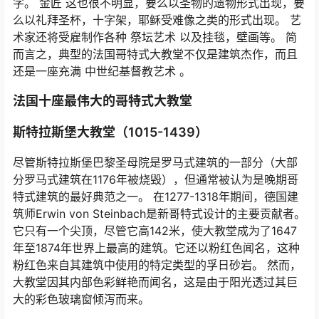
字。 金匠 这也很不明显，要么以圣物的遗物形式出现，要
么以礼拜圣杯，十字架，耶稣受难像之类的形式出现。 艺
术家还将受雇制作各种 祭坛艺术 以及挂毯，壁画等。 简
而言之，典型的法国哥特式大教堂不仅是建筑杰作，而且
还是一座充满 中世纪基督教艺术 。
法国十座最伟大的哥特式大教堂
斯特拉斯堡大教堂（1015-1439）
尽管斯特拉斯堡巴黎圣母院是罗马式建筑的一部分（大部
分罗马式建筑在1176年被烧毁），但通常被认为是晚期哥
特式建筑的最好典范之一。 在1277-1318年期间，德国建
筑师Erwin von Steinbach是新哥特式设计的主要贡献者。
它只有一个尖顶，尽管它高142米，使大教堂成为了1647
年至1874年世界上最高的建筑。它还以粉红色闻名，这种
粉红色来自其建筑中使用的特定类型的孚日砂岩。 然而，
大教堂因其内部色彩鲜艳而闻名，这是由于阳光透过其巨
大的彩色玻璃窗倾泻而来。