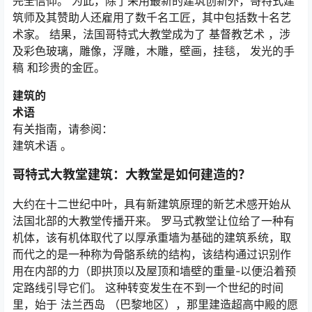
完全信仰。 为此，除了采用最新的建筑创新外，哥特式建
筑师及其赞助人还雇用了数千名工匠，其中包括数十名艺
术家。 结果，法国哥特式大教堂成为了 基督教艺术 ，涉
及彩色玻璃，雕像，浮雕，木雕，壁画，挂毯， 发光的手
稿 和珍贵的金匠。
建筑的
术语
有关指南，请参阅：
建筑术语 。
哥特式大教堂建筑：大教堂是如何建造的？
大约在十二世纪中叶，具有新建筑原理的新艺术感开始从
法国北部的大教堂传播开来。 罗马式教堂让位给了一种有
机体，该有机体取代了以厚承重墙为基础的建筑系统，取
而代之的是一种称为骨骼系统的结构，该结构通过识别作
用在内部的力（即拱顶以及屋顶和墙壁的重量-以便沿着预
定路线引导它们。 这种转变发生在不到一个世纪的时间
里，始于
法兰西岛
（巴黎地区），那里建造超高中殿的愿