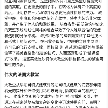
杂且横向物体很大。 这些结构的共同点是渴望获得最大可
能的高度，在更重要的例子中，它转化为具有四个高度的
高度，证明存在三足动物并有必要抵消性拱顶的推力。 教
堂中殿，中庭和合唱团之间的连续性，使室内装饰非常优
雅，并产生了惊人的和谐效果。 从盎格鲁-诺曼建筑学借来
的双壁系统与线性网格的融合导致了令人难以置信的轻便
和透明的分层结构。 老挝和巴黎的建筑商尝试了其他技术
和形式上的新颖性。 在巴黎圣母院，中殿的穹顶由屋顶上
方可见的飞行支撑支撑，而拉昂
则
通过逐渐剥落外墙重新
诠释了英美盎格鲁·诺曼的技巧，从而逐渐形成了“望远镜
式”效果。 这些实验是沙特尔大教堂的拱桥和横拱的繁重可
塑性的先驱。
伟大的法国大教堂
大教堂从早期哥特式建筑到晚期哥特式建筑的演变都伴随
着光的提升和通过使用彩色玻璃而引起的墙壁的相应打
开。 建造者立即被使之成为可能的飞行支撑所吸引，并且
通过在越来越复杂和复杂的变化中迅速使用它们，表明了