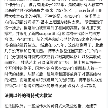
工作开始了。 该合唱团建于1272年，是欧洲所有大教堂中
最高的穹顶-它的高度为48米（157英尺），远远超过了亚
眠大教堂42米的中殿。 不幸的是，在1284年，合唱团上
方的拱顶部分坍塌了-基本上是因为结构太高。 尽管遭受了
这一挫折，但穹顶仍被重建到了相同的高度，但增加了支
撑柱，并采用了新的sexpartite穹顶结构来代替旧的四方
穹顶。 在16世纪，新的塔基和雄心勃勃的153米高的中央
塔楼继续进行建造。 然后在1573年，这座塔倒塌了，此后
几乎没有添加任何东西。 博韦大教堂还因其南北门户的木
门（分别刻有哥特式和文艺复兴时期的风格）以及其收藏
而闻名。 挂毯艺术 可以追溯到15世纪。 博韦被认为是一
个开创性的例子，因为它的穹顶在1284年倒塌标志着一个
时代的结束，从那以后，建筑商和顾客放弃了对更高结构
的渴望，而这正是哥特式建筑的关键特征。 博韦被认为是
沙特尔和兰斯确立的风格的最终发展-没有人可以超越。
法国以外的哥特式大教堂
在法国以外，一些最伟大的哥特式大教堂包括：始建于