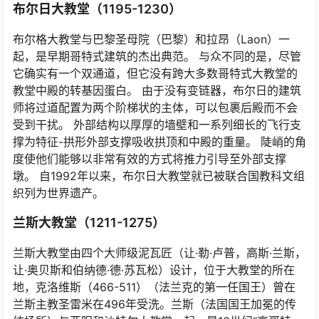
布尔日大教堂（1195-1230）
布尔格大教堂与巴黎圣母院（巴黎）和拉昂（Laon）一
起，是早期哥特式建筑的杰出典范。 与众不同的是，尽管
它确实有一个双通道，但它没有跨大多数哥特式大教堂的
教堂中殿的转基因蛋白。 由于没有变链器，布尔日的建筑
师将过道配置为两个阶梯状的主体，可以包裹后殿而不会
受到干扰。 外部结构以厚厚的墙壁和一系列细长的飞行支
撑为特征-拱形外部支撑吸收拱顶和中殿的重量。 陡峭的角
度使他们能够以非常有效的方式将推力引导至外部支撑
墩。 自1992年以来，布尔日大教堂就已被联合国教科文组
织列为世界遗产。
兰斯大教堂（1211-1275）
兰斯大教堂由四个大师级泥瓦匠（让·勒·卢普，高斯·兰斯，
让·奥贝斯和伯纳德·德·苏瓦松）设计，位于大教堂的所在
地，克洛维斯（466-511）（法兰克的第一任​​国王）曾在
兰斯主教圣雷米在496年受洗。兰斯（法国国王加冕的传