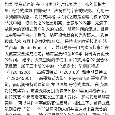
如果 罗马式建筑 在不可预测的时代表达了上帝的保护力
量- 哥特式建筑 伸向天空，庆祝神的宇宙的完美。 利用一
系列创新功能， 哥特式风格 取而代之的是昏暗而狭窄的罗
马式中殿，取而代之的是更明亮，更宽敞的内部，充满了
从巨大的哥特式窗户射入的光线。 随着时间的流逝，哥特
式中殿会垂直向上腾飞，墙壁很快就会被光彩照人。 彩色
玻璃艺术 敬拜上帝并激励会众。 哥特式大教堂起源于
法
兰西岛（Ile de France）
，并非总是一口气建造起来：在
大教堂完全建成之前，通常需要50至100年-有时需要更长
的时间。 结果，大教堂倾向于使用
哥特式风格
的
混合体
来建造，属于三个阶段中的一个或多个：早期哥特式
（1120-1200），高级哥特式（1200-80）和晚期哥特式
（1280-1500）。 高哥特式大致与 Rayonnant 哥特式建
筑，而后期哥特式建筑与 龙飞凤舞 哥特式建筑。 在 英国
哥特式建筑 ，这些变体分别由装饰风格和垂直风格表示。
哥特式艺术 标志着态度发生了重大变化。 罗马式建筑非常
实用
，可以兼作军事或防御性建筑。 相比之下，哥特式建
筑则极度
虚幻
。 他们试图激励人们并表达对上帝完美的