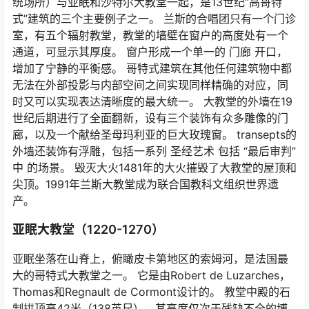
统场所）与亚眠和沙特尔大教堂一起，是13世纪“高哥特
式”建筑的三个主要例子之一。 兰斯的合唱团只有一个门诊
室，有五个辐射教堂，教堂的墙壁在窗户的高度处有一个
通道，可显示其厚度。 窗户形成一个单一的
门廊
开口，
增加了宁静的平衡感。 哥特式建筑在其他任何建筑物中都
无法在外部投影与内部空间之间实现同样精确的对应，同
时又可以实现表达清晰度的最大统一。 大教堂的外墙在19
世纪后期进行了全面翻新，设有三个装饰有众多雕像的门
廊，以及一个献给圣母玛利亚的巨大玫瑰窗。 transepts的
外墙还装饰有浮雕，包括一系列 圣经艺术 包括
“最后审判”
中
的场景。 毁灭大火1481年的大火摧毁了大教堂的屋顶和
尖顶。1991年兰斯大教堂成为联合国教科文组织世界遗
产。
亚眠大教堂（1220-1270）
亚眠坐落在山脊上，俯瞰皮卡第地区的索姆河，是法国最
大的哥特式大教堂之一。 它是由Robert de Luzarches，
Thomas和Regnault de Cormont设计的。 教堂中殿的石
制拱顶高42米（138英尺），其高度仅次于残缺不全的博