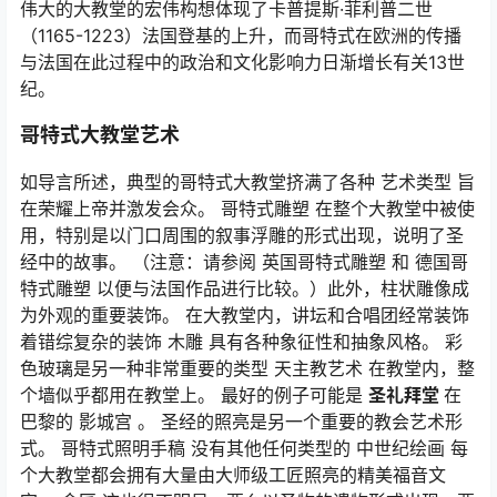
伟大的大教堂的宏伟构想体现了卡普提斯·菲利普二世
（1165-1223）法国登基的上升，而哥特式在欧洲的传播
与法国在此过程中的政治和文化影响力日渐增长有关13世
纪。
哥特式大教堂艺术
如导言所述，典型的哥特式大教堂挤满了各种 艺术类型 旨
在荣耀上帝并激发会众。 哥特式雕塑 在整个大教堂中被使
用，特别是以门口周围的叙事浮雕的形式出现，说明了圣
经中的故事。 （注意：请参阅 英国哥特式雕塑 和 德国哥
特式雕塑 以便与法国作品进行比较。）此外，柱状雕像成
为外观的重要装饰。 在大教堂内，讲坛和合唱团经常装饰
着错综复杂的装饰 木雕 具有各种象征性和抽象风格。 彩
色玻璃是另一种非常重要的类型 天主教艺术 在教堂内，整
个墙似乎都用在教堂上。 最好的例子可能是
圣礼拜堂
在
巴黎的
影城宫
。 圣经的照亮是另一个重要的教会艺术形
式。 哥特式照明手稿 没有其他任何类型的 中世纪绘画 每
个大教堂都会拥有大量由大师级工匠照亮的精美福音文