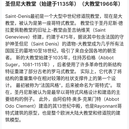
圣但尼大教堂（始建于1135年）（大教堂1966年）
Saint-Denis最初是一个大型中世纪修道院教堂，现在是大
教堂，被认为是第一座哥特式教堂。 教堂位于圣丹尼斯·德
拉夏佩勒教堂的旧址上-教堂由圣吉纳维芙（Saint
Genevieve）修建，约建于475年，据说其中包含法国的守
护神圣但尼（Saint Denis）的遗物-大教堂成为几乎所有法
国国王的墓地10至18世纪，吸引了来自全国各地的朝圣
者。 新的大教堂始建于1035年，住持苏伯格（Abbot
Suger，1081-1151年），后者使用了许多革命性的新结构
特征重建了部分古老的罗马式教堂。 实际上，它代表了将
结构的重量集中在相对较薄的柱状支撑件上的第一个设
计。 最初被称为“法国风格”，后来被命名为“哥特式”。 现
在，圣丹尼斯被认为是最早以哥特式风格设计和建造的主
要结构的例子。 此外，由阿伯特·奥多·克莱门特（Abbot
Odo Clement）建造的其13世纪中殿，也是Rayonnant哥
特式建筑的原型，也是整个欧洲大陆大教堂和修道院的建
筑模型。