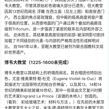
韦大教堂。 尽管其原始彩色玻璃大部分已遗失，但大教堂
因其13世纪而闻名 浮雕 在西立面（见左上图）和南穿透门
户。 西立面的焦点是玫瑰窗，但中殿的极高高度将窗户置
于很高的位置，从而使地面的门户通过两个叠加的画廊连
接到Triforium，进一步强调了紧密的联系在内部和外部之
间。 总体而言，其结果是高度铰接的前部-被深阴影切割并
加载了不同级别的元素-与内部的严格简洁性形成鲜明对
比。 自1981年以来，亚眠大教堂已被列为联合国教科文组
织世界遗产。
博韦大教堂（1225-1600未完成）
博韦大教堂以其结构上的坍塌而闻名，其合唱团也特别出
色，尤金·维奥莱特·勒·杜克（Eugene Viollet-le-Duc）将
其描述为“法国哥特式的帕台农神庙”，以及其13、14和14
世纪的精美彩绘玻璃16世纪，其中一些是由文艺复兴时期
的艺术家Engrand Le Prince（该镇的本地人）创造的。
（看到： 彩绘玻璃艺术：材料与方法 。）在先前的木屋顶
大教堂发生大火之后，米洛·德·南特伊尔主教在大教堂下的