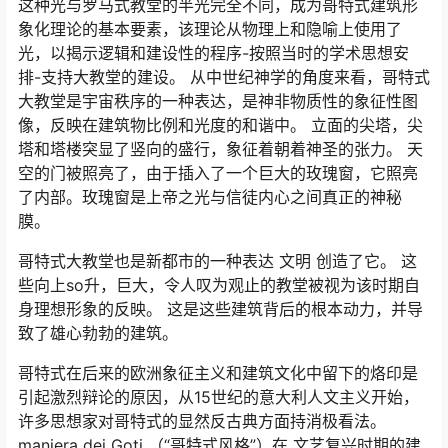
这种光与罗马式教堂的半光完全不同，成为哥特式建筑形
象化理论的基本要素，该理论从物理上和隐喻上使用了
光，以揭示逻辑和建设性的程序-按照当时的学术思想安
排-支持大教堂的建设。 从中世纪神学的角度来看，哥特式
大教堂是宇宙秩序的一种表达，是神非物质性的象征性图
像，反映在建筑物比例和光度的和谐中。 立面的尖塔，尖
塔和塔楼突显了竖向的盛行，象征着朝着神圣的张力。 天
空的门被照亮了，由于插入了一个巨大的玫瑰窗，它照亮
了内部。玫瑰窗是上帝之光与信徒内心之间真正的神秘
膜。
哥特式大教堂也是新都市的一种表达 文明 创造了它。 这
些向上so升，巨大，令人叹为观止的教堂被视为该时期自
身理想形象的反映。 这是这些建筑背后的根本动力，并导
致了雄心勃勃的建筑。
哥特式在后来的欧洲象征主义和建筑文化中留下的烙印是
引起激烈辩论的原因，从15世纪的意大利人文主义开始，
许多思想家对哥特式的显然反古典方面持消极看法。
maniera dei Goti
（“哥特式风格”）在 文艺复兴时期的建