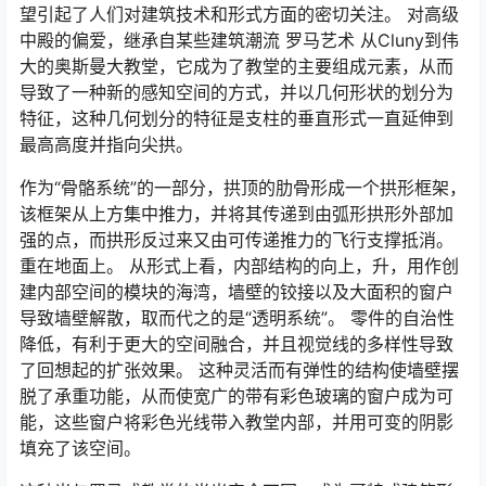
望引起了人们对建筑技术和形式方面的密切关注。 对高级
中殿的偏爱，继承自某些建筑潮流 罗马艺术 从Cluny到伟
大的奥斯曼大教堂，它成为了教堂的主要组成元素，从而
导致了一种新的感知空间的方式，并以几何形状的划分为
特征，这种几何划分的特征是支柱的垂直形式一直延伸到
最高高度并指向尖拱。
作为“骨骼系统”的一部分，拱顶的肋骨形成一个拱形框架，
该框架从上方集中推力，并将其传递到由弧形拱形外部加
强的点，而拱形反过来又由可传递推力的飞行支撑抵消。
重在地面上。 从形式上看，内部结构的向上，升，用作创
建内部空间的模块的海湾，墙壁的铰接以及大面积的窗户
导致墙壁解散，取而代之的是“透明系统”。 零件的自治性
降低，有利于更大的空间融合，并且视觉线的多样性导致
了回想起的扩张效果。 这种灵活而有弹性的结构使墙壁摆
脱了承重功能，从而使宽广的带有彩色玻璃的窗户成为可
能，这些窗户将彩色光线带入教堂内部，并用可变的阴影
填充了该空间。