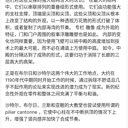
他们对这些支撑的强大结构含义的认识。 在最大的结构
中，它们以串联排列的重叠组形式使用。 它们由功能强大
的支柱支撑，顶端是尖顶和尖顶，这些尖顶和尖顶从根本
上改变了结构的外观，以一种透视万花筒的形式打破了体
积，或者复制了内部海湾的节奏。 专栏 雕像 成为外观的
特征，门和门户周围的叙事浮雕雕塑也是如此。 内部的变
化也同样重要，因为使用飞壁可以将中殿的高度增加到技
术上的最大可能，而不必在通道上方使用中庭。 如今，中
殿的分隔达到了成熟的形式，这要归功于消除了长廊的三
层高大的高架。
正是在布尔日和沙特尔这两个伟大的工作地点，大约在
1190年代中期同时开始工作的时候，通过拆除不舒适且几
乎不起作用的论坛来实现改进的潜力成为了现实。新的纪
念性外观在零件和整体之间充满了平衡与和谐。
沙特尔，布尔日，兰斯和亚眠的大教堂也尝试使用所谓的
pilier cantonne
，它使中心柱在不中断拱顶的情况下上
升，增强了竖向感并加快了合成节奏。