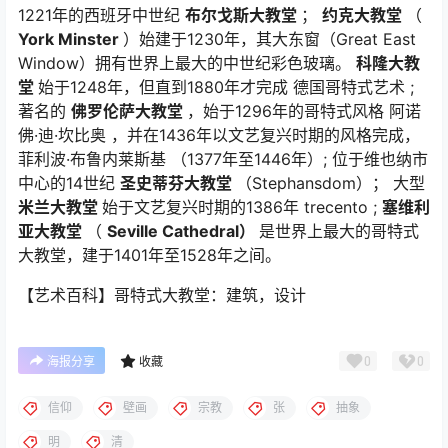
1221年的西班牙中世纪
布尔戈斯大教堂
；
约克大教堂
（
York Minster
）始建于1230年，其大东窗（Great East
Window）拥有世界上最大的中世纪彩色玻璃。
科隆大教
堂
始于1248年，但直到1880年才完成 德国哥特式艺术 ;
著名的
佛罗伦萨大教堂
，始于1296年的哥特式风格 阿诺
佛·迪·坎比奥 ，并在1436年以文艺复兴时期的风格完成，
菲利波·布鲁内莱斯基 （1377年至1446年）; 位于维也纳市
中心的14世纪
圣史蒂芬大教堂
（Stephansdom）； 大型
米兰大教堂
始于文艺复兴时期的1386年
trecento
;
塞维利
亚大教堂
（
Seville Cathedral）
是世界上最大的哥特式
大教堂，建于1401年至1528年之间。
【艺术百科】哥特式大教堂：建筑，设计
0
0
海报分享
收藏
信仰
壁画
宗教
张
抽象
明
清