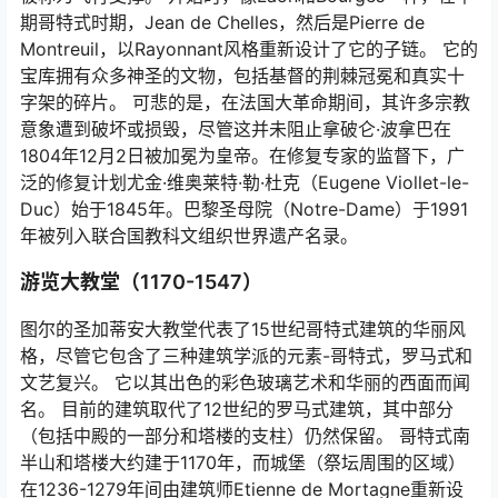
期哥特式时期，Jean de Chelles，然后是Pierre de
Montreuil，以Rayonnant风格重新设计了它的子链。 它的
宝库拥有众多神圣的文物，包括基督的荆棘冠冕和真实十
字架的碎片。 可悲的是，在法国大革命期间，其许多宗教
意象遭到破坏或损毁，尽管这并未阻止拿破仑·波拿巴在
1804年12月2日被加冕为皇帝。在修复专家的监督下，广
泛的修复计划尤金·维奥莱特·勒·杜克（Eugene Viollet-le-
Duc）始于1845年。巴黎圣母院（Notre-Dame）于1991
年被列入联合国教科文组织世界遗产名录。
游览大教堂（1170-1547）
图尔的圣加蒂安大教堂代表了15世纪哥特式建筑的华丽风
格，尽管它包含了三种建筑学派的元素-哥特式，罗马式和
文艺复兴。 它以其出色的彩色玻璃艺术和华丽的西面而闻
名。 目前的建筑取代了12世纪的罗马式建筑，其中部分
（包括中殿的一部分和塔楼的支柱）仍然保留。 哥特式南
半山和塔楼大约建于1170年，而城堡（祭坛周围的区域）
在1236-1279年间由建筑师Etienne de Mortagne重新设