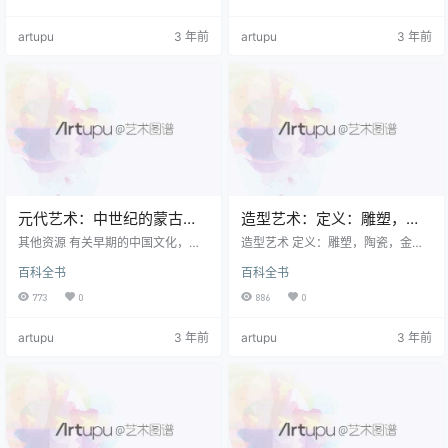
文化对韩国的影响，请参阅： 韩国
（公元前221-206年） 汉代艺术
艺术 。 有关周代文化的历史背景和
（公元前206年-公元220年） 隋文
artupu
3 年前
artupu
3 年前
背景的更多信息，请参见： 中国艺
化 由北朝（北周）（557-581年）
术时间表 （公元前18, 000年至
的前任高级官员温皇帝（杨剑）（5
今）。 介绍 的重要贡献者 中国艺术
41-604年）建立的隋朝（发音为摇
，总部位于陕西的 周朝 与上一个商
摆），经过四个世纪的发展，统一
朝并存了许多年，直到公元前11世
了中国华北和华南曾经历过不同朝
纪的某个时候实现…
代…
元代艺术：中世纪的蒙古文
造型艺术：定义：雕塑，陶
化
瓷，金饰
其他资源 有关早期的中国文化，请
造型艺术 定义：雕塑，陶瓷，金
参阅： 中国的新石器时代艺术 （公
饰。 源自词“塑化”的意思是“模制”的
百科全书
百科全书
元前7500-2000年） 商代艺术
术语“塑性艺术”描述了涉及在三个维
（公元前1600-1050年） 周代艺术
度上建模或模制的任何艺术形式。
773
0
886
0
（公元前1050-221年） 秦代艺术
造型艺术最常见的例子是 雕塑 。 这
（公元前221-206年） 汉代艺术
是因为雕塑家会对一系列传统材料
artupu
3 年前
artupu
3 年前
（公元前206年-公元220年） 六朝
（例如大理石，花岗岩，砂岩，骨
时期的艺术 （公元220-618年） 隋
头，象牙，木材和兵马俑）以及当
朝艺术 （589-618） 蒙古人的视觉
代材料（例如混凝土，铝和泡沫橡
艺术 时代 宋代艺术 被蒙古的游牧民
胶）进行切片，雕刻，塑造或调
族终结了，他们的议程不…
整。 在这种情况下使用黏土的另一
种造型艺术是 陶器 ，包括陶器，ma
iolica，…