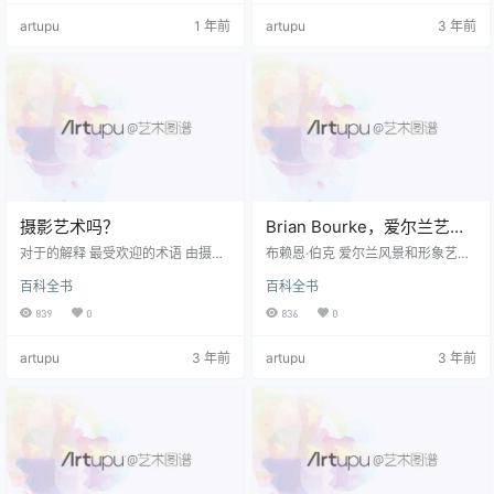
元年(六六八)拜右相，博陵县男，咸
务于社会，不能成为少数艺术家文
artupu
1 年前
artupu
3 年前
亨元年(六七〇)改中书令。谥曰文
人的专利品。时至今日，社会已发
贞。工绘事，道释人物故实写真，
生重大的变革，艺术在社会中的角
以及鞍马，当时号为丹青神化。师
色亦悄然发生变化。然鲁迅先生的
于张僧繇、郑法士实亦过之。时天
思考却永不过时。艺术的意义到底
下初定，异国来朝，诏立本画外国
是什么？这是每个艺术从业者都该
图、职贡狮子图、卤簿图等。又奉
面对的问题。 谢海若《鲁迅像》木
诏写太宗御…
刻版画 绘画的意义 / 鲁迅 今…
摄影艺术吗？
Brian Bourke，爱尔兰艺术
家：传记，绘画
对于的解释 最受欢迎的术语 由摄影
布赖恩·伯克 爱尔兰风景和形象艺术
艺术家拍摄，请参阅： 艺术摄影词
家，传记，绘画。 以他的着名 景观
百科全书
百科全书
汇 摄影是一种基于镜头的艺术吗？
他的绘画风格以及他一系列的幽默
在正在进行的关于是否 摄影 应该被
自画像 与唐吉Don德比较，布莱恩·
839
0
836
0
视为基于镜头的一种 美术 ，一些批
伯克（Brian Bourke）出生于 都柏
评家认为，照片是通过应用科学技
林 在1936年。 他曾就读于 国立艺
artupu
3 年前
artupu
3 年前
术而非真正有创意的摄影作品而制
术与设计学院 在都柏林和伦敦的圣
作的。 毕竟，他们声称，一个非常
马丁艺术学院。 1964年，他在都柏
出色的 业余摄影师，配备一台好相
林举行了他的第一次个展。 1965
机，能够产生完全可接受的图像。
年，他被选为巴黎双年展和卢加诺
相比之下，一个不知道如何绘画，
图形展览的爱尔兰代表。 同年，他
雕刻或雕刻的人将很难创建出可接
获得了艺术理事会…
受的绘画或雕像…