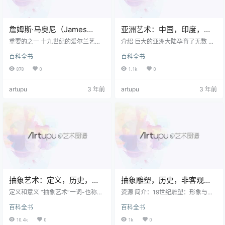
詹姆斯·马奥尼（James
亚洲艺术：中国，印度，日
Mahoney），爱尔兰艺术
本，东南亚
重要的之一 十九世纪的爱尔兰艺术
介绍 巨大的亚洲大陆孕育了无数 艺
家：传记，插图
家 ，画家James Mahoney（也是M
术类型 那早于西方所见。 古代陶器
百科全书
百科全书
ahony）是著名的水彩画家，插图画
例如，最早出现在中国，大规模出
家和素描画家（并且在各地旅
现在中国 青铜雕塑 ，养蚕以及 玉雕
878
0
1.1k
0
行），他的作品以图解方式描绘了
和漆器，以及 书法 。 在其他领域-
爱尔兰大饥荒（1846-51）的悲剧。
例如 兵马俑雕塑 例如，中国人的创
artupu
3 年前
artupu
3 年前
出生在 软木 作为木匠的儿子，马奥
造力和创造力是无与伦比的，而在
尼的早年文献不多。 艺术史学家认
绘画 和 金工 中国艺术家的贡献是杰
为他研究过 画画 和 绘画 在罗马，
出的。 中国人的庞大主义 雕像 也众
后来在意大利和法国呆了几年，然
所周知。 中国文化对其他东亚国家
后才32岁回到他的故乡。 水彩画 ，
（例如韩国和日本）的手工艺品产
他在 皇家西伯利亚学院 …
生了重大影响，尽管日本艺术…
抽象艺术：定义，历史，类
抽象雕塑，历史，非客观艺
型，特征
术的类型
定义和意义 “抽象艺术”一词-也称为
资源 简介：19世纪雕塑：形象与功
“ 非客观艺术 ”，“非象征性”，“非代
能 十九世纪 雕塑 是具有象征意义和
百科全书
百科全书
表性”，“几何抽象”或“ 具体的艺术
功能性的，并且被大西洋两岸社会
“-对于任何不能描绘可识别的物体或
日益增长的唯物主义所主导。 大概
10.4k
0
1k
0
场景的绘画或雕塑，它是一个模糊
所有雕塑委员会中的大部分都是为