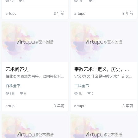
1k
0
830
0
故事不可避免地被省略了。 即使这
为主导，但创意 人物画 漫画家和图
样，这仍然是一个很棒的故事！ 从
形艺术家的技能和制图技巧仍然是
artupu
3 年前
artupu
3 年前
史前时期到古典古代，哥特时代，
该过程不可或缺的一部分。 二十世
文艺复兴时期再到21世纪，雕塑史
纪著名的动画师包括J. Stuart Black
上都充满着非凡的艺术家-最可悲的
ton，George McManus，Max Flei
是匿名的-他们的视觉表现力以精美
scher和Walt Disney，以及梦工厂
的大理石雕像，石材浮雕和不朽的
动画公司的团队。 著…
青铜器。 即使在今天，您也可以参
观任何大教堂，世界上任何…
艺术问答史
宗教艺术：定义，历史，类
型
将此页面添加为书签，以回答您对
定义/含义 什么是宗教艺术？ 定义宗
从古代到后现代主义时代的视觉艺
教艺术的方法有很多。 我们可以说
百科全书
百科全书
术的演变和发展的所有疑问。 定期
是： （1）任何具有基督教或圣经主
添加其他问题和答案。 更多资源 注
题的艺术品（ 基督教艺术 ）; 要么
888
0
1k
0
意：有关西方视觉艺术发展的重要
（2）任何说明崇拜任何神灵或神灵
日期和事件的列表，请参阅： 时间
的艺术品； 要么 （3）任何以伊斯
artupu
3 年前
artupu
3 年前
轴：艺术史 。 回到顶部 问：人类什
兰教，佛教，印度教，锡克教，犹
么时候开始创作艺术品？ 直到最
太教犹太教，巴哈教派或Ja那教派
近，大多数古人类学家和艺术史学
为主题的艺术品，或任何描绘神
家都认为艺术史始于旧石器时代
道，草岱或中国传统宗教主题的艺
（公元前35, 000至10, 000年），
术品。 但是，在进一步分析中，这
主要由在欧洲发现的一系列洞穴壁
些定义与宗教的“内容”有关，而不与
画和微型雕刻所…
宗教的“…