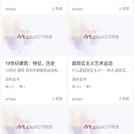
的统称。但是，正如我们将要看到
了纪念重要人物（例如伦敦 的阿尔
artupu
3 年前
artupu
3 年前
的，对于抽象艺术的定义，类型或
伯特纪念馆 ），事件（例如移民到
美学意义尚无明确的共识。毕加索
美国， 自由女神像 ）或地点（例
认为并非如此，而一些艺术评论家
如，华盛顿， 美国国会大厦 ；巴
则认为所有艺术都是抽象的，例
黎， 凯旋门 ）。 然而，具有讽刺意
如，因为没有一幅画可以希望成为
味的是，艺术的功能性增长-在19世
画家所见事物的粗略总结（抽
纪后期的美国摩天大楼建筑中最为
象），甚至主流评论…
明显，不需…
19世纪建筑：特征，历史
超现实主义艺术运动
19世纪 建筑 受到早期建筑运动和异
什么是超现实主义？ -特点 超现实
国风情的异国风情的影响，它们适
主义是两次世界大战期间的“时尚”艺
百科全书
百科全书
应了近代早期的新技术。 希腊，哥
术运动，也是与之相关的最后一项
特式和文艺复兴时期设计的复兴与
主要艺术运动。 巴黎高中 ，从那里
817
0
804
0
当代工程方法和材料融合在一起。
遍布欧洲，成为最具影响力的流派
在西方世界，历史主义将过去的帝
或风格之一 前卫艺术 。 它的名字源
artupu
3 年前
artupu
3 年前
国和文化理想化，并使用受其启发
于短语 Drame surrealiste ，这是作
的图案来激发民族怀旧之情。 十九
家和艺术评论家1917年的一部戏剧
世纪建筑风格的主要类型包括： 希
的副标题 纪尧姆·阿波利奈尔 （188
腊复兴 （1800-1900）; 哥特复兴
0年至1918年）。 超现实主义是从
（1810-1900）-请参阅 英国哥特式
虚无的“反艺术”中演变而来的 达达
建筑 – 新文艺复兴时期 和 …
运动，…