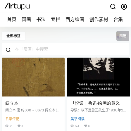
首页
国画
书法
专栏
西方绘画
创作素材
合集
全部标签
隋唐
阎立本
「悦读」鲁迅·绘画的意义
阎立本 唐 约600 ~ 0673 阎立本(？
导读：以下是鲁迅先生于1930年2
——六七三)〔唐〕雍州万年(今西
月21日在中华艺术大学的演讲，是
名家传记
美学阅读
安)人，一作楡林盛乐(今内蒙古自治
他对当时中国美术界的几点思考。
区和林格尔)人。立德弟。显庆中以
归纳起来，可见鲁迅先生认为当时
63
0
861
0
将作大匠代立德为工部尙书，总章
的绘画需要革新，且强调艺术应服