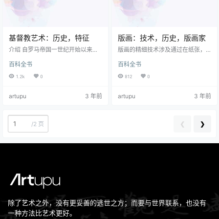
基督教艺术：历史，特征
版画：技术，历史，版画家
介绍 自罗马帝国一世纪开始以来，
版画的精细技术涉及通过在纸张，
基督教就在世界范围内传播，成为
羊皮纸，织物或其他载体上复制的
百科全书
百科全书
人类的主要宗教，价值体系和社会
各种方法来产生图像。 最终的精美
议程：至少直到20世纪。 它由基督
印刷品（印象）虽然不是美术绘画
1.2k
0
812
0
和使徒首先运行，逐渐诞生了自己
或绘画的“原创”，但尽管它们以多种
的等级组织基督教教堂，随着时间
形式存在，但它们本身仍被视为艺
artupu
3 年前
artupu
3 年前
的流逝，它成为最大，最有影响力
术品。 最新的精细印刷技术是否会
的艺术赞助人。 确实，基督教教会
改变这种评估还有待观察。 版画包
从一开始就使用了许多不同的方法
括木刻，雕刻，蚀刻，中墨，浅绿
艺术类型 为了建立自己的身份，增
色，干点，平版印刷，丝网印刷，
❮
❯
/
2 页
加其力量，从而吸引信徒。 在此过
数字印刷和箔成像，通常是美术培
程中，它严重依赖于 建筑 （大教
训课程的核心组成部分，而当今的
堂，教堂，修道院）， 雕…
版画制造商大多采用这些印刷方法…
除了艺术之外，没有更妥善的逃世之方；而要与世界联系，也没有
一种方法比艺术更好。