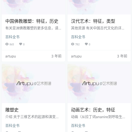
中国佛教雕塑：特征，历史
汉代艺术：特征，类型
有关亚洲佛教雕塑的更多信息，请
其他资源 有关中国古代文化的详细
参见： 亚洲艺术 （从公元前38, 00
信息，请参阅以下资源： 商代艺术
百科全书
百科全书
0年起）。 介绍 佛教徒 宗教艺术 庆
（公元前1600-1050年） 周代艺术
祝一个人悉达多·豪达玛（Siddharth
（公元前1050-221年） 秦代艺术
865
0
782
0
a Gautama，卒于公元前400年）
（公元前221-206年） 有关早期的
的生活和意识形态，他现在被尊为
更多信息 亚洲工艺品，请参阅： 亚
artupu
3 年前
artupu
3 年前
释迦牟尼佛。 广为纪念 中国艺术 ，
洲艺术 （公元前38, 000年） 介绍
佛教启发了无数类型的 雕塑 尤其是
朝气蓬勃的汉朝（公元前206年-公
纪念性的 雕像 形式，由多种材料制
元220年）见证了汉王朝的重大复
成，包括金，青铜，兵马俑，玉，
兴。 中国艺术 ，相比以前的时代 秦
石，象牙和木材。 的确，在上座部
代艺术 （公元前221-206年）。…
和大乘佛教中，…
雕塑史
动画艺术：历史，特征
介绍 关于三维艺术的起源和演变的
动画（从拉丁词ananire到呼吸生
任何时间顺序的说明，都应该占据
命）是 视觉艺术 从一系列静止图像
百科全书
百科全书
好几卷，即使不是整个书籍库。 将
制作电影的过程 图纸 。 尽管二十世
其压缩到一个页面中意味着大部分
纪的动画以计算机电影和视频技术