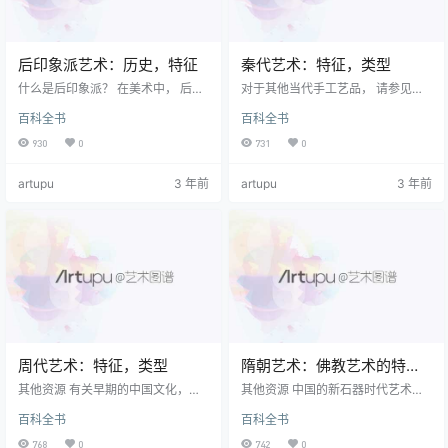
后印象派艺术：历史，特征
秦代艺术：特征，类型
什么是后印象派？ 在美术中， 后印
对于其他当代手工艺品， 请参见：
象派 一词是指 现代艺术 在此期间，
亚洲艺术 （从公元前38, 000年
百科全书
百科全书
艺术家寻求超越狭of的模仿风格 印
起）。 秦始皇：统一中国的第一个
象派 ，如克劳德·莫奈（Claude Mo
皇帝 尽管短暂，但秦始皇总是在 中
930
0
731
0
net）及其追随者所实践的那样。
国艺术 至少取得了一项成就-它在创
（有关更多信息，请参阅： 印象派
造被称为The 兵马俑 ，一组非凡的
artupu
3 年前
artupu
3 年前
绘画的特征 。）这个阶段大约从188
武士，旨在保护来世的秦皇帝。 以
0年持续到1900年代后期，尽管它
前的时代 周代艺术 （公元前1050-
在法国以外的地方忍受了更长的时
221年）以敌国之间的混乱斗争而告
间。 后印象派最有影响力的运动可
终，这段时期被称为战国时期（樟
能包括 新印象派 ，早期 表现主义
宜）（公元前475-221年）。 最
， 新艺术运动 和 …
终，其中一个州-秦国（前…
周代艺术：特征，类型
隋朝艺术：佛教艺术的特
征，类型
其他资源 有关早期的中国文化，请
其他资源 中国的新石器时代艺术
参阅： 中国的新石器时代艺术 （公
（公元前7500-2000年） 商代艺术
百科全书
百科全书
元前7500-2000年） 夏文化 （公
（公元前1600-1050年） 周代艺术
元前2100-1600年） 注意：有关周
（公元前1050-221年） 秦代艺术
768
0
742
0