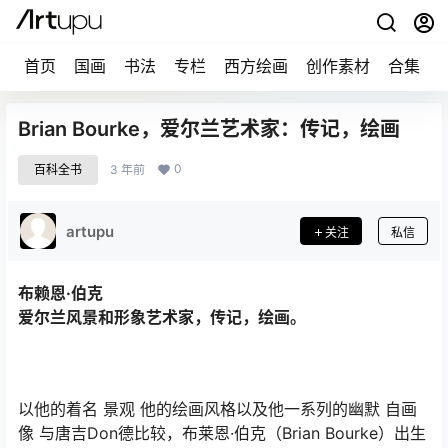
首页
国画
书法
专栏
西方绘画
创作素材
合集
Brian Bourke，爱尔兰艺术家：传记，绘画
0
百科全书
3 年前
artupu
关注
私信
布赖恩·伯克
爱尔兰风景和形象艺术家，传记，绘画。
以他的着名 景观 他的绘画风格以及他一系列的幽默 自画
像 与唐吉Don德比较，布莱恩·伯克（Brian Bourke）出生