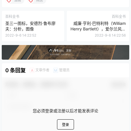
油画
隋唐
百科全书
百科全书
圣三一图标，安德烈·鲁布廖
威廉·亨利·巴特利特（William
夫：分析，图像
Henry Bartlett），爱尔兰风景
画家，水彩画家
2022-9-6 14:22:52
2022-9-6 14:22:56
0 条回复
文章作者
管理员
A
M
欢迎您，新朋友，感谢参与互动！
确认修改
您必须登录或注册以后才能发表评论
登录