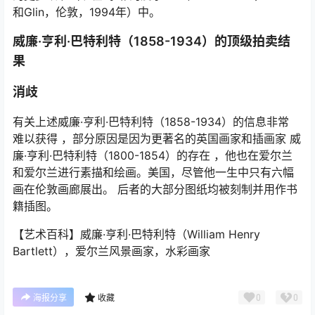
和Glin，伦敦，1994年）中。
威廉·亨利·巴特利特（1858-1934）的顶级拍卖结
果
消歧
有关上述威廉·亨利·巴特利特（1858-1934）的信息非常
难以获得
，部分原因是因为更著名的英国画家和插画家
威
廉·亨利·巴特利特（1800-1854）的存在
，他也在爱尔兰
和爱尔兰进行素描和绘画。美国，尽管他一生中只有六幅
画在伦敦画廊展出。 后者的大部分图纸均被刻制并用作书
籍插图。
【艺术百科】威廉·亨利·巴特利特（William Henry
Bartlett），爱尔兰风景画家，水彩画家
0
0
海报分享
收藏