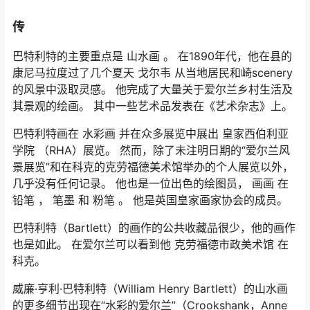
传
巴特利特的主要重点是 山水画 。 在1890年代，他在县的
康尼马拉度过了几个夏天 戈尔韦 从当地居民和崎scenery
的风景中汲取灵感。 他完成了大量关于爱尔兰乡村生活及
其景观的绘画。 其中一些艺术品发表在《艺术杂志》上。
巴特利特画在 水彩画 并在众多展览中展出 皇家西伯利亚
学院 （RHA）展览。 然而，除了未注明日期的“爱尔兰风
景展览”和在科克的克劳福德美术馆举办的个人展览以外，
几乎没有任何记录。 他也是一位出色的绘图员， 画画 在
铅笔 ， 笔墨 和 粉笔 。 他是英国皇家画家协会的成员。
巴特利特（Bartlett）的画作的公共收藏品很少，他的画作
也是如此。 在爱尔兰可以看到他 克劳福德市政美术馆 在
科克。
威廉·亨利·巴特利特（William Henry Bartlett）的山水画
的更多细节出现在“水彩的爱尔兰”（Crookshank，Anne