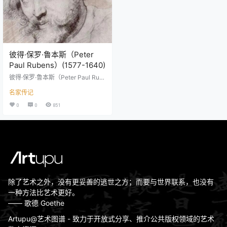
这就是国家绘画具有如此明显的民
令人惊讶的是，模仿过去技术的愿
主性质的原因。 已经在17世纪的荷
望将艺术家直接转移到了未来 - 他
兰艺术家有一个难…
的创作方式将成为二十世纪许多…
彼得·保罗·鲁本斯（Peter
Paul Rubens）(1577-1640)
彼得·保罗·鲁本斯（Peter Paul Rub
ens）（1577年6月28日—1640年5
名家传记
月30日），教名伯多禄·保禄·鲁宾
斯，17世纪佛兰德斯画家，西班牙
0
0
851
哈布斯堡王朝外交使节。鲁本斯是
佛兰德斯画家，是巴洛克画派早期
的代表人物。 鲁本斯出生于德国锡
根，在他的父亲去世后，12岁的鲁
本斯跟随母亲回到了西班牙统治下
的家乡安特卫普，并在那里接受了
天主教洗礼。而宗教也成为鲁本斯
画家生涯中十分重要的一个主题…
除了艺术之外，没有更妥善的逃世之方；而要与世界联系，也没有
一种方法比艺术更好。
—— 歌德 Goethe
Artupu@艺术图谱 - 致力于开放式分享、推介公共版权领域的艺术