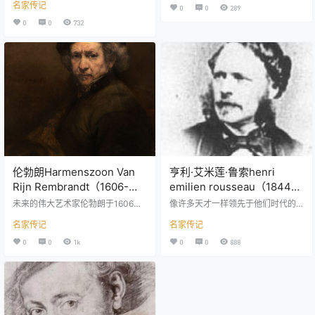
生地: 巴黎出生日期: 1812逝世地: 巴
名家传记
ierre Auguste Renoir,皮耶尔·奥古斯
0
0
289
比松逝世日期: 1867艺术流派: 现实
特·雷诺阿,彼埃尔·奥古斯特·雷诺阿
0
0
732
主义;巴比松画派艺术时期: 现实主义
国籍: 法国出生地: 利摩日出生日期:
时期;浪漫主义时代 艺术家简介 从童
1841逝世日期: 1919逝世地: 海滨加
年时代开始，卢梭就显露出了绘画
浬城艺术特点: 印象派画家与雕塑
天赋。他的表兄弟、风景画家波德·
家；柔缓的色彩相互交融；用色大
圣马丁是他的启蒙老师。他的父母
胆；光与影的互动；肉感撩人的女
是有钱的资产…
性艺术流派: 印象主义艺术时期: 印…
伦勃朗Harmenszoon Van
亨利·艾米莲·鲁索henri
Rijn Rembrandt（1606-
emilien rousseau（1844-
1669）
1910）
未来的伟大艺术家伦勃朗于1606年7
像许多天才一样领先于他们时代的
月15日出生于荷兰精神文化各个领
人，亨利卢梭在他的一生中并不知
名家传记
名家传记
域繁荣的肥沃时代。 这是国家文
道，无论是名利还是财富。 一位才
学，建筑，绘画和戏剧发展特别迅
华横溢的艺术家，作为巴黎海关部
0
0
1k
0
0
888
速的时期。 但在这个“黄金时代”，
门的一名普通职员，一直工作到41
没有一个艺术领域创造了许多在世
岁，他发现了放弃平时生活方式并
界范围内被认为是绘画的文化价值
全身心投入绘画的意志力。 在他的
观。 伦勃朗，图片库[分机] 荷兰的
爱好中唯一支持卢梭的是对自己的
视觉艺术在革命年代，解放斗争和
才能的不可动摇的信念，这使他成
革命后的高潮中逐渐成熟。 显然，
为他那个时代最伟大的大师之一。