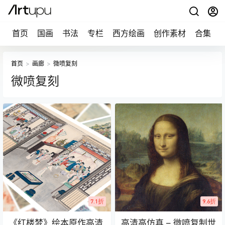
首页
国画
书法
专栏
西方绘画
创作素材
合集
首页
>
画廊
>
微喷复刻
微喷复刻
7.1折
9.6折
《红楼梦》绘本原作高清
高清高仿真 – 微喷复制世