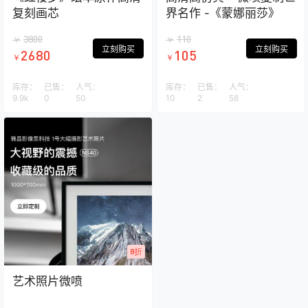
复刻画芯
界名作 -《蒙娜丽莎》
3800
110
￥
￥
立刻购买
立刻购买
2680
105
￥
￥
库存：
已售：
人气：
库存：
已售：
人气：
9.9k
0
50
10
2
58
8折
艺术照片微喷