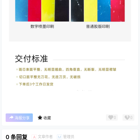
0
0
海报分享
收藏
0 条回复
文章作者
管理员
A
M