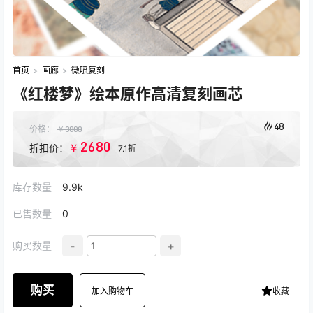
首页
>
画廊
>
微喷复刻
《红楼梦》绘本原作高清复刻画芯
48
价格：
￥
3800
2680
￥
折扣价：
7.1折
库存数量
9.9k
已售数量
0
-
+
购买数量
购买
加入购物车
收藏