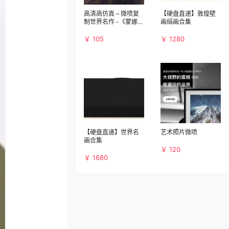
高清高仿真 – 微喷复
【硬盘直递】敦煌壁
制世界名作 -《蒙娜丽
画绢画合集
莎》
￥ 105
￥ 1280
【硬盘直递】世界名
艺术照片微喷
画合集
￥ 120
￥ 1680