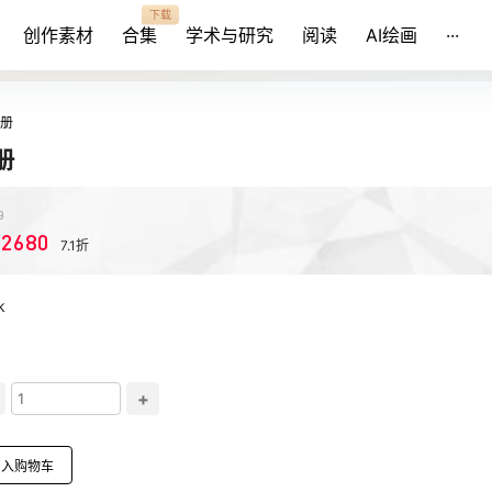
下载
创作素材
合集
学术与研究
阅读
AI绘画
···
册
册
0
2680
7.1折
k
+
加入购物车