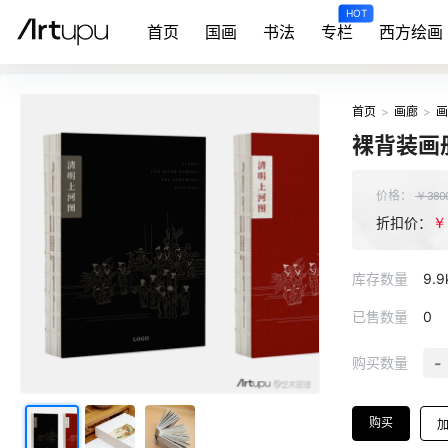
HOT
首页
国画
书法
专栏
西方绘画
首页
>
画廊
>
画
裸背装画
价格：
￥
380
￥
折扣价：
库存数量
9.9
已售数量
0
-
购买数量
购买