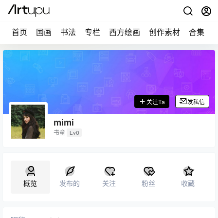
首页
国画
书法
专栏
西方绘画
创作素材
合集
关注Ta
发私信
mimi
书童
Lv0
概览
发布的
关注
粉丝
收藏