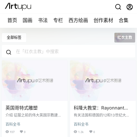
首页
国画
书法
专栏
西方绘画
创作素材
合集
全部标签
红衣主教
英国哥特式雕塑
科隆大教堂：Rayonnant哥
特式建筑
介绍 征服之前的伟大英国宗教建筑
有关法国和德国的12和13世纪大教
属于三种类型的社区：世俗大教
堂设计的更多信息，请参见： 哥特
百科全书
百科全书
堂，如威尔斯，索尔兹伯里和林肯
式大教堂 （1140年至1500年）。
（由非居民大炮组成，由教务长和
有关建筑设计演变的更多信息， 看
937
0
1.2k
0
分会管理），修道院（主要是本笃
到： 建筑史 （公元前3, 000年至