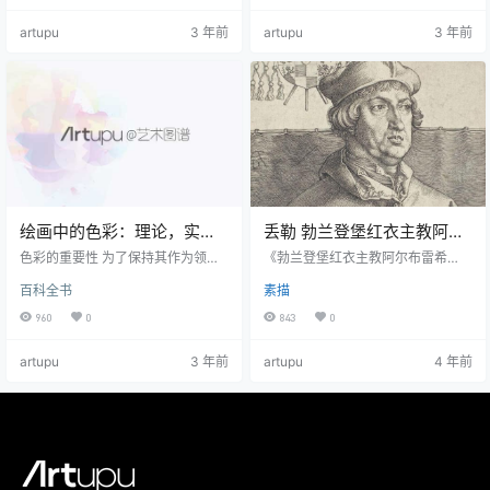
也纳艺术史博物馆 成立于1891年，
外，自从时代开始 美索不达米亚艺
artupu
3 年前
artupu
3 年前
拥有哈布斯堡王室（Imperial Habsb
术 沿底格里斯河和幼发拉底河，以
urg）捐赠基金，其中包括蒂罗尔·费
及 埃及艺术 在尼罗河沿岸，兵马俑
迪南德，鲁道夫二世皇帝和利奥波
的砖瓦已被用于建造民用建筑和民
德·威廉大公等艺术藏品。 维也纳艺
用建筑。 兵马俑被广泛用于 古代艺
术…
术 ，尤其是 中国陶器 （从公元前1
0, 000年开始）及以后…
绘画中的色彩：理论，实
丢勒 勃兰登堡红衣主教阿尔
践，颜料
布雷希特；或小卡地纳
色彩的重要性 为了保持其作为领先
《勃兰登堡红衣主教阿尔布雷希
的“视觉”艺术之一的地位，绘画在很
特；或小卡地纳》（英文：Cardinal
百科全书
素描
大程度上依赖于色彩的使用来产生
AlbrechtofBrandenburg,or,TheSm
其影响力，情绪和深度。 色彩对观
allCardina）是德国艺术家『阿尔布
960
0
843
0
看者视觉的影响极强，即使是单色
雷希特·丢勒』于1519年所作。 西
图片中的一小撮浅色颜料也可以改
方 丢勒 德国卡尔斯鲁厄国立艺术
artupu
3 年前
artupu
4 年前
变作品。 即使是史前最早的指数 石
馆，绘画 15x10厘米
洞壁画 （公元前30, 000-12, 000
年）是原始颜料使用方面的专家，
例如单色 Chauvet绘画 ，彩色 拉斯
科壁画 还有生动的画作 阿尔塔米拉
。 随着发明 油画 在1…