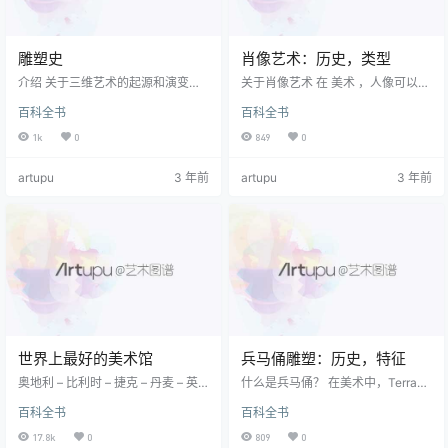
雕塑史
肖像艺术：历史，类型
介绍 关于三维艺术的起源和演变的
关于肖像艺术 在 美术 ，人像可以是
任何时间顺序的说明，都应该占据
雕塑 ， 一种 绘画 ，是 摄影 或以人
百科全书
百科全书
好几卷，即使不是整个书籍库。 将
为主题的人的其他任何表示形式。
其压缩到一个页面中意味着大部分
传统的画架式肖像通常描绘保姆的
1k
0
849
0
故事不可避免地被省略了。 即使这
头和肩膀，半身或全身。 肖像有多
样，这仍然是一个很棒的故事！ 从
种变体，包括：个人的传统肖像，
artupu
3 年前
artupu
3 年前
史前时期到古典古代，哥特时代，
团体肖像或 自画像 。 在大多数情况
文艺复兴时期再到21世纪，雕塑史
下，图片经过特殊组合以描绘人物
上都充满着非凡的艺术家-最可悲的
的性格和独特属性。 在西方艺术的
是匿名的-他们的视觉表现力以精美
伟大肖像画中，有佛罗伦萨的文艺
的大理石雕像，石材浮雕和不朽的
复兴时期的古代大师。 达芬奇（Le
青铜器。 即使在今天，您也可以参
onardo da Vinci） （…
观任何大教堂，世界上任何…
世界上最好的美术馆
兵马俑雕塑：历史，特征
奥地利 – 比利时 – 捷克 – 丹麦 – 英
什么是兵马俑？ 在美术中，Terraco
国 – 法国 – 德国 匈牙利 – 意大利 –
tta（“烤土”）一词最常用于描述一
百科全书
百科全书
荷兰 – 波兰 – 葡萄牙 – 俄罗斯/乌克
种 雕塑 ，无釉 陶艺 或装饰性 建筑
兰 西班牙 – 瑞典 – 瑞士 – 以色列 奥
，由粗糙的多孔粘土制成，以其多
17.8k
0
809
0
地利最佳艺术博物馆（维也纳） 维
功能性，廉价和耐用性着称。 另