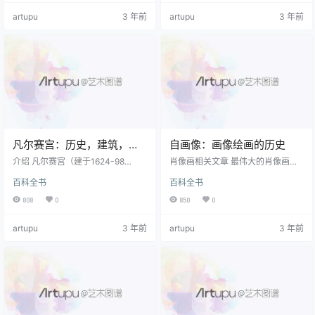
会，克卢尼阿克，西多会教堂）和
今）。 建筑师术语 有关指南，请参
artupu
3 年前
artupu
3 年前
奥古斯丁式），以及英国独有的主
阅： 建筑术语 。 摘要 被认为是德
教优先制（世界观以先验者为首的
国人的最大表现 哥特式建筑 ，科隆
修道院社区）。 达勒姆（Durham）
大教堂-和 沙特尔大教堂 和 巴黎圣
是姓氏的一个典型例子，在大教堂
母院 在法国-是西欧最著名的中世纪
的北侧和南侧的主教室中，有几组
遗址之一 基督教艺术 威严地 大教堂
分别用于主教的建筑物。 第一英国
由科隆大主教K…
哥特式建筑 第一个完全实现的示…
凡尔赛宫：历史，建筑，室
自画像：画像绘画的历史
内设计
介绍 凡尔赛宫（建于1624-98
肖像画相关文章 最伟大的肖像画
年），是法国的宏伟典范 巴洛克式
（1400至1970年） 印象派肖像 （1
百科全书
百科全书
建筑 ，是法国最著名的皇家城堡。
870至1900年） 表现主义肖像 （2
凡尔赛宫的巨大规模体现了“以分区
0世纪初） 顶级肖像画家 对于最好
808
0
850
0
创造”的建筑主题-一系列简单的重
的画家 看到： 最佳肖像画家 。 介
复，以大窗户的重复为节奏，以韵
绍 自我评价是一种长期存在的形式
artupu
3 年前
artupu
3 年前
律为标志-体现了凡尔赛的基本价值
肖像艺术 ，可追溯至古埃及。 从那
巴洛克艺术 内部以及整个建筑物的
时起，许多 老大师 以及 现代艺术家
焦点就是国王的床。 镜厅（ Galerie
出于各种艺术，商业和自我激励的
des Glaces ）是其著名的建筑设计
目的，已经在各种媒体上复制了自
之一，它是世界上最著名的房间之
己的形象。 确实， 艺术史 目睹了一
一。 宫殿位于巴黎西南约…
些艺术家执行 …