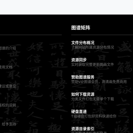
图谱矩阵
文件分布概况
了解网站所属资源分布情况
图谱的介绍
资源同步
实时获取完整更新图画文件
使用文档
赞助图谱服务
赞助VIP图谱会员，高清画免费商用
建议或意见
如何下载资源
分类文件打包无需单个下载
版权的说明
硬盘直递
T级硬盘打包好资料快递给你
，给予支持
资源目录索引