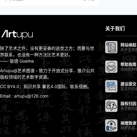
可以概括性地了解宋代禅画的面貌。 ❀ 与禅宗有关佛
画之出现/王中旭禅画是20 世纪以来在中国、日本绘画
史研究中出现频率较高的一个概念，然而在中国古代文
献中并无…
关于我们
网站缘起
除了艺术之外，没有更妥善的逃世之方；而要与世
关于艺术
界联系，也没有一种方法比艺术更好。
—— 歌德 Goethe
帮助指南
本站资料
Artupu@艺术图谱 - 致力于开放式分享、推介公共
版权领域的艺术数字资源。
建议提交
CC BY4.0：知识共享 署名4.0国际，联系侵删。
提交你的
Email : artupu@126.com
版权归因
关于图片
捐赠致谢
网罗名品