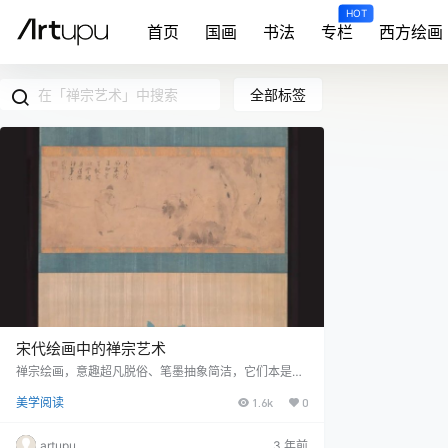
HOT
首页
国画
书法
专栏
西方绘画
全部标签
宋代绘画中的禅宗艺术
禅宗绘画，意趣超凡脱俗、笔墨抽象简洁，它们本是悬
挂僧房、用于引发禅机的“道具”，而后成为观者体味笔
美学阅读
1.6k
0
墨与造型趣味的艺术品，继而能从中感受到抽离世俗的
宽慰。本期「悦读」，带来故宫博物院书画部王中旭先
生新书《心相：宋元明清的佛教绘画》选段，诸君从中
artupu
3 年前