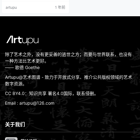
1841逝世日期: 1919逝世地: 海滨加
artupu
1 年前
浬城艺术特点: 印象派画家与雕塑
家；柔缓的色彩相互交融；用色大
胆；光与影的互动；肉感撩人的女
性艺术流派: 印象主义艺术时期: 印…
除了艺术之外，没有更妥善的逃世之方；而要与世界联系，也没有
一种方法比艺术更好。
—— 歌德 Goethe
Artupu@艺术图谱 - 致力于开放式分享、推介公共版权领域的艺术
数字资源。
CC BY4.0：知识共享 署名4.0国际，联系侵删。
Email : artupu@126.com
关于我们