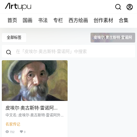
首页
国画
书法
专栏
西方绘画
创作素材
合集
全部标签
皮埃尔·奥古斯特·雷诺阿
皮埃尔·奥古斯特·雷诺阿
Pierre Auguste Renoir
中文名: 皮埃尔·奥古斯特·雷诺阿外
1841 – 1919
文名: Pierre Auguste Renoir别名: P
名家传记
ierre Auguste Renoir,皮耶尔·奥古斯
特·雷诺阿,彼埃尔·奥古斯特·雷诺阿
732
0
国籍: 法国出生地: 利摩日出生日期: