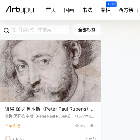
HOT
首页
国画
书法
专栏
西方绘画
全部标签
彼得·保罗·鲁本斯（Peter Paul Rubens）
(1577-1640)
彼得·保罗·鲁本斯（Peter Paul Rubens）（1577年6月
28日—1640年5月30日），教名伯多禄·保禄·鲁宾斯，
名家传记
857
0
17世纪佛兰德斯画家，西班牙哈布斯堡王朝外交使节。
鲁本斯是佛兰德斯画家，是巴洛克画派早期的代表人
物。 鲁本斯出生于德国锡根，在他的父亲去世后，12岁
artupu
4 年前