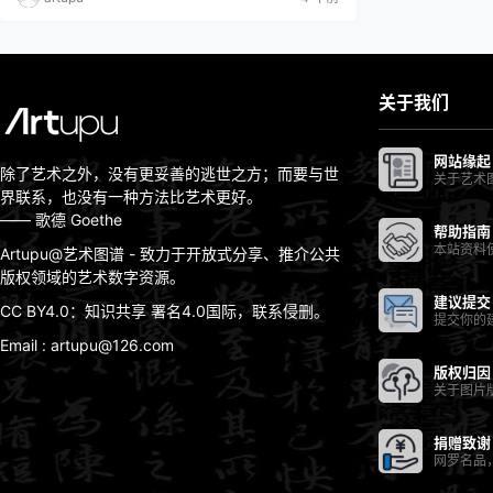
的鲁本斯跟随母亲回到了西班牙统治下的家乡安特卫
普，并在那里接受了天主教洗礼。而宗教也成为鲁本斯
画家生涯中十分重要的一个主题…
关于我们
网站缘起
除了艺术之外，没有更妥善的逃世之方；而要与世
关于艺术
界联系，也没有一种方法比艺术更好。
—— 歌德 Goethe
帮助指南
本站资料
Artupu@艺术图谱 - 致力于开放式分享、推介公共
版权领域的艺术数字资源。
建议提交
CC BY4.0：知识共享 署名4.0国际，联系侵删。
提交你的
Email : artupu@126.com
版权归因
关于图片
捐赠致谢
网罗名品