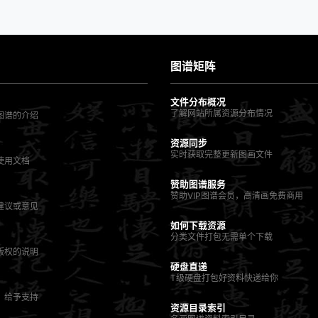
图谱矩阵
文件分布概况
了解网站所属资源分布情况
图谱的介绍
资源同步
实时获取完整更新图画文件
使用文档
赞助图谱服务
赞助VIP图谱会员，高清画免费商用
建议或意见
如何下载资源
分类文件打包无需单个下载
版权的说明
硬盘直递
T级硬盘打包好资料快递给你
，给予支持
资源目录索引