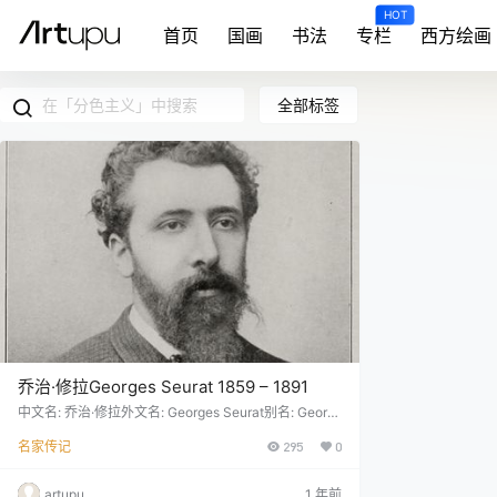
HOT
首页
国画
书法
专栏
西方绘画
全部标签
乔治·修拉Georges Seurat 1859 – 1891
中文名: 乔治·修拉外文名: Georges Seurat别名: Georg
es Seurat,Georges Pierre Seurat,乔治·修拉,乔治·皮埃
名家传记
295
0
尔·修拉国籍: 法国出生地: 巴黎出生日期: 1859逝世地:
巴黎逝世日期: 1891艺术特点: 色彩应用的科学方法；以
“点彩”技法绘画；与象征主义关联； 画的大部分是风景
artupu
1 年前