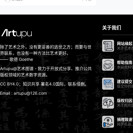
艺术流派: 新印象主义;后印象主义;斑点派;分色主义艺术
时期: …
关于我们
网站缘起
除了艺术之外，没有更妥善的逃世之方；而要与世
关于艺术
界联系，也没有一种方法比艺术更好。
—— 歌德 Goethe
帮助指南
本站资料
Artupu@艺术图谱 - 致力于开放式分享、推介公共
版权领域的艺术数字资源。
建议提交
CC BY4.0：知识共享 署名4.0国际，联系侵删。
提交你的
Email : artupu@126.com
版权归因
关于图片
捐赠致谢
网罗名品