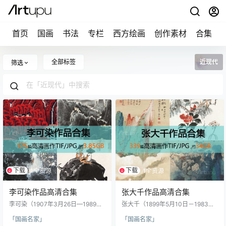
首页
国画
书法
专栏
西方绘画
创作素材
合集
全部标签
近现代
筛选
下载
下载
1个资源
1个资源
李可染作品高清合集
张大千作品高清合集
李可染（1907年3月26日—1989年1
张大千（1899年5月10日－1983年
2月5日），原名李永顺，江苏徐州
4月2日），本名张正则，后改名张
「国画名家」
「国画名家」
人，中国近代杰出的画家，齐白石
援、张諠、张爰，小名季，字季