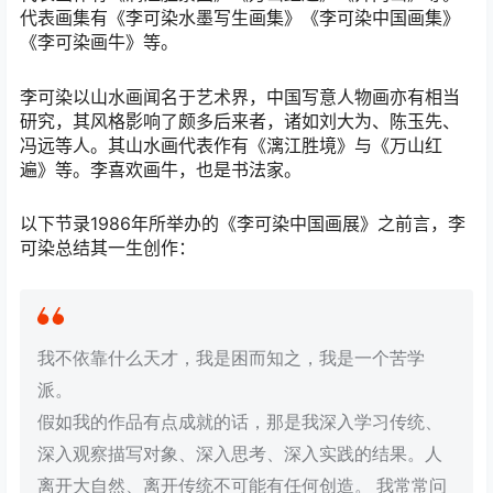
代表画集有《李可染水墨写生画集》《李可染中国画集》
《李可染画牛》等。
李可染以山水画闻名于艺术界，中国写意人物画亦有相当
研究，其风格影响了颇多后来者，诸如刘大为、陈玉先、
冯远等人。其山水画代表作有《漓江胜境》与《万山红
遍》等。李喜欢画牛，也是书法家。
以下节录1986年所举办的《李可染中国画展》之前言，李
可染总结其一生创作：
我不依靠什么天才，我是困而知之，我是一个苦学
派。
假如我的作品有点成就的话，那是我深入学习传统、
深入观察描写对象、深入思考、深入实践的结果。人
离开大自然、离开传统不可能有任何创造。 我常常问