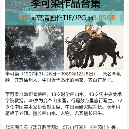
李可染（1907年3月26日—1989年12月5日），原名李永
顺，江苏徐州人，中国近代杰出的画家，齐白石弟子。
李可染自幼即喜绘画，13岁时学画山水。43岁任中央美术
学院教授，49岁为变革山水画，行程数万里旅行写生。72
岁任中国美术家协会副主席、中国画研究院院长。晚年用
笔趋于老辣。擅长画山水、人物，尤其擅长画牛。
代表画作有《漓江胜景图》《万山红遍》《井冈山》等。