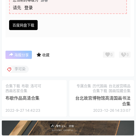
您当前的等级为
游客
请先
登录
百度网盘下载
0
0
海报分享
收藏
李可染
合集下载
布歇
洛可可
专属合集
历代国画
台北故宫精品
西画名家合集
合集下载
国画馆藏合集
布歇作品高清合集
台北故宫博物馆高清国画书法
合集
2022-9-27 14:42:23
2023-12-26 14:33:07