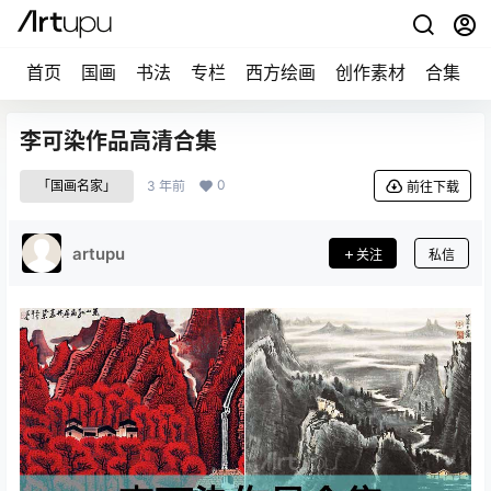
首页
国画
书法
专栏
西方绘画
创作素材
合集
李可染作品高清合集
0
「国画名家」
3 年前
前往下载
artupu
关注
私信