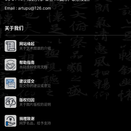
碑。唐玄宗icon李隆基好隶书 ……
07:58:45
Email : artupu@126.com
广场地
王羲之的作品，原来藏在哈佛大学，全文
关于我们
5600多字，行云流水，完美无瑕，比《兰
2022-06-06
亭序》更珍贵书法史上，最为 ……
07:58:38
网站缘起
关于艺术图谱的介绍
私密进阶圈
2022-06-06
园博园香花?
07:58:03
帮助指南
本站资料使用文档
水彩画专辑
2022-06-02
王羲之 《兰亭序》
建议提交
17:48:41
提交你的建议或意见
丙烯画研习
版权归因
2022-06-02
很牛的草书，张旭草圣，喝了酒就是不一样
15:10:09
关于图片版权的说明
广场地
捐赠致谢
2022-06-02
网罗名品，给予支持
为端午汉服活动写的团扇，加油！
15:09:43