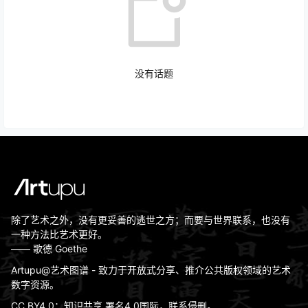
没有话题
广场地
2025-07-16
南宋 赵伯驹 莲舟新月图绢本
12:03:25
广场地
浮世绘：石药师.石药师寺《东海道五十三
除了艺术之外，没有更妥善的逃世之方；而要与世界联系，也没有
2022-07-23
次》
15:09:06
一种方法比艺术更好。
—— 歌德 Goethe
摄影专区
Artupu@艺术图谱 - 致力于开放式分享、推介公共版权领域的艺术
唐前期的几位皇帝皆好书法，唐太宗icon好
数字资源。
行书，推崇王羲之icon，武则天以草书写
2022-06-06
CC BY4.0：知识共享 署名4.0国际，联系侵删。