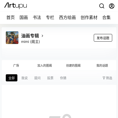
首页
国画
书法
专栏
西方绘画
创作素材
合集
油画专辑
发布话题
mimi
(阁主)
广场
加入的图阁
创建的图阁
我的话题
全部
我说
提问
投票
你猜
筛选