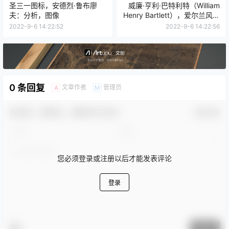
圣三一图标，安德烈·鲁布廖
威廉·亨利·巴特利特（William
夫：分析，图像
Henry Bartlett），爱尔兰风景
画家，水彩画家
2022-9-6 14:22:52
2022-9-6 14:22:56
0 条回复
文章作者
管理员
A
M
欢迎您，新朋友，感谢参与互动！
确认修改
您必须登录或注册以后才能发表评论
登录