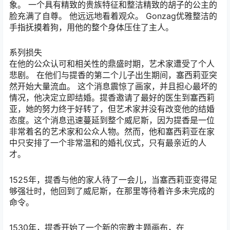
象。 一个具有精致的贵族特征和整洁精致的胡子的公主的
脸充满了自尊。 他远远地看着观众。 Gonzag优雅整洁的
手指抚摸着狗，用他的整个身体压住了主人。
系列损失
在他的公众认可和相关性的鼎盛时期，艺术家遭受了个人
悲剧。 在他们与提香的第二个儿子出生期间，塞西莉亚突
然开始大量流血。 这个消息震惊了画家，并且担心最坏的
情况，他决定立即结婚。提香邀请了最好的医生到塞西莉
亚，她的努力终于好转了，但艺术家并没有改变他的结婚
态度。这个消息迅速蔓延到整个威尼斯，因为提香是一位
非常着名的艺术家和公众人物。然而，他和塞西莉亚在家
中只安排了一个非常温和的婚礼仪式，只有最亲近的人
才。
1525年，提香与他的家人待了一会儿，当塞西莉亚变得足
够强壮时，他回到了威尼斯，在那里等待着许多未完成的
命令。
1530年，提香开始了一个新的宗教主题画布，在