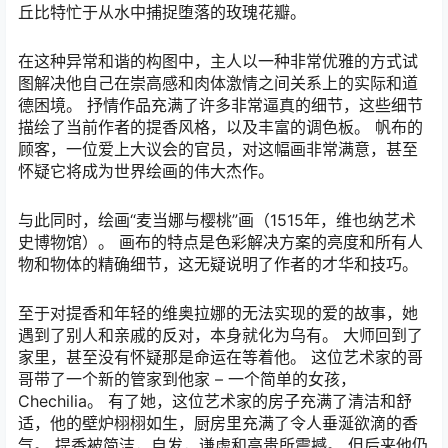
丘比特忙于从水中捕捉堕落的玫瑰花瓣。
在这种异常和谐的构图中，主人以一种非常优雅的方式试
图解决他自己在崇高感和肉体激情之间关系上的实际和道
德困境。 抒情作品充满了许多非常逼真的细节，这些细节
描绘了当前作者的提香风格，以及丰富的调色板。 帆布的
顾客，一位爱上大议会的官员，对这幅画非常满意，甚至
怀疑它将成为世界绘画的伟大杰作。
与此同时，绘画“麦当娜与樱桃”画（1515年，维也纳艺术
史博物馆）。 画布的特点是色彩解决方案的亮度和所有人
物和物体的精确细节，这无疑说明了作者的才华和技巧。
至于对提香和年轻的维奥拉娜的无法实现的爱的故事，她
遇到了别人和亲戚的反对，本身就化为乌有。 大师回到了
家里，甚至没有怀疑那是命运在等着他。 这位艺术家的哥
哥带了一个新的管家到他家 – 一个简单的女孩，
Chechilia。 有了她，这位艺术家的房子充满了清洁和舒
适，他的壁炉栩栩如生，厨房里充满了令人垂涎欲滴的香
气。 提香被简洁，自发，谦虚和高贵所震撼。 但后来他仍