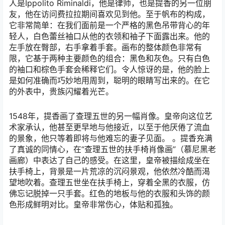
人是Ippolito Riminaldi，他是律师，也是提香的另一位朋
友，他在访问费拉拉期间喜欢见到他。至于帆布的构成，
它非常简单：在我们面前是一个严格的黑色吊带背心的年
轻人，白色蕾丝袖口从他的衣领和袖子下面露出来。他的
左手放在臀部，右手拿着手套。画布的整体颜色非常有
限，它基于两种主要颜色的组合：黑色和灰色。只有白色
的袖口和棕色手套会稀释它们。令人惊讶的是，他的脸上
是如何准确而巧妙地用周到，聪明的眼睛写出来的。在它
的外表中，贵族闪耀着光芒。
1548年，提香画了查理五世的另一幅肖像。皇帝向这位艺
术家承认，他甚至更早地与他接近，以至于他厌倦了流血
的景象，他只等着即将与他难忘的妻子见面。 。提香充满
了真诚的同情心，在“查理五世的扶手椅肖像画”（慕尼黑老
画廊）中表达了自己的感受。在这里，皇帝被描绘成坐在
扶手椅上，背景是一片荒凉的沉闷景观，他依然冷酷而渴
望地吹着。查理五世坐在扶手椅上，穿着全黑的衣服，仿
佛忘记脱掉一只手套。红色的地板与他的衣服和头饰的颜
色形成鲜明对比。皇帝非常伤心，体贴和孤独。