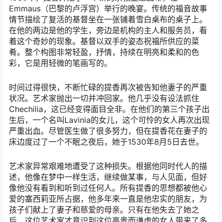
Emmaus（巴黎的卢浮宫）举行的晚宴。传统的福音故事
情节描绘了复活的基督坐在一张铺着雪白桌布的桌子上。
在他的两边是他的学生，旁边是机构的主人和服务员，看
着这个奇妙的现象。基督以双手的姿态祝福所供应的菜
肴。整个构图非常轻盈，抒情，持续在明亮和柔和的色
彩，它是用轻微的笔画写的。
时间过得很快，不断忙碌的提香再次被告知他妻子的严重
状况。艺术家抛出一切并冲回家。他几乎没有设法抓住
Chechilia，这已经变得面目全非。在他们的第三个孩子出
生后，一个名叫Lavinia的女儿，这个可怜的女人再次出现
严重出血。尽管医生做了很多努力，但在提香花在妻子的
床边度过了一个不眠之夜后，她于1530年8月5日去世。
艺术家异常艰难地遭受了这种损失。根据他同时代人的描
述，他像在梦中一样生活，继续做某事，与人见面，但好
像他没有看到和听到过任何人。所有提香的思想都被他心
爱的塞西莉亚所占据，他多年来一直是他忠实的朋友，为
孩子们献上了妻子和慈爱的母亲。只有在他失去了她之
后，这位艺术家才意识到这位高贵而谦虚的女人带来了多