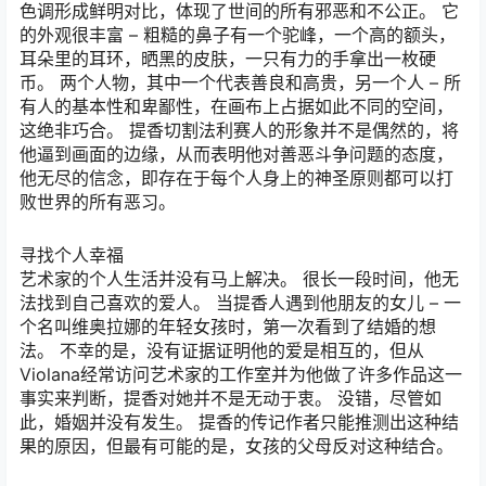
色调形成鲜明对比，体现了世间的所有邪恶和不公正。 它
的外观很丰富 – 粗糙的鼻子有一个驼峰，一个高的额头，
耳朵里的耳环，晒黑的皮肤，一只有力的手拿出一枚硬
币。 两个人物，其中一个代表善良和高贵，另一个人 – 所
有人的基本性和卑鄙性，在画布上占据如此不同的空间，
这绝非巧合。 提香切割法利赛人的形象并不是偶然的，将
他逼到画面的边缘，从而表明他对善恶斗争问题的态度，
他无尽的信念，即存在于每个人身上的神圣原则都可以打
败世界的所有恶习。
寻找个人幸福
艺术家的个人生活并没有马上解决。 很长一段时间，他无
法找到自己喜欢的爱人。 当提香人遇到他朋友的女儿 – 一
个名叫维奥拉娜的年轻女孩时，第一次看到了结婚的想
法。 不幸的是，没有证据证明他的爱是相互的，但从
Violana经常访问艺术家的工作室并为他做了许多作品这一
事实来判断，提香对她并不是无动于衷。 没错，尽管如
此，婚姻并没有发生。 提香的传记作者只能推测出这种结
果的原因，但最有可能的是，女孩的父母反对这种结合。