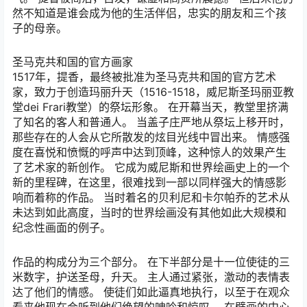
然不知道是谁会成为他的生活伴侣，忠实的朋友和三个孩
子的母亲。
圣马克共和国的官方画家
1517年，提香，最终被批准为圣马克共和国的官方艺术
家，致力于创造玛丽升天（1516-1518，威尼斯圣玛丽亚教
堂dei Frari教堂）的祭坛形象。 在开幕当天，教堂里挤满
了知名的客人和普通人。 当盖子庄严地从祭坛上移开时，
那些存在的人会从它所散发的炫目光线中冒出来。 情感强
度在喜悦和愤慨的呼声中达到顶峰，这种惊人的效果产生
了艺术家的新创作。 它成为威尼斯和世界绘画史上的一个
新的里程碑，在这里，很难找到一部以同样强大的情感影
响而着称的作品。 当时着名的贝利尼和卡尔帕乔的艺术从
未达到如此高度，当时的世界绘画没有其他如此大规模和
纪念性画面的例子。
作品的构成分为三个部分。 在下半部分是十一位使徒的三
米数字，护送圣母，升天。 主人通过紧张，激动的表情表
达了他们的情感。 使徒们如此逼真地执行，以至于在观众
看来他现在会听到他们绝望的呻吟和惊叹。 在壁画的中心