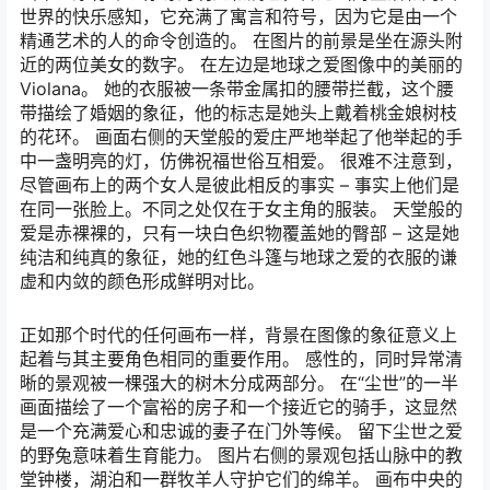
世界的快乐感知，它充满了寓言和符号，因为它是由一个
精通艺术的人的命令创造的。 在图片的前景是坐在源头附
近的两位美女的数字。 在左边是地球之爱图像中的美丽的
Violana。 她的衣服被一条带金属扣的腰带拦截，这个腰
带描绘了婚姻的象征，他的标志是她头上戴着桃金娘树枝
的花环。 画面右侧的天堂般的爱庄严地举起了他举起的手
中一盏明亮的灯，仿佛祝福世俗互相爱。 很难不注意到，
尽管画布上的两个女人是彼此相反的事实 – 事实上他们是
在同一张脸上。不同之处仅在于女主角的服装。 天堂般的
爱是赤裸裸的，只有一块白色织物覆盖她的臀部 – 这是她
纯洁和纯真的象征，她的红色斗篷与地球之爱的衣服的谦
虚和内敛的颜色形成鲜明对比。
正如那个时代的任何画布一样，背景在图像的象征意义上
起着与其主要角色相同的重要作用。 感性的，同时异常清
晰的景观被一棵强大的树木分成两部分。 在“尘世”的一半
画面描绘了一个富裕的房子和一个接近它的骑手，这显然
是一个充满爱心和忠诚的妻子在门外等候。 留下尘世之爱
的野兔意味着生育能力。 图片右侧的景观包括山脉中的教
堂钟楼，湖泊和一群牧羊人守护它们的绵羊。 画布中央的