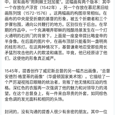
中，就有画布“用荆棘王冠加冕”。这幅画有两个版本：其中
一个存放在卢浮宫（1542年），另一个存放在慕尼黑旧绘
画陈列馆（1572-1576）。这两幅画的构图非常相似。在
画布的中央是受折磨的基督的形象，被五个折磨者和三个
步骤包围，通向公共鞭打的地方。区别仅在于后台。在早
期的作品中，一个充满嘲弄耶稣的残酷场景发生在一个灯
火通明的石拱门的背景下，上面是一座皇帝提比略皇帝的
半身像。在后面的图片中，在画布顶部只能看到一盏明亮
的枝形吊灯。在这两种情况下，基督谦卑地忍受那些用长
矛猛烈攻击他的人的欺凌和痛苦。毕竟，他已经原谅了他
们，这使他的形象真正威严。
1545年，提香创作了威尼斯总督的另一幅杰出画像，“总督
安德烈·格里蒂的画像”（华盛顿国家美术馆）。它描绘了一
个严厉凝视残忍眼睛的统治者，背叛了他无情和压迫的性
格。深红色的衣服再一次强调了他的魅力和对领导力的渴
望。在这个总督身上，有一件来自昂贵的外套，如同棕色
金色调的发光面料和相同的头饰。
封闭的，没有沟通的提香人很少有亲密的朋友。其中一位