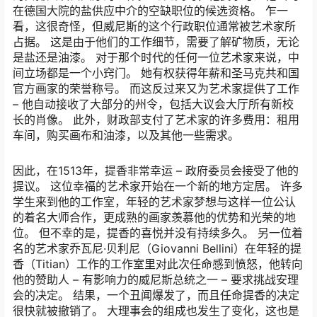
在德国大院的盐供应中介的空缺职位的候选资格。 乍一
看，这很奇怪，但威尼斯的这个行政职位通常被艺术家所
占据。 这是由于他们的工作细节，需要了解矿物质，无论
是盐还是油漆。 对于那个时代的任何一位艺术家来说，中
间立场都是一个小窍门。 她有权获得年薪和圣马克共和国
官方画家的荣誉称号。 而这反过来又为艺术家提供了工作
– 他自动接收了大部分的州令，包括大议会大厅所有新校
长的肖像。 此外，财政部支付了艺术家的许多费用：租用
车间，购买画布和油漆，以及其他一些需求。
因此，在1513年，提香非常幸运 – 政府委员会接受了他的
提议。 这位幸福的艺术家开始在一个新的地方定居。 许多
学生来到他的工作室，年轻的艺术家梦想与这样一位公认
的着名大师合作，更成熟的画家羡慕他的优势和光荣的地
位。 但不幸的是，提香的喜悦并没有持续多久。 另一位着
名的艺术家乔瓦尼·贝利尼（Giovanni Bellini）在年轻的提
香（Titian）工作的工作室里对此次任命感到愤怒，他转向
他的赞助人 – 有影响力的威尼斯总统之一 – 要求挑战安理
会的决定。 结果，一个丑闻爆发了，而且任命提香的决定
很快就被撤销了。 大理事会的组成也发生了变化，这也是