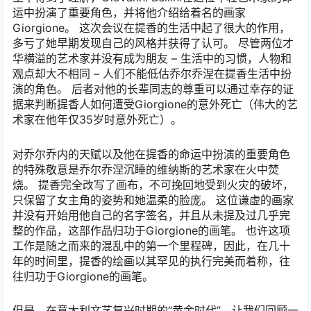
运中扮演了重要角色，并将他介绍给着名的画家
Giorgione。 这次会议在提香的生活中起了很大的作用，
多亏了她早期发现自己的风格并获得了认可。 尽管两位才
华横溢的艺术家并没有成为朋友 – 生活中的习惯，人物和
观点却大不相同 – 人们不能低估乔尔乔涅在提香生活中扮
演的角色。 后者对他的长辈同志的尊重可以通过幸存的证
据来判断提香人如何遭受Giorgione的意外死亡（伟大的艺
术家在他年仅35岁时意外死亡）。
对乔尔乔内的天赋以及他在提香的命运中扮演的重要角色
的特殊敬意是乔尔乔涅沉睡的维纳斯的艺术家在火中焚
烧。 提香完全改写了画布，不可挽回地受到火灾的破坏，
只保留了女主角的姿势和她温柔的脸庞。 这位谦虚的画家
并没有开始用他自己的名字签名，并且从未提及过几乎完
整的作品，这部作品归功于Giorgione的画笔。 也许这项
工作是随之而来的混乱中的第一个里程碑，因此，在几十
年的时间里，提香的绘画以其罕见的执行完美而着称，往
往归功于Giorgione的画笔。
但是，在意大利文艺复兴时期的“黄金时代”，让我们回顾一