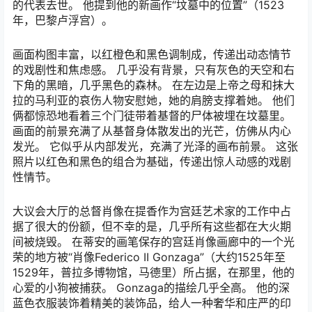
的代表去世。 他提到他的新画作“坟墓中的位置”（1523
年，巴黎卢浮宫）。
画面构图丰富，以红橙色和黑色调制成，传递出动态情节
的戏剧性和焦虑感。 几乎没有背景，只有灰色的天空和右
下角的黑暗，几乎黑色的森林。 在左边是上帝之母和抹大
拉的马利亚的哀伤人物安慰她，她的肩膀支撑着她。 他们
俩都惊恐地看着三个门徒带着基督的尸体被埋在坟墓里。
画面的前景充满了从基督身体散发出的光芒，仿佛从内心
发光。 它似乎从内部发光，充满了光泽的画布前景。 这张
照片以红色和黑色的组合为基础，传递出惊人动感的戏剧
性情节。
大议会大厅的总督肖像在提香作为宫廷艺术家的工作中占
据了很大的份额，但不幸的是，几乎所有这些都在大火期
间被烧毁。 在蒂安的画笔保存的宫廷肖像画廊中的一个光
荣的地方被“肖像Federico II Gonzaga”（大约1525年至
1529年，普拉多博物馆，马德里）所占据，在那里，他的
心爱的小狗被捕获。 Gonzaga的描绘几乎全高。 他的深
蓝色衣服装饰着精美的装饰品，给人一种奢华和庄严的印