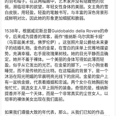
的羽毛帽子。在这两幅画中，艺术家并没有隐藏他的钦
佩，濒临坦率的欲望，年轻女性身体的美丽。女主角的雪
白皮肤，用轻盈，轻盈的笔触书写，与丰富的深色背景形
成鲜明对比，因此她的形象更加细腻和脆弱。
1538年，根据威尼斯总督Guidobaldo della Rovere的命
令，后来成为提香的常客，画作“维纳斯·乌尔宾斯卡娅”
（乌菲兹美术馆，佛罗伦萨）。这张照片是公爵给未来妻
子的结婚礼物。金色的金星，在雪白的床单上优雅地摆姿
势，充满幸福，右手是玫瑰果树枝。她的目光平静而且确
定，她并不羞于裸体。一个美丽的身体写得如此薄而轻
盈，似乎从它发出的光芒。在金星的脚下，一只小狗坐着
睡觉，而不是传统的丘比特。在这幅画的背景下，是一个
沐浴在阳光明媚的早晨明亮光线下的房间。金星的窗户上
有一盆桃金娘，代表着婚姻和忠诚。两个女仆在她胸前匆
匆忙忙，挑选女主人早上厕所的装备。奇怪的是，维纳斯
提香并不是一个天体，而是一个非常真实的尘世女人，以
坦率的裸体美女出现在我们面前。
如果我们遵循大致的年代表，那么，从我们已知的作品