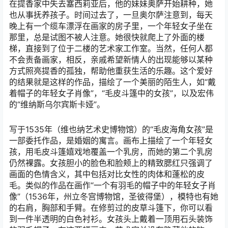
在提香家中失去塞西莉亚后，他的妹妹奥萨开始耕种，她
也从事抚养孩子。时间过去了，一旦奥尔萨注意到，每天
晚上有一个缆车漂浮在画家的房子里，一个年轻女子坐在
那里，总是试图不被人注意。她很快就爬上了外面的楼
梯，直接到了位于二楼的艺术家工作室。当然，任何人都
不会责备画家，相反，亲戚希望新情人的出现能够以某种
方式照亮提香的孤独，帮助他重获生活的乐趣。这个爱好
的结果就是这样的作品，描绘了一个美丽的陌生人，如“戴
着帽子的年轻女子肖像”，“毛皮斗篷中的女孩”，以及宏伟
的“维纳斯乌尔宾斯卡娅”。
写于1535年（维也纳艺术史博物馆）的“毛皮海角女孩”是
一部委托作品，是婚姻的寓言。画布上描绘了一个年轻女
孩，用毛皮斗篷嬉戏地覆盖一个乳房，而她的第二个乳房
仍然裸露。女孩胆小的脸色和脸颊上的精致腮红只强调了
画面的色情含义，其中包括对比女性的肉体和蓬松的皮
毛。类似的作品在画作“一个有羽毛的帽子中的年轻女子肖
像”（1536年，州立冬宫博物馆，圣彼得堡），模特也有她
的右肩，胸部和手臂。在修剪过的皮草斗篷下，你可以看
到一件半透明的白色衬衫。女孩头上戴着一顶用石头装饰