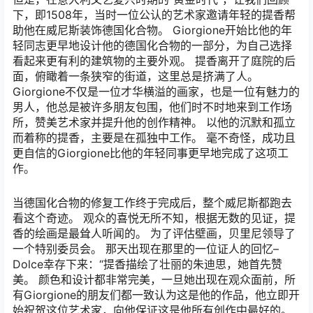
下，即1508年，当时一位公认的艺术家邀请年轻的提香帮
助他在威尼斯装饰德国化合物。 Giorgione开始比他的年
轻同志更早地设计他的德国化合物的一部分，为自己选择
看起来更有利的建筑物的主要外观。 提香离开了庭院的后
面，俯瞰着一条狭窄的街道，这里总是挤满了人。
Giorgione不仅是一位才华横溢的画家，也是一位有魅力的
男人，他总是被许多朋友包围，他们时不时地来到工作场
所，赞美艺术家并提升他的创作精神。 以他的沉默和孤立
而着称的提香，主要是在孤独中工作。 毫不奇怪，成功且
更自信的Gio​​rgione比他的年轻同事更早地完成了这项工
作。
当德国化合物的修复工作终于完成后，整个威尼斯都跑去
看这个奇迹。 观众的喜悦无所不知，根据无数的见证，提
香的绘画是最耸人听闻的。 为了评估壁画，贝里尼领导了
一个特别委员会。 那天出现在那里的一位证人的回忆–
Dolce幸存下来：“提香描绘了壮丽的朱迪思，她首先赞
美。 颜色和设计都非常完美，一旦她出现在观众面前，所
有Giorgione的朋友们都一致认为这是他的作品，他立即开
始祝贺这位艺术家，向他保证这是他所有创作中最好的。