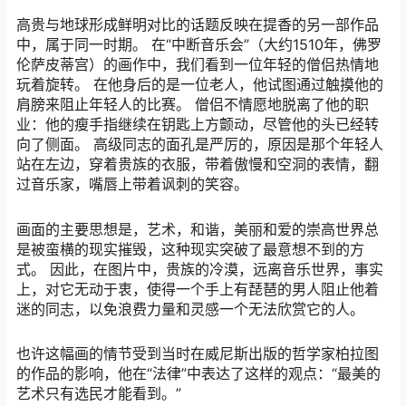
高贵与地球形成鲜明对比的话题反映在提香的另一部作品
中，属于同一时期。 在“中断音乐会”（大约1510年，佛罗
伦萨皮蒂宫）的画作中，我们看到一位年轻的僧侣热情地
玩着旋转。 在他身后的是一位老人，他试图通过触摸他的
肩膀来阻止年轻人的比赛。 僧侣不情愿地脱离了他的职
业：他的瘦手指继续在钥匙上方颤动，尽管他的头已经转
向了侧面。 高级同志的面孔是严厉的，原因是那个年轻人
站在左边，穿着贵族的衣服，带着傲慢和空洞的表情，翻
过音乐家，嘴唇上带着讽刺的笑容。
画面的主要思想是，艺术，和谐，美丽和爱的崇高世界总
是被蛮横的现实摧毁，这种现实突破了最意想不到的方
式。 因此，在图片中，贵族的冷漠，远离音乐世界，事实
上，对它无动于衷，使得一个手上有琵琶的男人阻止他着
迷的同志，以免浪费力量和灵感一个无法欣赏它的人。
也许这幅画的情节受到当时在威尼斯出版的哲学家柏拉图
的作品的影响，他在“法律”中表达了这样的观点：“最美的
艺术只有选民才能看到。”