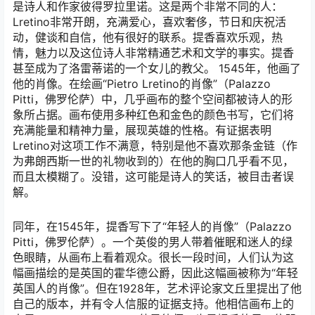
是诗人和作家彼得罗拉里诺。这是两个非常不同的人：
Lretino非常开朗，充满爱心，喜欢奢侈，节日和庆祝活
动，健谈和自信，他有很好的联系。提香喜欢乐观，热
情，魅力以及这位诗人非常精通艺术和文学的事实。提香
甚至成为了洛雷蒂诺的一个女儿的教父。 1545年，他画了
他的肖像。在绘画“Pietro Lretino的肖像”（Palazzo
Pitti，佛罗伦萨）中，几乎画布的整个空间都被诗人的形
象所占据。画布使用多种红色和金色的颜色书写，它们将
充满能量和精神力量，展现英雄的性格。有证据表明
Lretino对这项工作不满意，特别是他不喜欢那条金链（作
为弗朗西斯一世的礼物收到的）在他的胸口几乎看不见，
而且太模糊了。没错，这可能是诗人的笑话，被目击者误
解。
同年，在1545年，提香写下了“年轻人的肖像”（Palazzo
Pitti，佛罗伦萨）。一个英俊的男人带着催眠和迷人的绿
色眼睛，从画布上看着观众。很长一段时间，人们认为这
幅画描绘的是英国的霍华德公爵，因此这幅画被称为“年轻
英国人的肖像”。但在1928年，艺术评论家文丘里提出了他
自己的版本，并有令人信服的证据支持。他相信画布上的