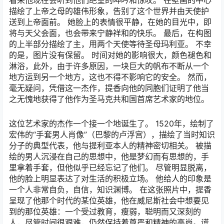
描绘了上帝之母的雄伟形象，告别了这个世界并由天使护
送到上帝面前。 她脸上的表情很平静，在她的目光中，即
将与天父会面，也会带来宁静祥和的快乐。 最后，在构图
的上半部分描绘了主，用两个天使等待圣母玛利亚。 不幸
的是，图片没有保留。 时间对她的影响很大，颜色褪色和
淋浴，此外，由于许多原因，一块巨大的帆布不断从一个
地方运到另一个地方，这也不得不影响它的安全。 然而，
毫无疑问，凭借这一杰作，提香向他的同胞们证明了他当
之无愧地获得了他作为圣马克共和国首席艺术家的地位。
这位艺术家的杰作一个接一个地诞生了。 1520年，绘制了
宏伟的“手套男人肖像”（巴黎的卢浮宫），描绘了当时知识
分子的典型代表，他与提利亚本人的精神密切相关。 被描
绘的男人沉浸在自己的思想中，他是梦幻而有思想的，手
里拿着手套，但他似乎已经忘记了他们。 尽管明显脱离，
他的脸上明显表达了对生活的积极立场。 他给人的印象是
一个人非常自负，自信，知识渊博。 在这张照片中，提香
呈现了他那个时代的某位英雄，他在威尼斯社会中想要见
到的那位英雄：一个受过教育，瘦弱，聪明而又深刻的
人，尽管时间很艰难，仍然保持着尊严和精神的高尚。谎