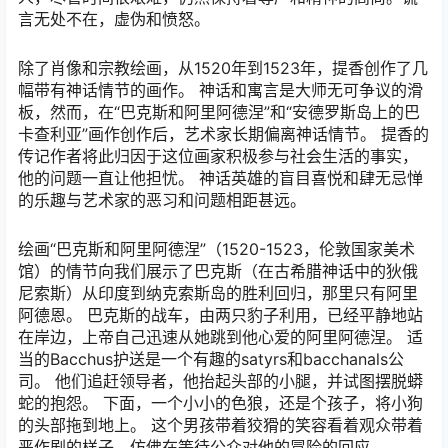
言无处不在，虚伪和愤怒。
除了肖像和宗教绘画，从1520年到1523年，提香创作了几
幅带有神话情节的画作。 神话和寓言是大师无可争议的滑
板，然而，在“巴克斯和阿里阿德涅”和“安德罗斯岛上的巴
卡查利亚”画作创作后，艺术家长期偏离神话情节。 提香的
传记作者将此归因于这位画家积极参与社会生活的事实，
他的问题一直让他担忧。 神话英雄的盲目喜悦和肆无忌惮
的乐趣与艺术家的恶习和问题相距甚远。
绘画“巴克斯和阿里阿德涅”（1520-1523，伦敦国家美术
馆）的情节向我们展示了巴克斯（在古希腊神话中的狄俄
尼索斯）从印度到纳克索斯岛的胜利回归，那里只有阿里
阿德恩。 巴克斯的战车，由两只豹子利用，已经平静地站
在岸边，上帝自己迅速从她跳到他心爱的阿里阿德涅。 适
当的Bacchus护送是一个有趣的satyrs和bacchanals公
司。 他们追赶领导者，他抬起头部的小腿，并试图摆脱蟒
蛇的抱怨。 下面，一个小小的色狼，还是个孩子，将小狗
的头部拖到地上。 这个男孩带着狡猾的笑容看着观众带着
恶作剧的样子，仿佛在等待公众对他的冒险的回应。