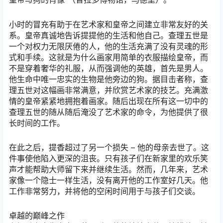
小时的冒充有助于在艺术家和皇帝之间建立非常友好的关
系。皇帝真诚地告诉提提他的生活和他自己。查理五世是
一个对权力无限厌倦的人，他的生活充满了没有灵魂的形
式和手续。这就是为什么画家用简单的衣服描绘皇帝，而
不是穿着奢华的礼服，从而强调他的英雄，首先是男人。
他生命中唯一忠实的生物是他旁边的狗。据目击者称，查
理五世对这幅画非常满意，并欣赏艺术家的技艺。充满激
情的皇帝紧紧地拥抱着画家。随后出现在所有这一切中的
查理五世的随从随后淹没了艺术家的命令，为他提供了很
长时间的工作。
在此之后，提香超过了另一个损失 – 他的母亲去世了。这
件事使他陷入更深的沮丧。只有孩子们在新家里的欢乐笑
声才能帮助大师留下来并继续生活。然而，几年来，艺术
家像一个隐士一样生活，没有离开他的工作室好几天。他
工作非常努力，并将他的空闲时间用于与孩子们交谈。
卓越的巅峰之作