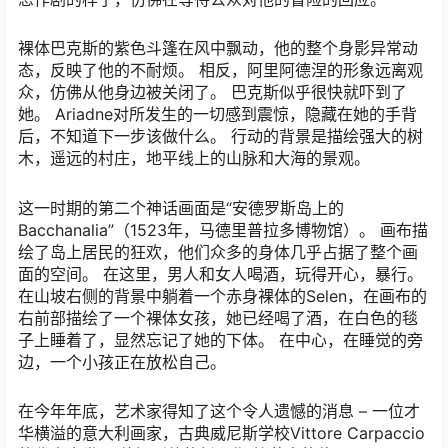
裸体巴克斯的紫色斗篷在风中飘动，他的整个身影异常动
态，反映了他的不耐烦。 相反，阿里阿德涅的形象远离观
众，仿佛从他身边被关闭了。 巴克斯似乎很快就吓到了
她。 Ariadne对所发生的一切感到震惊，隐藏在她的手背
后，不知道下一步该做什么。 行动的背景是描绘强大的树
木，遥远的村庄，地平线上的山脉和大海的景观。
这一时期的第二个神话画面是“安德罗斯岛上的
Bacchanalia”（1523年，马德里普拉多博物馆）。 画布描
绘了岛上居民的狂欢，他们众多的身体几乎占据了整个画
面的空间。 在这里，男人和女人喝酒，玩得开心，暴行。
在山坡右侧的背景中躺着一个赤身裸体的Selen，在画布的
右前部描绘了一个裸体女孩，她已经喝了酒，在白色的毯
子上睡着了，显然忘记了她的下体。 在中心，在睡觉的旁
边，一个小孩正在放松自己。
在今年年底，艺术家得知了这个令人遗憾的消息 – 一位才
华横溢的意大利画家，古典威尼斯学校Vittore Carpaccio