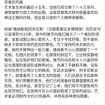
完美的风格
艺术家生命的最后十五年，当他已经交换了八十几年时，
通常被称为他工作的后期。这是提香再次转向他最喜欢的
神话主题的时候，他总是以他的个人精神来解释。
绘画“维纳斯和阿多尼斯”（马德里普拉多博物馆）的历史可
以追溯到1533年，其中的情节向我们展示了一个离别的场
景。金星试图让她心爱的人，专注于寻找狩猎，而不是听
她关于即将到来的危险的警告。为了保持阿多尼斯的力
量，她的手臂伸出一股力量，维纳斯不小心用脚砸了一个
花瓶。在图片的背景下，在厚厚的树冠下，丘比特安静地
睡觉，旨在保护他们的爱情。情节的动态和令人兴奋的特
征与周围的景观形成鲜明对比，充满了平静和平静，没有
任何东西可以预示它的麻烦。在这次追捕中，阿多尼斯去
世了，提香看到了人类生活的隐喻：人们总是在寻找某种
东西，他们想要的更多，他们已经准备好冒着健康和生命
危险，反对命运，甚至忘记了上帝，他们将不可避免地为
此惩罚他们。这张照片在公众面前取得了空前的成功。艺
术家必须制作大约20份画布，并附有各种类似图案。