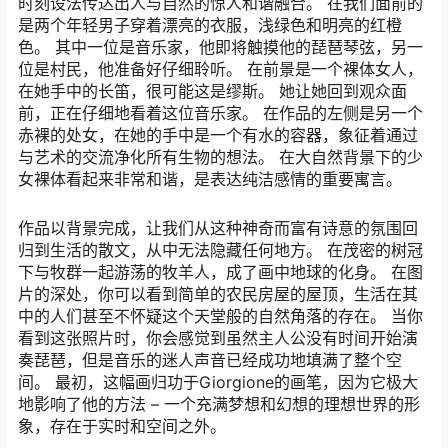
时刻设法传达出人与自然的惊人和谐融合。 在我们面前的
是两个年轻男子穿着漂亮的衣服，浅绿色和明亮的红橙
色。 其中一位是音乐家，他即将触摸他的琵琶琴弦，另一
位是村民，他准备好仔细聆听。 在前景是一个裸体女人，
在她手中的长笛，很可能这是缪斯。 她让她回到观众面
前，正在仔细地看着这位音乐家。 在作品的左侧是另一个
赤裸的处女，在她的手中是一个有水的容器，象征着通过
与艺术的交流净化所有生物的想法。 在大自然背景下的少
女裸体看起来非常和谐，是表达纯洁感情的重要寓言。
作品以背景完成，让我们从这种神奇而富有诗意的氛围回
归到生活的散文，从中无法隐藏任何地方。 在茂密的树冠
下与牧群一起游荡的牧羊人，成了画中地球的化身。 在图
片的深处，你可以看到简单的农民房屋的屋顶，生活在其
中的人们甚至不怀疑这个天堂般的自然角落的存在。 当你
看到这张照片时，你会感觉到虽然主人公没有时间开始演
奏琵琶，但是音乐的迷人声音已经成功地填满了整个空
间。 最初，这幅画归功于Giorgione的画笔，因为它极大
地影响了他的方法 – 一个充满梦想和幻想的理想世界的形
象，存在于实时和空间之外。