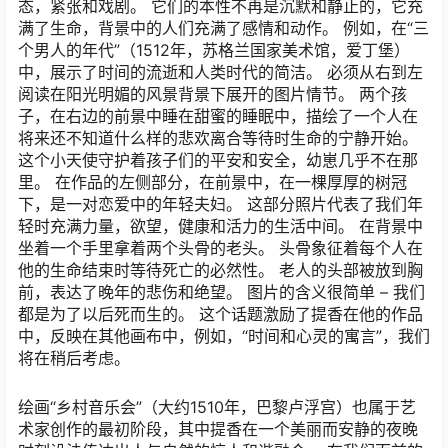
态，紧张和戏剧。 它们的本性不再是沉默和静止的，它充
满了生命，背景中的人们充满了感情和动作。 例如，在“三
个男人的年代”（1512年，苏格兰国家美术馆，爱丁堡）
中，展示了时间的流逝和人类时代的简洁。 必须从右到左
阅读在阳光明媚的风景背景下展开的图片情节。 两个孩
子，在右边的前景中睡在甜蜜的睡眠中，描绘了一个人在
将来还不知道什么样的悲欢离合等待时生命的宁静开始。
这个小天使守护着孩子们的平安和安全，幼崽几乎不在那
里。 在作品的左侧部分，在前景中，在一棵厚厚的树冠
下，是一对恋爱中的年轻夫妇。 这部分照片代表了我们年
轻时充满力量，欲望，健康和活力的生活中间。 在背景中
坐着一个手里拿着两个头骨的老头。 头骨象征着每个人在
他的生命结束时等待死亡的必然性。 老人的头部被放到胸
前，表达了晚年的悲伤和绝望。 图片的含义很简单 – 我们
都是为了以后死而生的。 这个话题激励了提香在他的作品
中，反映在其他画布中，例如，“时间和心灵的寓言”，我们
将在稍后考虑。
绘画“乡村音乐会”（大约1510年，巴黎卢浮宫）也属于艺
术家创作的最初阶段，其中提香在一个美丽而安静的夜晚