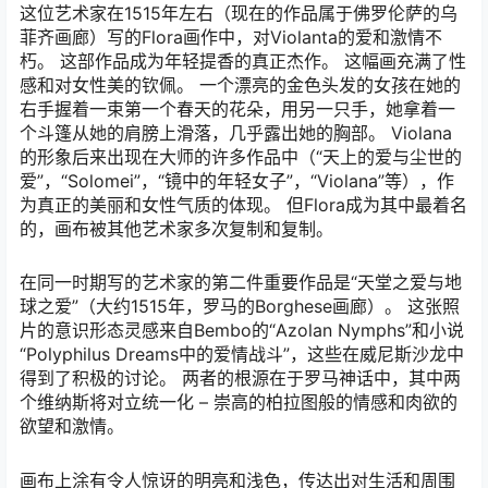
这位艺术家在1515年左右（现在的作品属于佛罗伦萨的乌
菲齐画廊）写的Flora画作中，对Violanta的爱和激情不
朽。 这部作品成为年轻提香的真正杰作。 这幅画充满了性
感和对女性美的钦佩。 一个漂亮的金色头发的女孩在她的
右手握着一束第一个春天的花朵，用另一只手，她拿着一
个斗篷从她的肩膀上滑落，几乎露出她的胸部。 Violana
的形象后来出现在大师的许多作品中（“天上的爱与尘世的
爱”，“Solomei”，“镜中的年轻女子”，“Violana”等），作
为真正的美丽和女性气质的体现。 但Flora成为其中最着名
的，画布被其他艺术家多次复制和复制。
在同一时期写的艺术家的第二件重要作品是“天堂之爱与地
球之爱”（大约1515年，罗马的Borghese画廊）。 这张照
片的意识形态灵感来自Bembo的“Azolan Nymphs”和小说
“Polyphilus Dreams中的爱情战斗”，这些在威尼斯沙龙中
得到了积极的讨论。 两者的根源在于罗马神话中，其中两
个维纳斯将对立统一化 – 崇高的柏拉图般的情感和肉欲的
欲望和激情。
画布上涂有令人惊讶的明亮和浅色，传达出对生活和周围