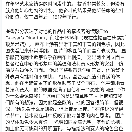
在年轻艺术家错误的时间发生的。 提香非常愤怒，但没有
放弃他雄心勃勃的计划。 他奋斗的结果是他新任命的盐中
介职位，仅在四年后于1517年举行。
提香部分表达了对他的作品中的掌权者的愤怒The
Caesar’s Dinarium，创建于1516年（现在这幅画在德累斯
顿美术馆）。 画布上涂有异常丰富和丰富的调色板，因此
图像看起来非常浮雕。 图片的构图简单而富有表现力。 显
示腰高的两个数字似乎在画布上相撞。 这是两个对立面 –
基督站在中心的形象中的美德和法利赛人形象的贪婪，仿
佛从右边侵入画面。 伪君子将银币延伸到基督，他的整个
外表具有挑衅和不愉快。 相反，基督是纯洁和真诚的体
现，他在黑暗背景下的形象照亮了整个画布。 他平静地看
着法利赛人，他的眼里充满了自信和一个愚蠢的问题：“你
为什么要诱惑我？” 这幅画的意思简单明了 – 上帝知道我
们所有的想法，因为他是全能的，他的回答很简单，但很
深：“给凯撒什么是凯撒，但上帝是上帝。” 在传统的圣经
情节中，艺术家在其中反映了他对善恶的内在思考。 图片
的整体颜色令人震惊。 光明如同充满光明，基督的长袍，
加上他无可挑剔的开明面孔，与描绘法利赛人的棕色金色