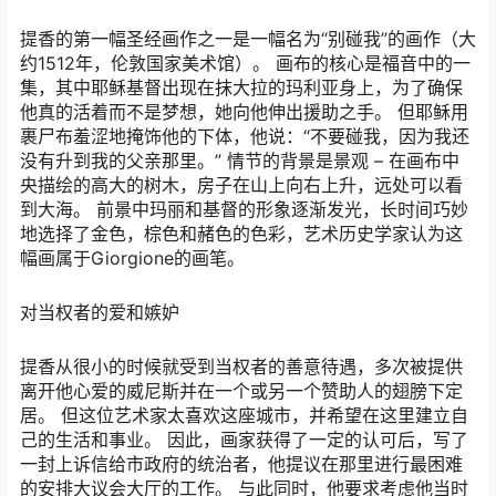
提香的第一幅圣经画作之一是一幅名为“别碰我”的画作（大
约1512年，伦敦国家美术馆）。 画布的核心是福音中的一
集，其中耶稣基督出现在抹大拉的玛利亚身上，为了确保
他真的活着而不是梦想，她向他伸出援助之手。 但耶稣用
裹尸布羞涩地掩饰他的下体，他说：“不要碰我，因为我还
没有升到我的父亲那里。” 情节的背景是景观 – 在画布中
央描绘的高大的树木，房子在山上向右上升，远处可以看
到大海。 前景中玛丽和基督的形象逐渐发光，长时间巧妙
地选择了金色，棕色和赭色的色彩，艺术历史学家认为这
幅画属于Giorgione的画笔。
对当权者的爱和嫉妒
提香从很小的时候就受到当权者的善意待遇，多次被提供
离开他心爱的威尼斯并在一个或另一个赞助人的翅膀下定
居。 但这位艺术家太喜欢这座城市，并希望在这里建立自
己的生活和事业。 因此，画家获得了一定的认可后，写了
一封上诉信给市政府的统治者，他提议在那里进行最困难
的安排大议会大厅的工作。 与此同时，他要求考虑他当时