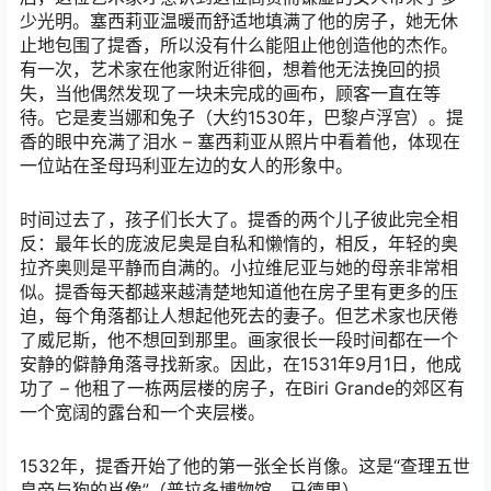
少光明。塞西莉亚温暖而舒适地填满了他的房子，她无休
止地包围了提香，所以没有什么能阻止他创造他的杰作。
有一次，艺术家在他家附近徘徊，想着他无法挽回的损
失，当他偶然发现了一块未完成的画布，顾客一直在等
待。它是麦当娜和兔子（大约1530年，巴黎卢浮宫）。提
香的眼中充满了泪水 – 塞西莉亚从照片中看着他，体现在
一位站在圣母玛利亚左边的女人的形象中。
时间过去了，孩子们长大了。提香的两个儿子彼此完全相
反：最年长的庞波尼奥是自私和懒惰的，相反，年轻的奥
拉齐奥则是平静而自满的。小拉维尼亚与她的母亲非常相
似。提香每天都越来越清楚地知道他在房子里有更多的压
迫，每个角落都让人想起他死去的妻子。但艺术家也厌倦
了威尼斯，他不想回到那里。画家很长一段时间都在一个
安静的僻静角落寻找新家。因此，在1531年9月1日，他成
功了 – 他租了一栋两层楼的房子，在Biri Grande的郊区有
一个宽阔的露台和一个夹层楼。
1532年，提香开始了他的第一张全长肖像。这是“查理五世
皇帝与狗的肖像”（普拉多博物馆，马德里）。