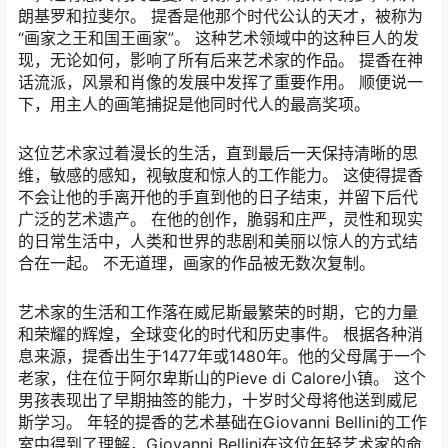
朗基罗和拉斐尔。 提香是他那个时代公认的天才，被称为
“画家之王和国王画家”。 这种艺术领域中的这种巨人的发
现，无论如何，影响了所有后来艺术家的作品。 提香在神
话流派，风景和肖像的发展中发挥了重要作用。 顺便说一
下，用主人的画笔捕捉是他同时代人的最高奖项。
这位艺术家过着漫长的生活，直到最后一天保持清晰的思
维，敏感的感知，视敏度和惊人的工作能力。 这使得提香
不会让他的手离开他的手直到他的日子结束，并留下后代
广泛的艺术遗产。 在他的创作，脆弱和庄严，灵性和现实
的日常生活中，人类和世界的悲剧和美丽以惊人的方式结
合在一起。 不无道理，画家的作品被无数次复制。
艺术家的生活和工作落在威尼斯最繁荣的时期，它的力量
和荣耀的辉煌，全球变化的时代和历史事件。 根据各种消
息来源，提香出生于1477年或1480年。他的父母属于一个
老家，住在位于阿尔卑斯山的Pieve di Calore小镇。 这个
男孩表现出了早期抽签的能力，十岁时父母将他送到威尼
斯学习。 年轻的提香的艺术基础在Giovanni Bellini的工作
室中得到了理解，Giovanni Bellini在这位年轻艺术家的命