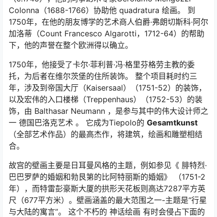
Colonna（1688-1766）协助他
quadratura
绘画。 到
1750年，在他的朋友博学的艺术商人伯爵·弗朗切斯科·阿尔
加洛蒂（Count Francesco Algarotti，1712-64）的帮助
下，他的声誉在整个欧洲得以确立。
1750年，他接受了卡尔·菲利普·冯·格里芬格劳主教的委
托，为后者在维尔茨堡的住所装饰。 整个项目耗时约三
年，涉及到帝国大厅（Kaisersaal）（1751-52）的装饰，
以及宏伟的入口楼梯（Treppenhaus）（1752-53）的装
饰，由 Balthasar Neumann ，是参与其中的伟大设计师之
一 德国巴洛克艺术 。 它成为Tiepolo的
Gesamtkunst
（全部艺术作品）的最高杰作，将建筑，绘画和雕塑相结
合。
故宫的壁画主要是日耳曼风格的主题，例如参见《
腓特烈·
巴巴罗萨的婚姻和勃艮第的比阿特丽斯的婚姻》
（1751-2
年），而特雷彭豪斯大厦的拱形天花板则高达7287平方英
尺（677平方米）。壁画涵盖的最大范围之一-主题是“行星
与大陆的寓言”。 这个不朽的 神话绘画 有时会侵占下面的