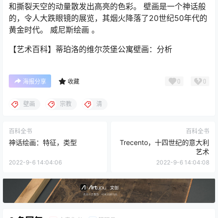
和撕裂天空的动量散发出高亮的色彩。 壁画是一个神话般
的，令人大跌眼镜的展览，其烟火降落了20世纪50年代的
黄金时代。 威尼斯绘画 。
【艺术百科】蒂珀洛的维尔茨堡公寓壁画：分析
0
0
海报分享
收藏
壁画
宗教
清
百科全书
百科全书
神话绘画：特征，类型
Trecento，十四世纪的意大利
艺术
2022-9-6 14:04:06
2022-9-6 14:04:08