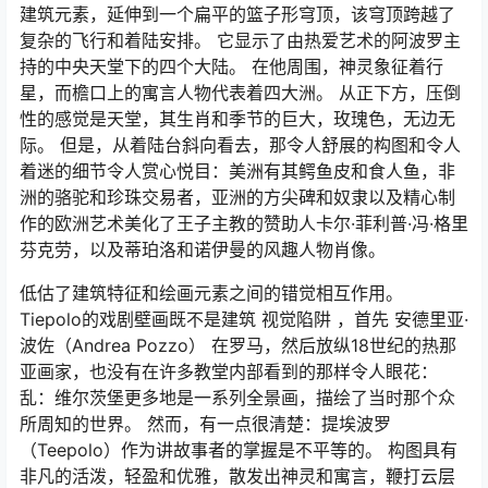
建筑元素，延伸到一个扁平的篮子形穹顶，该穹顶跨越了
复杂的飞行和着陆安排。 它显示了由热爱艺术的阿波罗主
持的中央天堂下的四个大陆。 在他周围，神灵象征着行
星，而檐口上的寓言人物代表着四大洲。 从正下方，压倒
性的感觉是天堂，其生肖和季节的巨大，玫瑰色，无边无
际。 但是，从着陆台斜向看去，那令人舒展的构图和令人
着迷的细节令人赏心悦目：美洲有其鳄鱼皮和食人鱼，非
洲的骆驼和珍珠交易者，亚洲的方尖碑和奴隶以及精心制
作的欧洲艺术美化了王子主教的赞助人卡尔·菲利普·冯·格里
芬克劳，以及蒂珀洛和诺伊曼的风趣人物肖像。
低估了建筑特征和绘画元素之间的错觉相互作用。
Tiepolo的戏剧壁画既不是建筑 视觉陷阱 ，首先 安德里亚·
波佐（Andrea Pozzo） 在罗马，然后放纵18世纪的热那
亚画家，也没有在许多教堂内部看到的那样令人眼花：
乱：维尔茨堡更多地是一系列全景画，描绘了当时那个众
所周知的世界。 然而，有一点很清楚：提埃波罗
（Teepolo）作为讲故事者的掌握是不平等的。 构图具有
非凡的活泼，轻盈和优雅，散发出神灵和寓言，鞭打云层