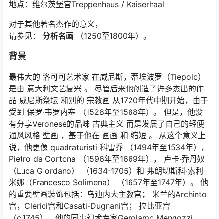
地点：维尔茨堡宫Treppenhaus / Kaiserhaal
对于其他著名杰作的意义，
请参见：
分析名画
（1250至1800年）。
背景
最伟大的 洛可可艺术家 在威尼斯，蒂埃波罗（Tiepolo）
是由 意大利文艺复兴 。 尽管后来他创造了许多杰出的作
品 威尼斯祭坛 和别的 宗教画 从1720年代中期开始，由于
受到 保罗·韦罗内塞 （1528年至1588年）。 但是，他没
有分享Veronese的品味 古典主义 而是发展了自己的轻便
通风风格 壁画 ，基于他在 画画 和 缩短 。 从这个意义上
说，他更像
quadraturisti
科雷乔 （1494年至1534年），
Pietro da Cortona （1596年至1669年）， 卢卡·乔丹奴
（Luca Giordano） （1634-1705）和 弗朗切斯科·索利
米娜（Francesco Solimena） （1657年至1747年）。 他
的重要壁画装饰包括：乌迪内大主教宫； 米兰的Archinto
宫，Clerici宫和Casati-Dugnani宫； 拉比亚宫
（c.1745），他的同事幻术专家Gerolamo Mengozzi