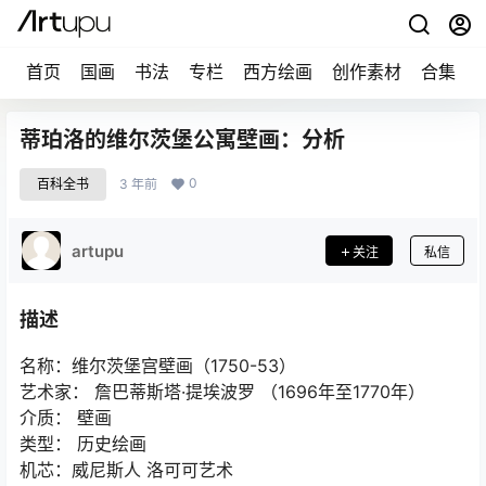
首页
国画
书法
专栏
西方绘画
创作素材
合集
蒂珀洛的维尔茨堡公寓壁画：分析
0
百科全书
3 年前
artupu
关注
私信
描述
名称：维尔茨堡宫壁画（1750-53）
艺术家： 詹巴蒂斯塔·提埃波罗 （1696年至1770年）
介质： 壁画
类型： 历史绘画
机芯：威尼斯人 洛可可艺术