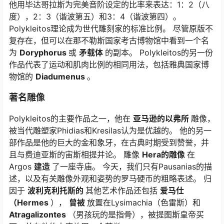
他用毕达哥拉斯为完美音阶设定的比率来表达：1：2（八
度），2：3（谐波第五）和3：4（谐波第四）。
Polykleitos理论成为世代雕刻家的标准比例。 尽管原版不
复存在，但可以在那不勒斯国家考古博物馆中看到一个名
为
Doryphorus
或
矛载体
的副本。 Polykleitos的另一份
作品代表了运动和肌肉比例的相同用法，包括雅典国家博
物馆的
Diadumenus
。
著名雕像
Polykleitos的主要作品之一，他在
亚马逊的以弗所
雕像，
被当代雕塑家Phidias和Kresilas认为是优越的。 他的另一
部作品是他的巨大的金和象牙，在古典时期受到赞誉，并
且与费迪亚斯的宙斯相提并论。 雕像
Hera的雕像
在
Argos
建造
了一座寺庙。 今天，我们只有Pausanias的描
述，以及有关雕像外观和姿势的罗马硬币的粗略表述。 归
因于
波利克利托斯的
其他艺术作品还包括
爱马仕
（Hermes
），
曾被
放置在Lysimachia（色雷斯）和
Atragalizontes
（男孩玩的是指骨），被提图斯皇帝买