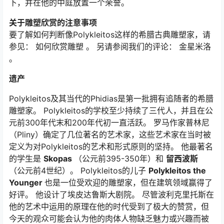
下，并在他的中庭放置一个荣誉。
关于雕塑欣赏的注意事项
要了解如何判断像Polykleitos这样的希腊古典雕塑家，请
参见： 如何欣赏雕塑 。 另请参阅我们的评论： 金星米洛
。
遗产
Polykleitos及其当代的Phidias是第一批拥有追随者的希腊
雕塑家。 Polykleitos的学校至少持续了三代人，并且在公
元前300年代末和200年代初一直活跃。 罗马作家普林尼
（Pliny）确定了几位著名的艺术家，这些艺术家在当时被
定义为对Polykleitos的艺术和形式原则的坚持。 他最著名
的学生是
Skopas
（公元前395-350年）和
留西波斯
（公元前4世纪）。 Polykleitos的儿子
Polykleitos the
Younger
也是一位受欢迎的雕塑家，但在建筑领域赢得了
好评。 他设计了埃皮达鲁斯大剧院。 尽管波利克里托斯在
他的艺术中运用的原理在他的时代受到了极大的赞赏，但
今天的观众可能会认为他的肉体人物缺乏魅力或兴趣而被