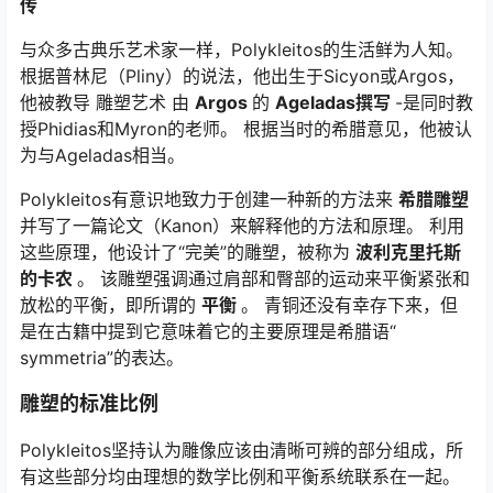
传
与众多古典乐艺术家一样，Polykleitos的生活鲜为人知。
根据普林尼（Pliny）的说法，他出生于Sicyon或Argos，
他被教导 雕塑艺术 由
Argos
的
Ageladas撰写
-是同时教
授Phidias和Myron的老师。 根据当时的希腊意见，他被认
为与Ageladas相当。
Polykleitos有意识地致力于创建一种新的方法来
希腊雕塑
并写了一篇论文（Kanon）来解释他的方法和原理。 利用
这些原理，他设计了“完美”的雕塑，被称为
波利克里托斯
的卡农
。 该雕塑强调通过肩部和臀部的运动来平衡紧张和
放松的平衡，即所谓的
平衡
。 青铜还没有幸存下来，但
是在古籍中提到它意味着它的主要原理是希腊语“
symmetria”的表达。
雕塑的标准比例
Polykleitos坚持认为雕像应该由清晰可辨的部分组成，所
有这些部分均由理想的数学比例和平衡系统联系在一起。