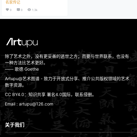
名家传记
特·梵高,凡高,文森特·威廉·梵高国籍:
荷兰出生地: 布拉班特[荷]出生日期:
0
0
1.3k
1853逝世日期: 1890逝世地: 瓦兹河
畔奥韦尔[法]艺术特点: 后印象派风
景与肖像画家；早期作品为情绪强
烈、忧郁的农民题材；后期色彩大
胆浓郁，厚涂笔触，富于表现主义
特质艺术流派: 后印象主义;表现主
义;象征主义艺术时期…
除了艺术之外，没有更妥善的逃世之方；而要与世界联系，也没有
一种方法比艺术更好。
—— 歌德 Goethe
Artupu@艺术图谱 - 致力于开放式分享、推介公共版权领域的艺术
数字资源。
CC BY4.0：知识共享 署名4.0国际，联系侵删。
Email : artupu@126.com
关于我们