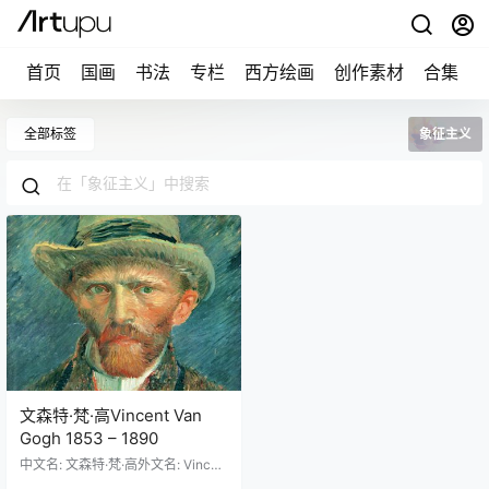
首页
国画
书法
专栏
西方绘画
创作素材
合集
全部标签
象征主义
文森特·梵·高Vincent Van
Gogh 1853 – 1890
中文名: 文森特·梵·高外文名: Vincen
t Van Gogh别名: 文森特·凡·高,文森