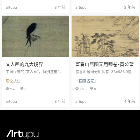
项目，位于西九文化区西端，坐拥
（公元前221-206年） 汉代艺术
artupu
3 年前
artupu
3 年前
香港的地标维多利亚港的景观。包
（公元前206年-公元220年） 六朝
含9个展厅，故宫学堂以及演讲厅等
时期的艺术 （公元220-618年） 隋
设施，总建筑面积约30,000平方
朝艺术 （589-618） 蒙古人的视觉
米。 香港故宫外景故宫博物院典藏
艺术 时代 宋代艺术 被蒙古的游牧民
的中国书画精品，大部分都是国之
族终结了，他们的议程不…
瑰宝。它们受重视的原因，除因其
非凡的艺术成就，亦因其…
文人画的九大境界
富春山居图无用师卷-黄公望
中国传统的“文人画”，特别注重“境
富春山居图无用师卷 33x636.9厘
界”的营造。达到了一定的境界，也
米 台北故宫博物院黄公望元 1269—
理论技法
「国画名家」
就达到了“气韵生动”的目的。“文人
1354
画”的境界，主要有以下几个层面：
936
0
972
0
元 方从义 白云深处图卷 上海博物馆
藏 虚幻之境 中国古代哲学认为宇宙
artupu
3 年前
artupu
4 年前
是一个气场，生生不息，变化无
穷，一切都处于变化之中。我们所
能感知到的，是虚幻的事实，是人
类根据已经得知的知识做出的一种
判断。只有充分地意识到世界的“虚
幻性”，才有可能了解世界的实体
性。中国的书画家…