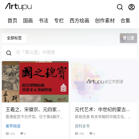
首页
国画
书法
专栏
西方绘画
创作素材
合集
全部标签
黄公望
王羲之、宋徽宗、元四家珍
元代艺术：中世纪的蒙古文
迹尽现！香港故宫国之瑰宝
化
香港故宫今日开馆，位于第8展厅的
其他资源 有关早期的中国文化，请
书画特展高清「画单」全收
“国之瑰宝：故宫博物院藏晋唐宋元
参阅： 中国的新石器时代艺术 （公
美学阅读
百科全书
书画”成为焦点。 香港故宫博物院官
元前7500-2000年） 商代艺术
录！
网 香港故宫文化博物馆是北京故宫
（公元前1600-1050年） 周代艺术
974
0
775
0
博物院与西九文化区管理局的合作
（公元前1050-221年） 秦代艺术