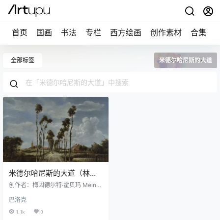
首页
国画
书法
专栏
西方绘画
创作素材
合集
全部标签
米德尔哈尼斯的大道
米德尔哈尼斯的大道（林荫
道）
创作者：梅因德尔特·霍贝玛 Meind
ert Hobbema图片尺寸：5707 × 42
巴洛克
26 像素作品名称：The Avenue at
Middelharnis中文名称：米德尔哈
1.1k
0
尼斯的大道（林荫道）创作年代：1