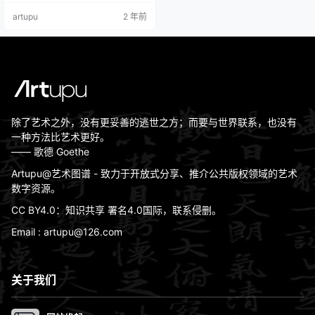
689风格：巴洛克艺术体裁：风景画
artupu
2 年前
材质：布面油画实际尺寸： 104 × 1
41 cm现位于：英国国家美术馆版权
信息：Public Domain（公有領域）
《树间小道》是霍贝玛的名作。他
是荷…
除了艺术之外，没有更妥善的逃世之方；而要与世界联系，也没有
一种方法比艺术更好。
—— 歌德 Goethe
Artupu@艺术图谱 - 致力于开放式分享、推介公共版权领域的艺术
数字资源。
CC BY4.0：知识共享 署名4.0国际，联系侵删。
Email : artupu@126.com
关于我们