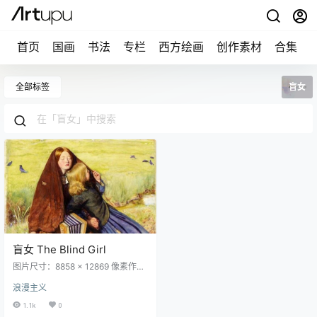
首页
国画
书法
专栏
西方绘画
创作素材
合集
全部标签
盲女
盲女 The Blind Girl
图片尺寸：8858 × 12869 像素作品
名称：The Blind Girl中文名称：盲
浪漫主义
女创作者：约翰·埃弗里特·米莱斯 Jo
hn Everett Millais创作年代：1856
1.1k
0
风格：浪漫主义体裁：风俗画材