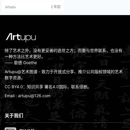
质：布面油画实际尺寸：62.2 x 82.
artupu
2 年前
6 cm现位于：Birmingham Museu
m and Art Gallery, Birmingham, UK
版权信息：Public Domai…
除了艺术之外，没有更妥善的逃世之方；而要与世界联系，也没有
一种方法比艺术更好。
—— 歌德 Goethe
Artupu@艺术图谱 - 致力于开放式分享、推介公共版权领域的艺术
数字资源。
CC BY4.0：知识共享 署名4.0国际，联系侵删。
Email : artupu@126.com
关于我们