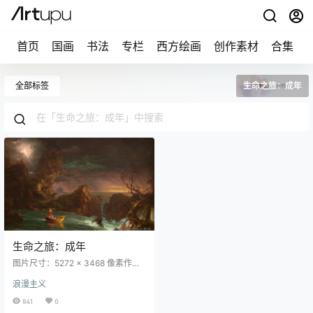
首页
国画
书法
专栏
西方绘画
创作素材
合集
全部标签
生命之旅：成年
生命之旅：成年
图片尺寸：5272 × 3468 像素作品
名称：The Voyage of Life: Manho
浪漫主义
od中文名称：生命之旅：成年创作
者：托马斯·科尔 Thomas Cole创作
841
0
年代：1840风格：浪漫主义体裁：