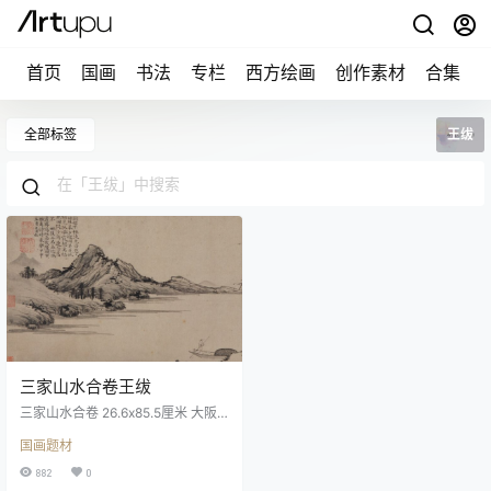
首页
国画
书法
专栏
西方绘画
创作素材
合集
全部标签
王绂
三家山水合卷王绂
三家山水合卷 26.6x85.5厘米 大阪
市立美术馆王绂明 1362—1416 明
国画题材
画家。少为弟子员，永乐初以擅画
荐，供事文渊阁，拜中书舍人。博
882
0
学，工诗。以墨竹名天下，得石室