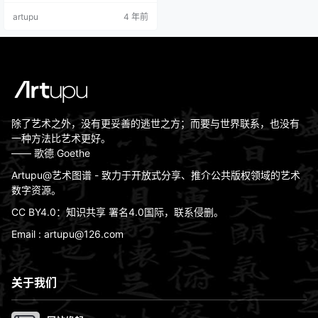
（文同）、橡林（吴镇）遗法，为
artupu
4 年前
明朝第一。山水师王蒙、倪瓒，自
有一种风度，用笔精到，长江远
山，丛篁怪石，有意所适，无不妙
绝。作家士气皆备，然其人品特
高，能不为艺事所役，虽片纸尺
缣，苟非其人不可得也。
除了艺术之外，没有更妥善的逃世之方；而要与世界联系，也没有
一种方法比艺术更好。
—— 歌德 Goethe
Artupu@艺术图谱 - 致力于开放式分享、推介公共版权领域的艺术
数字资源。
CC BY4.0：知识共享 署名4.0国际，联系侵删。
Email : artupu@126.com
关于我们