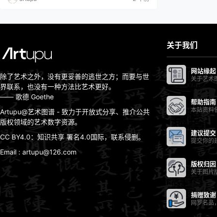
有領域）实际尺寸：102.24 x 66.68 cm 作品介绍 机器
翻译…
关于我们
网站缘起
除了艺术之外，没有更妥善的逃世之方；而要与世
关于艺术
界联系，也没有一种方法比艺术更好。
—— 歌德 Goethe
帮助指南
本站资料
Artupu@艺术图谱 - 致力于开放式分享、推介公共
版权领域的艺术数字资源。
建议提交
CC BY4.0：知识共享 署名4.0国际，联系侵删。
提交你的
Email : artupu@126.com
版权归因
关于图片
捐赠致谢
网罗名品