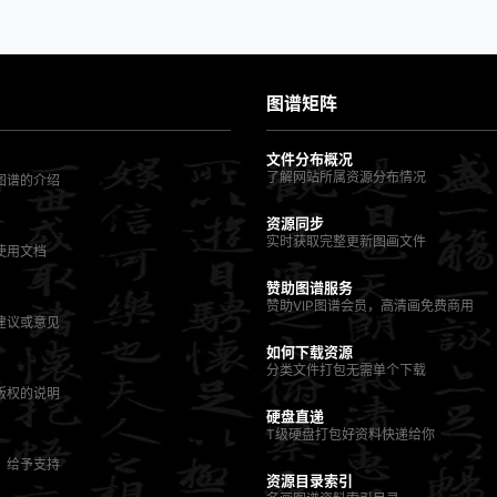
图谱矩阵
文件分布概况
了解网站所属资源分布情况
图谱的介绍
资源同步
实时获取完整更新图画文件
使用文档
赞助图谱服务
赞助VIP图谱会员，高清画免费商用
建议或意见
如何下载资源
分类文件打包无需单个下载
版权的说明
硬盘直递
T级硬盘打包好资料快递给你
，给予支持
资源目录索引