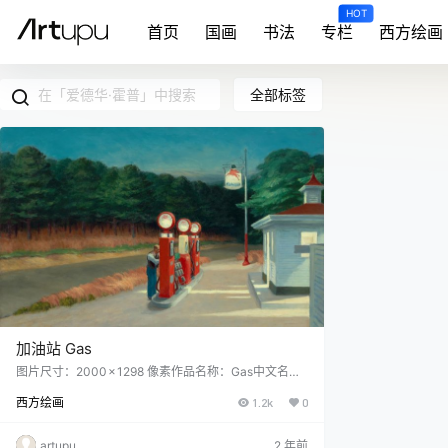
HOT
首页
国画
书法
专栏
西方绘画
全部标签
加油站 Gas
图片尺寸：2000 × 1298 像素作品名称：Gas中文名
称：加油站创作者：爱德华·霍普 Edward Hopper创作
西方绘画
1.2k
0
年代：1940风格：社会现实主义体裁：风俗画材质：
布面油画现位于：Museum of Modern Art (MoMA), N
ew York City, NY, US版权信息：Public Domain（公
artupu
2 年前