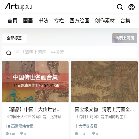
首页
国画
书法
专栏
西方绘画
创作素材
合集
全部标签
清明上河图
【精品】中国十大传世名画
国宝级文物 | 清明上河图全
合集（TIF高清版）
图 1:1电子版（ 1.85GB ）
《中国十大传世名画》是：洛神赋
《清明上河图》是中国的瑰宝名
图、千里江山图、清明上河图、富
画，由于卷轴较长，所以完整拍摄
TIF高清喷绘合集
十大传世名画
春山居图、汉宫春晓图、百骏图、
传播不太方便，局部截图的看的又
步辇图、唐宫仕女图、五牛图、韩
不过瘾，一些不是添加了水印就是
510
0
10.3k
0
熙载夜宴图。 《中国十大传世名
进行了二次加工剪切，这次小呆就