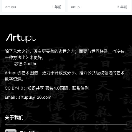
画》是中国美术史的丰碑，华夏文
给大家找来了清明上河图的完整电
artupu
1 年前
artupu
3 年前
明的巨著，是流动的历史、无声的
子版，没有任何水印，和原版的一
乐章；承载着古老东方民族独特的
模一样，供大家欣赏一番。 多年来
艺术气质；用色彩记录了中华绵延
很多要用到古画的公司都会派请专
五千年的悠久历史和横亘万里的锦
业摄影团队去摄影原画，并合成为1:
绣河山。
1比例做成电子版。费用大概5000
元左右。这次流出的电子版也是原
图相机拍摄拼合版，2011年拍摄…
除了艺术之外，没有更妥善的逃世之方；而要与世界联系，也没有
一种方法比艺术更好。
—— 歌德 Goethe
Artupu@艺术图谱 - 致力于开放式分享、推介公共版权领域的艺术
数字资源。
CC BY4.0：知识共享 署名4.0国际，联系侵删。
Email : artupu@126.com
关于我们