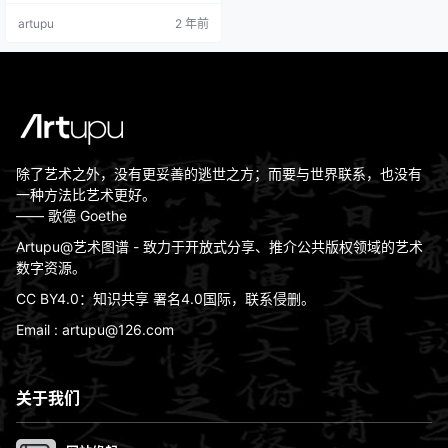
689风格：巴洛克艺术体裁：风景画
artupu
2 年前
材质：布面油画实际尺寸： 104 × 1
41 cm现位于：英国国家美术馆版权
信息：Public Domain（公有領域）
《树间小道》是霍贝玛的名作。他
是荷…
除了艺术之外，没有更妥善的逃世之方；而要与世界联系，也没有
一种方法比艺术更好。
—— 歌德 Goethe
Artupu@艺术图谱 - 致力于开放式分享、推介公共版权领域的艺术
数字资源。
CC BY4.0：知识共享 署名4.0国际，联系侵删。
Email : artupu@126.com
关于我们