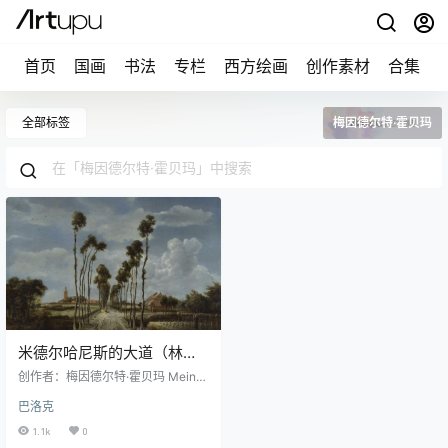
首页
国画
书法
专栏
西方绘画
创作素材
合集
全部标签
梅因德尔特·霍贝玛
米德尔哈尼斯的大道（林荫
道）
创作者：梅因德尔特·霍贝玛 Meind
ert Hobbema图片尺寸：5707 × 42
巴洛克
26 像素作品名称：The Avenue at
Middelharnis中文名称：米德尔哈
1.1k
0
尼斯的大道（林荫道）创作年代：1