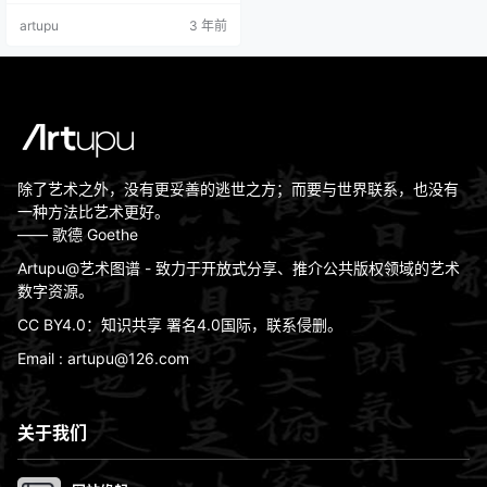
03万+阅读 开设公开课110+场，获
artupu
3 年前
得60万+观看 举办了「拾英年度邀
请展」首展 并成功为30位+艺术家
作品举行拍卖 拾英仍在继续 我们期
待你的加入 什么是拾英？ 「拾英」
项目是Artupu艺术图谱的当代艺术
版块…
除了艺术之外，没有更妥善的逃世之方；而要与世界联系，也没有
一种方法比艺术更好。
—— 歌德 Goethe
Artupu@艺术图谱 - 致力于开放式分享、推介公共版权领域的艺术
数字资源。
CC BY4.0：知识共享 署名4.0国际，联系侵删。
Email : artupu@126.com
关于我们