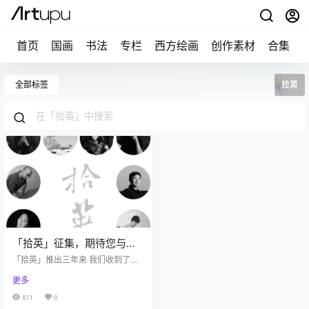
首页
国画
书法
专栏
西方绘画
创作素材
合集
全部标签
拾英
「拾英」征集，期待您与我
们同行！
「拾英」推出三年来 我们收到了入
驻申请660+封 共有315位艺术家正
更多
式入驻 发布作品6548+幅 达到了9,
357,144+次浏览 迄今为止，我们已
811
0
经为艺术家 发布推文139篇，获得1