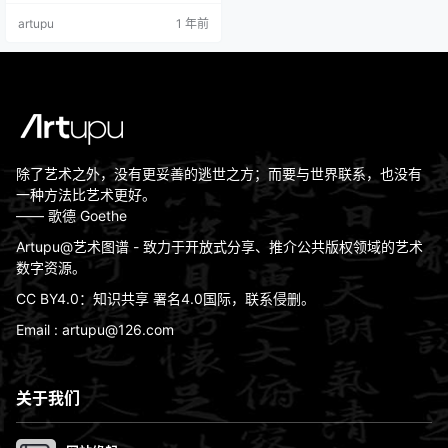
世地: 莫斯科逝世日期: 1900艺术流
artupu
1 年前
派: 现实主义艺术时期: 现实主义时
期 艺术家简介 列维坦曾在莫斯科艺
术学院求学(1873-1884)，老…
除了艺术之外，没有更妥善的逃世之方；而要与世界联系，也没有
一种方法比艺术更好。
—— 歌德 Goethe
Artupu@艺术图谱 - 致力于开放式分享、推介公共版权领域的艺术
数字资源。
CC BY4.0：知识共享 署名4.0国际，联系侵删。
Email : artupu@126.com
关于我们