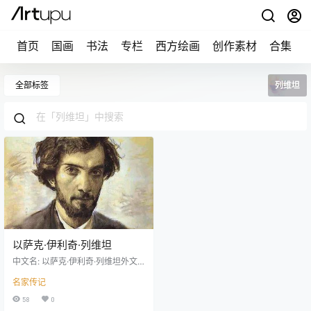
首页
国画
书法
专栏
西方绘画
创作素材
合集
全部标签
列维坦
以萨克·伊利奇·列维坦
中文名: 以萨克·伊利奇·列维坦外文
名: Isaak Ilitch Levitane别名: Isaak
名家传记
Ilitch Levitane,Isaak Ilitch Levitan,
以萨克·伊利奇·列维坦国籍: 俄罗斯
58
0
出生地: 基巴塔伊出生日期: 1860逝