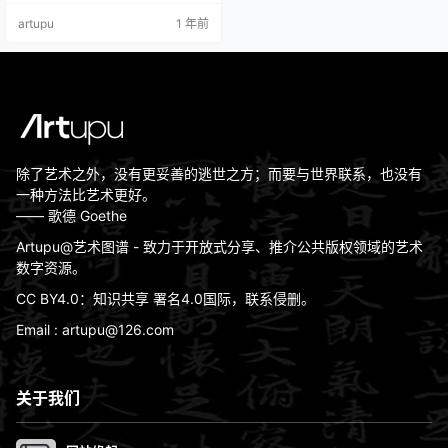
画》是中国美术史的丰碑，华夏文
artupu
1 年前
明的巨著，是流动的历史、无声的
乐章；承载着古老东方民族独特的
艺术气质；用色彩记录了中华绵延
五千年的悠久历史和横亘万里的锦
绣河山。
除了艺术之外，没有更妥善的逃世之方；而要与世界联系，也没有
一种方法比艺术更好。
—— 歌德 Goethe
Artupu@艺术图谱 - 致力于开放式分享、推介公共版权领域的艺术
数字资源。
CC BY4.0：知识共享 署名4.0国际，联系侵删。
Email : artupu@126.com
关于我们