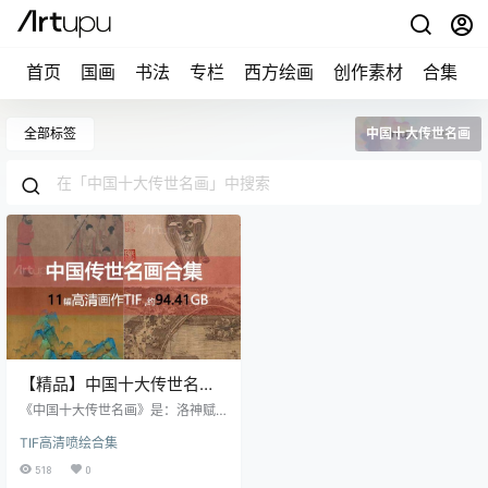
首页
国画
书法
专栏
西方绘画
创作素材
合集
全部标签
中国十大传世名画
【精品】中国十大传世名画
合集（TIF高清版）
《中国十大传世名画》是：洛神赋
图、千里江山图、清明上河图、富
TIF高清喷绘合集
春山居图、汉宫春晓图、百骏图、
步辇图、唐宫仕女图、五牛图、韩
518
0
熙载夜宴图。 《中国十大传世名