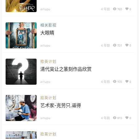
artupu
4 年前
765
0
相关影视
大眼睛
artupu
4 年前
731
0
拾英计划
清代吴让之篆刻作品欣赏
artupu
4 年前
935
0
拾英计划
艺术家-克劳只.逼得
artupu
4 年前
813
0
拾英计划