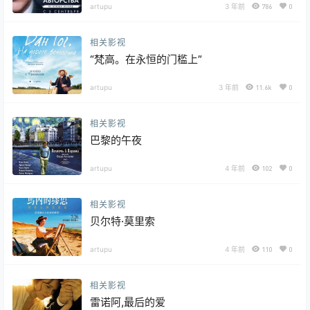
artupu
3 年前
786
0
相关影视
“梵高。在永恒的门槛上”
artupu
3 年前
11.6k
0
相关影视
巴黎的午夜
artupu
4 年前
102
0
相关影视
贝尔特·莫里索
artupu
4 年前
110
0
相关影视
雷诺阿,最后的爱