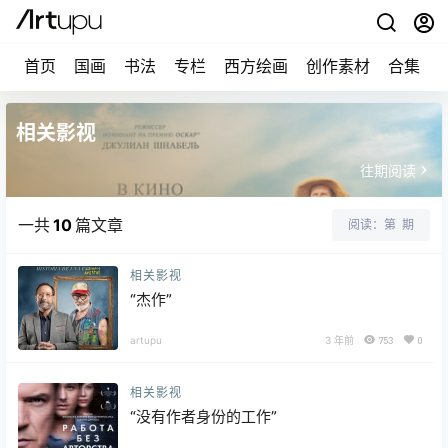
首页
国画
书法
专栏
西方绘画
创作素材
合集
相关影视
往期阅读
一共
10
篇文章
阅读：第
期
相关影视
“杰作”
artupu
3 年前
753
0
相关影视
“没有作者身份的工作”