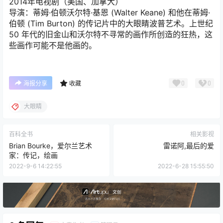
2014年电视剧（美国、加拿大）
导演：蒂姆·伯顿沃尔特·基恩 (Walter Keane) 和他在蒂姆·
伯顿 (Tim Burton) 的传记片中的大眼睛波普艺术。上世纪
50 年代的旧金山和沃尔特不寻常的画作所创造的狂热，这
些画作可能不是他画的。
0
0
海报分享
收藏
大眼睛
百科全书
相关影视
Brian Bourke，爱尔兰艺术
雷诺阿,最后的爱
家：传记，绘画
2022-9-6 14:22:55
2022-6-28 15:55:50