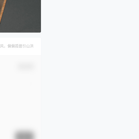
风，偏偏孤倨引山洪
确认修改
提交