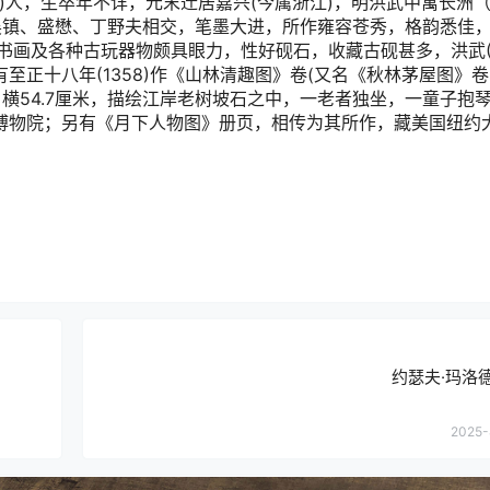
北)人，生卒年不详，元末迁居嘉兴(今属浙江)，明洪武中寓长洲
吴镇、盛懋、丁野夫相交，笔墨大进，所作雍容苍秀，格韵悉佳
及各种古玩器物颇具眼力，性好砚石，收藏古砚甚多，洪武(136
至正十八年(1358)作《山林清趣图》卷(又名《秋林茅屋图》
，横54.7厘米，描绘江岸老树坡石之中，一老者独坐，一童子抱
宫博物院；另有《月下人物图》册页，相传为其所作，藏美国纽约
约瑟夫·玛洛德
2025-