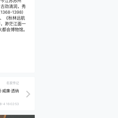
（今江苏苏州
，古劲清润，秀
8-1398)
卷、《秋林远航
琴，渺茫江面一
大都会博物馆。
名家传记
·威廉·透纳
8-4 16:02:53