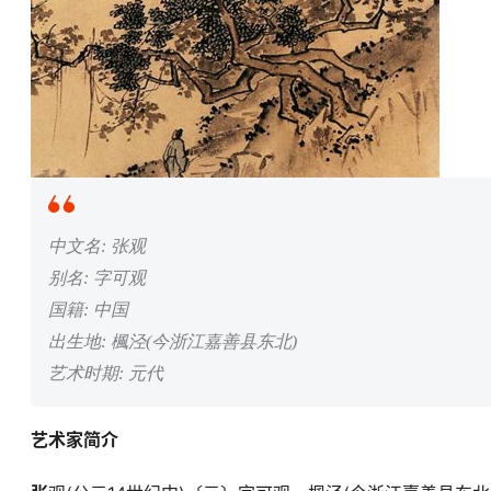
中文名: 张观
别名: 字可观
国籍: 中国
出生地: 楓泾(今浙江嘉善县东北)
艺术时期: 元代
艺术家简介