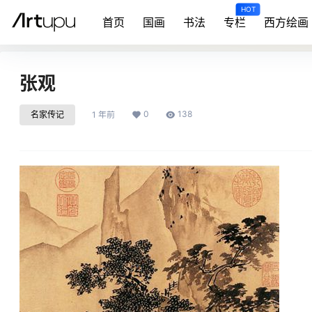
HOT
首页
国画
书法
专栏
西方绘画
张观
0
138
名家传记
1 年前