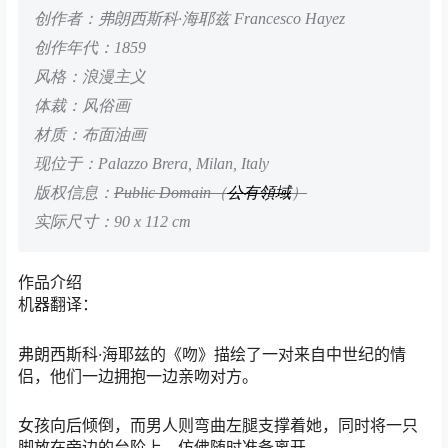
创作者：弗朗西斯科·海耶兹 Francesco Hayez
创作年代：1859
风格：浪漫主义
体裁：风俗画
材质：布面油画
现位于：Palazzo Brera, Milan, Italy
版权信息：
Public Domain（
公有領域
）
实际尺寸：90 x 112 cm
作品介绍
机器翻译：
弗朗西斯科·海耶兹的《吻》描绘了一对来自中世纪的情
侣，他们一边拥抱一边亲吻对方。
女孩向后倾倒，而男人则弯曲左腿支撑着她，同时将一只
脚放在旁边的台阶上，仿佛随时准备离开。