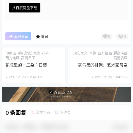
从百度网盘下载
0
0
海报分享
收藏
印象派
手机壁纸
梵高
花卉
现实主义
肖像
西方绘画
超高清画
西方绘画
高清名画
高清名画
花瓶里的十二朵向日葵
灰与黑的排列：艺术家母亲
2023-12-26 10:34:42
2023-12-26 10:45:37
0 条回复
文章作者
管理员
A
M
欢迎您，新朋友，感谢参与互动！
确认修改