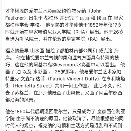
才华横溢的爱尔兰水彩画家约翰·福克纳（John
Faulkner）出生于 都柏林 并研究了 画画 和 绘画 在 皇家
都柏林学会 学校。 他早熟的才华使他于1852年年仅17岁
时就开始在皇家哈伯尼亚人学院（RHA）展出。他于26岁
当选为RHA院士，并在伦敦的皇家学院（RA）展出。
福克纳最早 山水画 描绘了都柏林南部公司和 威克洛 海
岸。 他在捕捉爱尔兰气候的柔和湿气方面具有特殊的技
巧，这在他的阿基尔岛Slievemore水彩画中可以看出。 他
画了 油 以及 水彩画 。 25岁那年，他与爱尔兰艺术家帕
特里克·文森特·达菲（Patrick Vincent Duffy）在亨利埃塔
街（Henrietta Street）共用一间工作室。 此后不久，他
去了苏格兰，在那儿他既画了山风景，又画了阿盖尔郡西
部沿海的风景。
他在1860年代后期返回爱尔兰，只是成为了 皇家西伯利亚
学院 由于尚不清楚的原因，他被取消了，尽管根据他的同
时代人的观点，福克纳的习惯和生活方式是混乱和不规则