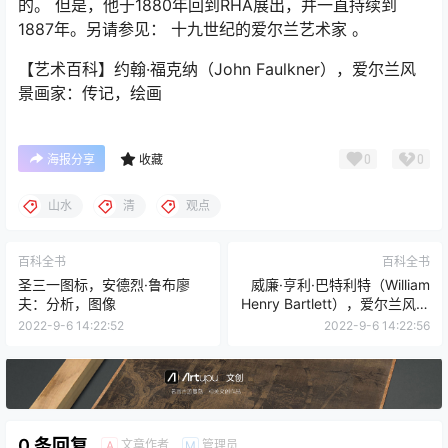
的。 但是，他于1880年回到RHA展出，并一直持续到
1887年。另请参见： 十九世纪的爱尔兰艺术家 。
【艺术百科】约翰·福克纳（John Faulkner），爱尔兰风
景画家：传记，绘画
0
0
海报分享
收藏
山水
清
观点
百科全书
百科全书
圣三一图标，安德烈·鲁布廖
威廉·亨利·巴特利特（William
夫：分析，图像
Henry Bartlett），爱尔兰风景
画家，水彩画家
2022-9-6 14:22:52
2022-9-6 14:22:56
0 条回复
文章作者
管理员
A
M