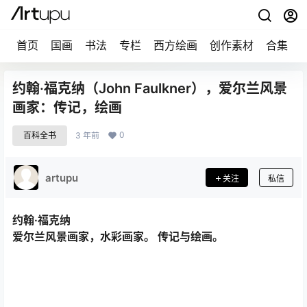
首页
国画
书法
专栏
西方绘画
创作素材
合集
约翰·福克纳（John Faulkner），爱尔兰风景
画家：传记，绘画
0
百科全书
3 年前
artupu
关注
私信
约翰·福克纳
爱尔兰风景画家，水彩画家。
传记与绘画。