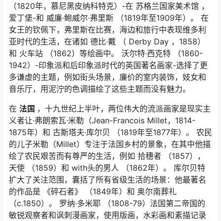
（1820年，慕尼黑皮纳科特克）-在 苏格兰国家美术馆 ，
爱丁堡-和 威廉·鲍威尔·弗里斯 （1819年至1909年）。 在
女王的钦佩下，弗里斯在比赛，海边和旅行中表现维多利
亚时代的生活，在诸如
德比·戴
（
Derby Day
，1858）
和
火车站
（1862）等绘画中。 沃尔特·西克特 （1860-
1942）-印象派和后印象派时代的英国著名画家-选择了更
多谦虚的主题，例如街头场景，廉价的室内装饰，妓女和
音乐厅，用泥泞的色调描绘了这些主题而没有魅力。
在
法国
，十九世纪上半叶，两位伟大的流派画家是现实主
义者让·弗朗索瓦·米勒（Jean-Francois Millet，1814-
1875年）和 古斯塔夫·库尔贝 （1819年至1877年）。 农民
的儿子米勒（Millet）专注于法国乡村的景象，在其中他描
绘了农民艰苦而有尊严的生活，例如
拾穗者
（1857），
天使
（1859）和
with头的男人
（1862年）。 库尔贝特
扩大了关注范围，囊括了所有省级生活的场景：他最著名
的作品是
《碎石者》
（1849年）和
奥尔南葬礼
（c.1850）。 罗纳·多米耶 （1808-79）法国第二帝国的
敏锐观察者和讽刺漫画家，使用版画，水彩画和素描记录