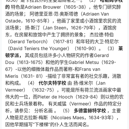
1656）是卡拉瓦乔的主要追随者之一。 （2）
哈勒姆学校
的
特色是Adriaen Brouwer（1605-38），他专门研究醉
酒的场景； 阿德里亚恩·范·奥斯塔德（Adriaen Van
Ostade，1610-85年），他画了家里或小酒馆里农民的流
派场景； 扬·斯汀（Jan Steen，1626-79年），酒馆房
东，在房屋和旅馆中产生了拥挤的景象； 杰拉德·特伯
（Gerard Terborch）（1617-81）和年轻的大卫·特尼尔
（David Teniers the Younger）（1610-90）。 （3）
莱
顿学派，
其成员包括许多小人物研究的作者Gerard
Dou（1613-1675）和他的学生Gabriel Metsu（1629-
67）-以他的细微体裁作品而著称-和Frans van
Mieris（1631- 81）-描绘了非常富有者的社交乐趣，消散
和构成。 （4）
代尔夫特学校
由 扬·维米尔（Jan
Vermeer） （1632-75），可能是所有荷兰流派画家中最
伟大的一位，而Pieter de Hooch（1629-84）则以他的农
民和士兵场景着称。 有关威猛（Vermeer）作品的特定分
析，请参见： 分析名画 。 （5）
多德雷赫特学校
，主要
人物是尼古拉斯·梅斯（Nicolaes Maes，1634-93年），
因他早期描写“下楼梯”的仆人生活而闻名。