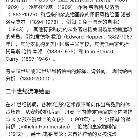
1909），
沙基在沙基
（1909） 乔治·韦斯利·贝洛斯
（1882-1925）和后来的杂志插画家的怀旧风格绘画 诺曼·
洛克威尔 （1894-1978），例如《
免于匮乏的自由》
（1943）。 其他有影响力的从业者包括美国场景绘画运动
的成员，例如爱德华·霍珀（Edward Hopper，1882-1967
年），其分支机构是美国区域主义学校，其流派画家包括
托马斯·哈特·本顿 （1889-1975）和John Steuart
Curry（1897-1946）。
有关19世纪或20世纪风格绘画的解释，请参阅： 现代绘画
分析 （1800-2000）。
二十世纪流派绘画
在20世纪初期，各种流派的艺术家不断创作出高品质的体
裁场景，从安静的图片到：丹麦“室内装饰”画家的室内装饰
与《
女孩在键盘上的女孩》
（1901年）。 维尔赫姆·哈默
肖伊（Vilhelm Hammershoi） ;
伦敦的皇家咖啡馆
（1912），爵士 威廉·奥彭 ;
来自达拉纳的女孩洗澡