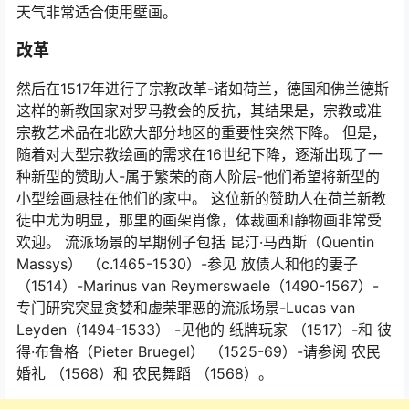
天气非常适合使用壁画。
改革
然后在1517年进行了宗教改革-诸如荷兰，德国和佛兰德斯
这样的新教国家对罗马教会的反抗，其结果是，宗教或准
宗教艺术品在北欧大部分地区的重要性突然下降。 但是，
随着对大型宗教绘画的需求在16世纪下降，逐渐出现了一
种新型的赞助人-属于繁荣的商人阶层-他们希望将新型的
小型绘画悬挂在他们的家中。 这位新的赞助人在荷兰新教
徒中尤为明显，那里的画架肖像，体裁画和静物画非常受
欢迎。 流派场景的早期例子包括 昆汀·马西斯（Quentin
Massys） （c.1465-1530）-参见
放债人和他的妻子
（1514）-Marinus van Reymerswaele（1490-1567）-
专门研究突显贪婪和虚荣罪恶的流派场景-Lucas van
Leyden（1494-1533） -见他的
纸牌玩家
（1517）-和 彼
得·布鲁格（Pieter Bruegel） （1525-69）-请参阅
农民
婚礼
（1568）和
农民舞蹈
（1568）。