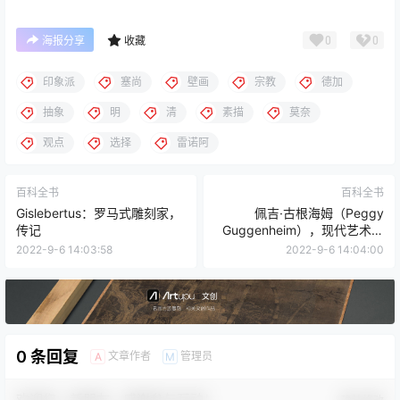
0
0
海报分享
收藏
印象派
塞尚
壁画
宗教
德加
抽象
明
清
素描
莫奈
观点
选择
雷诺阿
百科全书
百科全书
Gislebertus：罗马式雕刻家，
佩吉·古根海姆（Peggy
传记
Guggenheim），现代艺术收
藏家：威尼斯·古根海姆美术馆
2022-9-6 14:03:58
2022-9-6 14:04:00
的创始人
0 条回复
文章作者
管理员
A
M
欢迎您，新朋友，感谢参与互动！