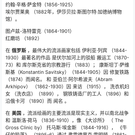
约翰·辛格·萨金特（1856-1925）
埃尔贾莱奥
（1882年，伊莎贝拉·斯图尔特·加德纳博物
馆）。
图卢兹-洛特雷克（1864-1901）
红磨坊
（1892）
在
俄罗斯
，最伟大的流派画家包括 伊利亚·列宾 （1844-
1930）最著名的作品
是伏尔加河上的驳船
搬运工（1870-
73）和
库尔斯克省的宗教游行
（1883）； 康斯坦丁·萨维
斯基（Konstantin Savitsky）（1844-1905）因
修复铁路
（1874）而闻名。 和 亚伯兰·阿尔希波夫（Abram
Arkhipov） （1862-1930）因
来访
（1915），
洗衣机妇
女
（洗衣店）（1899），
钢铁铸造厂的工人
（1896）和
沿俄卡河
（1890）而
闻名
。
在
美国
，流派绘画的主要流派是现实主义，并以南北战争
和 温斯洛·荷马 （1836-1910），像
《大诊所》
（
The
Gross Clinic
by） 托马斯·埃金斯 （1844-1916），
《牛
仔的陷落》
（1895-6）通过 弗雷德里克·雷明顿 （1861-