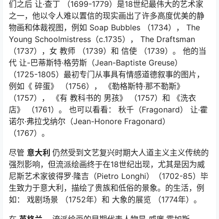
们之后 让·查丁 （1699-1779）是18世纪最伟大的艺术家
之一，他以令人难以置信的现实画出了许多高度优美的静
物画和体裁视图，例如
Soap Bubbles
（1734），
The
Young
Schoolmistress（c.1735），
The Draftsman
（1737），女
教师
（1739）和
信使
（1739）。 他的当
代 让-巴蒂斯特·格劳斯（Jean-Baptiste Greuse）
（1725-1805）最初专门从事具有情感道德叙事的图片，
例如《
碎蛋》
（1756），
《勒格斯特·那不勒斯》
（1757），
《有
教科书的
男孩》
（1757）和
《洗衣
店》
（1761）。 也可以看看：
秋千（Fragonard）
让·霍
诺尔·弗拉戈纳尔（Jean-Honore Fragonard）
（1767）。
尽管
意大利
仍然受到文艺复兴时期大人道主义主义传统的
强烈影响，但流派绘画终于在18世纪出现，尤其是因为威
尼斯艺术家彼得罗·隆吉（Pietro Longhi）（1702-85）毕
生致力于意大利，描绘了贵族和低俗的景象。的生活，例
如：
戏剧场景
（1752年）和
大象的展览
（1774年）。