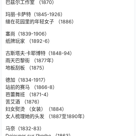
巴兹尔工作室
（1870）
玛丽·卡萨特（1845-1926）
缝在花园里的年轻女子
（1886）
塞尚（1839-1906）
纸牌玩家
（1892-6）
古斯塔夫·卡耶博特（1848-94）
雨天巴黎街
（1877年）
地板刮板
（1875）
德加（1834-1917）
站前的赛马
（1866-8）
芭蕾舞班
（1871-4）
苦艾酒
（1876）
妇女熨烫
（女装）（1884）
女人梳理她的头发
（1887至1890年）
马奈（1832-83）
Dejeuner sur l’herbe
（1863）