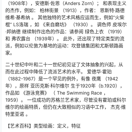
（1908年），安德斯·佐恩（Anders Zorn）； 和表现主义
的杰作，例如：
柏林街景
（1913），作者： 恩斯特·路德
维希·基希纳 。 其他独特的艺术风格应运而生，例如“火柴
棍” LS洛瑞 ，如
《来自磨坊》
（1930）。 调色师 皮埃尔
·邦纳德 继续制作出色的作品：请参阅
绿色上衣
（1919）
和
弗农露台
（1939年）。 此外，还出现了特定类型的流
派，例如以伦敦为基地的运动：坎登镇集团和尤斯顿路画
家。
二十世纪中叶和二十一世纪初见证了文体抽象的兴起，从
而在此过程中降低了流派艺术的水平。 爱德华·霍珀
（1882-1967）是一个罕见的例外，有像
夜鹰
（1942
年），原样 亚历克斯·科尔维尔 生于1920年（b.1920），
作品如
《游泳竞赛》
（
The Swimming Race
，
1959）。 一位成功的苏格兰艺术家，尽管没有霍珀或科尔
维尔的绘画特质，但仍在大致相似的习语中工作， 杰克·维
特里亚诺 。
【艺术百科】类型绘画：定义，特征