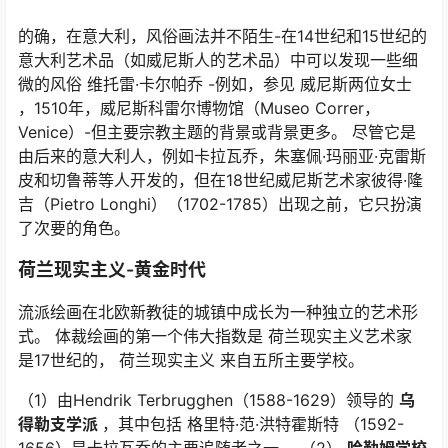
的确，在意大利，风俗画法并不陌生-在14世纪和15世纪的
意大利艺术品（如威尼斯人的艺术品）中可以发现一些细
微的风俗 维托雷·卡尔帕乔 -例如，参见
威尼斯两位女士
，1510年，威尼斯科雷尔博物馆（Museo Correr，
Venice）-但主要宗教主题的背景或背景更多。 尽管它是
由后来的意大利人，例如卡拉瓦乔，朱塞佩·玛丽亚·克雷斯
皮和切鲁蒂等人开发的，但在18世纪威尼斯艺术家彼得·隆
吉（Pietro Longhi）（1702-1785）出现之前，它只扮演
了次要的角色。
荷兰现实主义-黄金时代
流派绘画在北欧新教徒的城镇中成长为一种独立的艺术形
式。 体裁绘画的第一个伟大指数是 荷兰现实主义艺术家
是17世纪的， 荷兰现实主义 来自五所主要学校。
（1）由Hendrik Terbrugghen（1588-1629）领导的
乌
得勒支学派
，其中包括 格里特·范·洪特霍斯特 （1592-