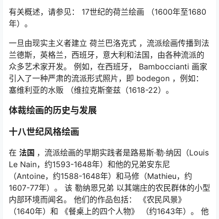
有关概述，请参见： 17世纪的荷兰绘画 （1600年至1680
年）。
一旦由现实主义者建立 荷兰巴洛克式 ，流派绘画传播到法
兰德斯，英格兰，西班牙，意大利和法国，由各种流派的
众多艺术家开发。 例如，在西班牙，
Bamboccianti
画家
引入了一种严肃的流派形式照片，即
bodegon
，例如：
塞维利亚的水贩
（维拉克斯奎兹（1618-22）。
体裁绘画的历史与发展
十八世纪风格绘画
在
法国
，流派绘画的早期实践者是路易斯·勒·纳因（Louis
Le Nain，约1593-1648年）和他的兄弟安东尼
（Antoine，约1588-1648年）和马修（Mathieu，约
1607-77年）。 该 勒纳恩兄弟 以其端庄的农民群体的小型
内部环境而闻名。 他们的作品包括：
《农民风景》
（1640年）和
《餐桌上的四个人物》
（约1643年）。 他