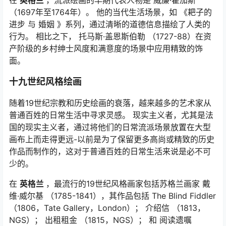
在
英格兰
，流派绘画的早期代表人物是 威廉·霍加斯
（1697年至1764年）。 他的当代生活场景，如
《耙子的
进步
与
婚姻
》系列，通过清晰的道德信息描绘了人类的
行为。 相比之下， 托马斯·盖恩斯伯勒 （1727-88）在资
产阶级的乡村绅士风度和满意度的场景中应用精致的饰
面。
十九世纪风格绘画
随着19世纪宗教和历史绘画的衰落，越来越多的艺术家从
普通百姓的日常生活中寻求灵感。 现实主义者，尤其是法
国的现实主义者，通过将他们的日常流派场景放置在大型
画布上而走得更远-以前是为了保留更多高尚或精致的历史
作品而制作的，这对于普通百姓的日常生活来说是必不可
少的。
在
英格兰
，最流行的19世纪风格画家包括苏格兰画家 戴
维·威尔基 （1785-1841），其作品包括
The Blind Fiddler
（1806，Tate Gallery，London）；
介绍信
（1813，
NGS）；
出租租金
（1815，NGS）； 和
阅读遗嘱