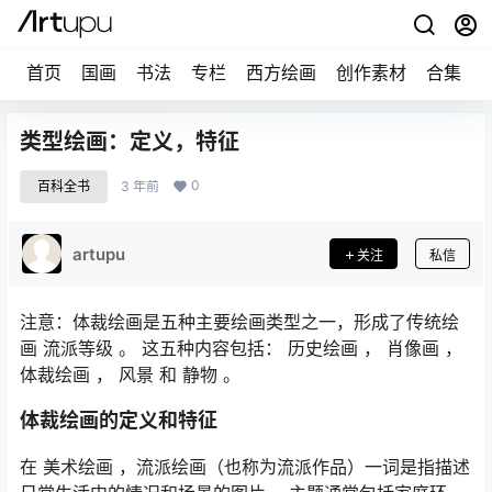
首页
国画
书法
专栏
西方绘画
创作素材
合集
类型绘画：定义，特征
0
百科全书
3 年前
artupu
关注
私信
注意：体裁绘画是五种主要绘画类型之一，形成了传统绘
画
流派等级
。 这五种内容包括：
历史绘画
，
肖像画
，
体裁绘画
，
风景
和
静物
。
体裁绘画的定义和特征
在 美术绘画 ，流派绘画（也称为流派作品）一词是指描述