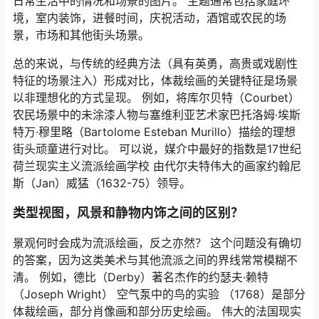
日常生活中的情况和场景的图片。 主题通常包括家庭环
境，室内装饰，进餐时间，庆祝活动，酒馆或农民的场
景，市场和其他街头场景。
总的来说，与传统的经典方法（具有英勇，高贵或戏剧性
特征的场景注入）形成对比，体裁绘画的关键特征是场景
以非理想化的方式呈现。 例如，将库尔贝特（Courbet）
农民场景中的未涂漆人物与塞维利亚艺术家巴托洛姆·埃斯
特万·穆里略（Bartolome Esteban Murillo）描绘的理想
街头顽童进行对比。 可以说，媒介中最好的指数是17世纪
荷兰现实主义流派绘画学校 由代尔夫特伟大的画家约翰尼
斯（Jan）威猛（1632-75）领导。
类型视图，风景和静物内饰之间的区别？
景观何时会成为流派绘画，反之亦然？ 这个问题没有确切
的答案，因为这类美术与其他流派之间的界线常常模糊不
清。 例如，德比（Derby）著名杰作的约瑟夫·赖特
（Joseph Wright）
空气泵中的鸟的实验
（1768）是部分
体裁绘画，部分肖像画和部分历史绘画。 伟大的法国现实