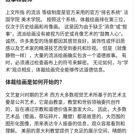
上文所指
的流派
等级制度是官方采用的官方“排名系统” 法
国学院 美术学院。 按照这个系统，体裁绘画排在第三位，
仅次于历史绘画和肖像画。 这是因为由于缺乏“消息”或“叙
事”，流派绘画没有被视为历史或肖像艺术的“鼓舞人心”。
诚然，许多类型的场景都因其感觉良好，装饰性或怀旧质
感以及艺术家的精湛技艺而受到委托和珍视。 但是（就像
静物一样），大量的流派绘画确实包含一个道德故事。 有
时，必须通过检查画布上的符号来解密。 无论如何，与“学
术”观点相反，体裁绘画完全能够传达道德信息。
体裁绘画是如何开始的？
文艺复兴时期的艺术 西方大多数视觉艺术所基于的艺术主
要是公共艺术，它是由教皇，教堂和世俗领袖委托创作
的，旨在通过宗教和道德价值来激发大众。 因此，大多数
艺术品（壁画，祭坛碎片，雕塑）都是故意的，大范围的
图形化图像，用来表达令人振奋的信息，观众容易看到和
理解。 美丽的意大利教堂提供了充足的展示空间，晴朗的