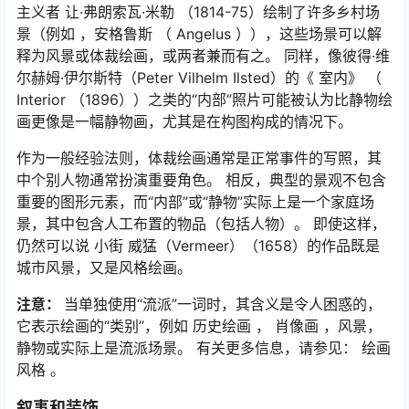
主义者 让·弗朗索瓦·米勒 （1814-75）绘制了许多乡村场
景（例如
，安格鲁斯
（
Angelus
）），这些场景可以解
释为风景或体裁绘画，或两者兼而有之。 同样，像彼得·维
尔赫姆·伊尔斯特（Peter Vilhelm Ilsted）的《
室内》
（
Interior
（1896））之类的“内部”照片可能被认为比静物绘
画更像是一幅静物画，尤其是在构图构成的情况下。
作为一般经验法则，体裁绘画通常是正常事件的写照，其
中个别人物通常扮演重要角色。 相反，典型的景观不包含
重要的图形元素，而“内部”或“静物”实际上是一个家庭场
景，其中包含人工布置的物品（包括人物）。 即使这样，
仍然可以说
小街
威猛（Vermeer）（1658）的作品既是
城市风景，又是风格绘画。
注意：
当单独使用“流派”一词时，其含义是令人困惑的，
它表示绘画的“类别”，例如
历史绘画
，
肖像画
，风景，
静物或实际上是流派场景。 有关更多信息，请参见： 绘画
风格 。
叙事和装饰