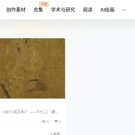
下载
创作素材
合集
学术与研究
阅读
AI绘画
···
 ~ 0673 阎立本(？——六七三)〔唐〕
)人，一作楡林盛乐(今内蒙古自治区和
63
0
德弟。显庆中以将作大匠代立德为工部尙
六八)拜右相，博陵县男，咸亨元年(六
。谥曰文贞。工绘事，道释人物故实写
1 年前