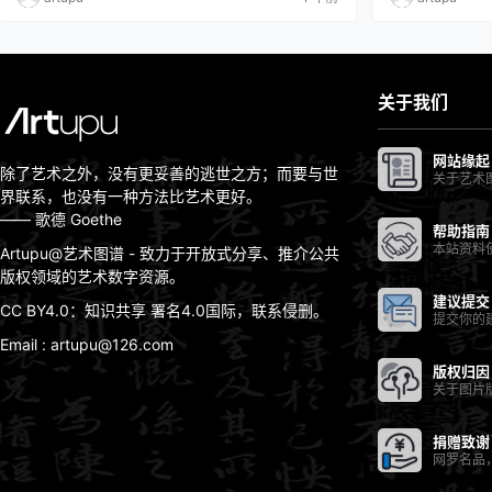
派使者禄东赞到长安通聘。《步辇图》所绘是禄东赞朝
真，以及鞍马，
见唐太宗时的场景。现存画作被认为是宋朝摹本。存于
士实亦过之。时
北京故宫博物院。绢本，设色，纵…
图、职贡狮子图
关于我们
网站缘起
除了艺术之外，没有更妥善的逃世之方；而要与世
关于艺术
界联系，也没有一种方法比艺术更好。
—— 歌德 Goethe
帮助指南
本站资料
Artupu@艺术图谱 - 致力于开放式分享、推介公共
版权领域的艺术数字资源。
建议提交
CC BY4.0：知识共享 署名4.0国际，联系侵删。
提交你的
Email : artupu@126.com
版权归因
关于图片
捐赠致谢
网罗名品