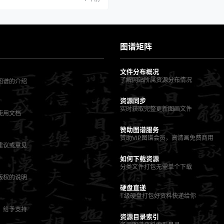
当时号为丹青神化。师于张僧繇、郑法
天下初定，异国来朝，诏立本画外国
、卤簿图等。又奉诏写太宗御…
图谱矩阵
文件分布概况
了解网站所属资源分布情况
图谱的介绍
资源同步
实时获取完整更新图画文件
使用文档
赞助图谱服务
赞助VIP图谱会员，高清画免费商用
建议或意见
如何下载资源
分类文件打包无需单个下载
版权的说明
硬盘直递
T级硬盘打包好资料快递给你
，给予支持
资源目录索引