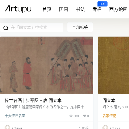
HOT
首页
国画
书法
专栏
西方绘画
全部标签
传世名画 | 步辇图 – 唐 阎立本
阎立本
《步辇图》是唐朝画家阎立本的名作之一，是中国十大
阎立本 唐 约600
传世名画之一，现藏于故宫博物院。 [1]作品设色典雅
雍州万年(今西安
十大传世名画
388
0
名家传记
绚丽，线条流畅圆劲，构图错落富有变化，为唐代绘画
林格尔)人。立
的代表性作品。具有珍贵的历史和艺术价值。 [2] 公元6
书，总章元年(六
40年（贞观十四年），吐蕃王松赞干布仰慕大唐文明，
七〇)改中书令
artupu
1 年前
artupu