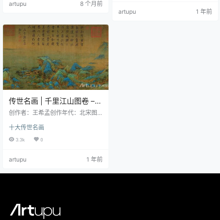
artupu
8 个月前
互异。一俯首吃草荆棵蹭痒，一翘
artupu
1 年前
首前仰缓步前行，一纵峙而鸣，一
回首舐舌，一络首而立。整幅画面
除最后右侧有一小树外，没有其他
的背景，因此每头牛可独立成
章。 [3] 《五牛图》是中国十大传世
名画，少数几件唐代传世纸…
传世名画 | 千里江山图卷 –
北宋王希孟（12G超高清）
创作者：王希孟创作年代：北宋图
片尺寸：152089 像素 × 6083 像素
十大传世名画
中文名称：千里江山图英文名称：T
housands miles of mountains and
3.3k
0
rivers体裁：古代书画材质：绢本现
位于：故宫博物院实际尺寸：纵51.5
artupu
1 年前
cm；横1191.5cm 《千里江山图》卷
是北宋画家王希孟唯一传世作品，
创作于政和三年（1113年），现藏
于北京故宫博物院。画作采用青绿
山水技法，以石青、…