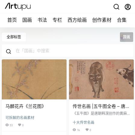
首页
国画
书法
专栏
西方绘画
创作素材
合集
全部标签
国画
马麟花卉《兰花图》
传世名画 |五牛图全卷 – 唐
韩滉
《五牛图》是唐朝韩滉创作的黄麻
可拆解的名画素材
纸本设色画，又名《唐韩滉五牛
十大传世名画
图》， [1]该作品现藏于北京故宫博
53
0
物院。 [2] 《五牛图》中的五头牛从
1k
0
右至左一字排开，各具状貌，姿态