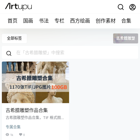
首页
国画
书法
专栏
西方绘画
创作素材
合集
全部标签
古希腊雕塑
古希腊雕塑作品合集
古希腊雕塑作品合集，TIF 格式图片
1170 张，解压后的资源包大小为 3.
专属合集
72 GB。 资源包的图片像素不高，
所以虽然是TIF格式，但图片尺寸并
1k
0
不大。如果你需要JPG格式，可以