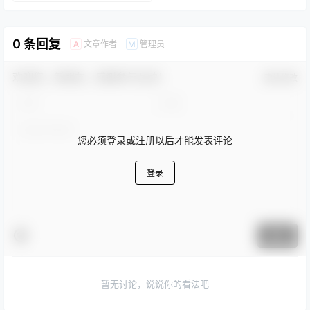
巴黎的卢浮宫、俄罗斯圣彼
法书3741件，玉器13478
国文化和旅游部直属正局级
得堡的艾尔米塔什博物馆并
件，法帖495件，漆器773
事业单位。 [112-113]是在
称为世界五大博物馆。
件，丝绸308件，珐琅器2…
明清皇宫及其收藏基础上建
2018年12月18日，世界品
立起来的集古代建筑群、宫
0 条回复
牌实验室发…
文章作者
管理员
A
M
廷收藏、历代文化艺术为一
体的大型综合性博物
馆。 [74]北京故宫博物院占
欢迎您，新朋友，感谢参与互动！
地100余万平方米，保存古
确认修改
建筑约9000间，是中国现
存规模最大、保存最完整的
古代宫殿建筑群。 [123]也
是…
您必须登录或注册以后才能发表评论
登录
提交
暂无讨论，说说你的看法吧