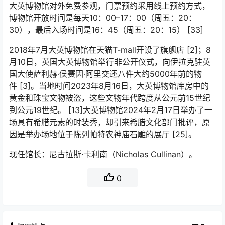
大英博物馆对外免费参观，门票预约采用线上预约方式，
博物馆开放时间是每天10：00–17：00（周五：20：
30），最后入场时间是16：45（周五：20：15）
[33]
2018年7月大英博物馆在天猫T-mall开设了旗舰店
[2]
；8
月10日，英国大英博物馆举行非公开仪式，向伊拉克驻英
国大使萨利赫·侯赛因·阿里交还八件大约5000年前的物
件
[3]
。当地时间2023年8月16日，大英博物馆库房中的
黄金和珠宝文物被盗，这些文物年代跨度从公元前15世纪
到公元19世纪。
[13]
大英博物馆2024年2月17日举办了一
场具有希腊元素的时装秀，却引来希腊文化部门批评，原
因是举办场地位于陈列帕特农神庙石雕的展厅
[25]
。
现任馆长：尼古拉斯·卡利南（Nicholas Cullinan）。
0