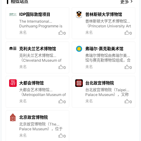
相似站点
更多
IDP国际敦煌项目
普林斯顿大学博物馆
The International
普林斯顿大学艺术博物馆
Dunhuang Programme is
（Princeton University Art
filling a huge gap in the
Museum）是美国最重要的
未名
未名
0
0
research, teaching and
艺术博物馆之一，于1882年
knowledge-production
正式成立，其目的是提供对
industry. The gap comes
原创艺术作品的接触，并通
克利夫兰艺术博物馆
弗瑞尔·赛克勒美术馆
about because so many
过百科全书式地世界艺术收
projects are conceived
藏来教授艺术史，其收藏数
克利夫兰艺术博物馆
弗瑞尔博物馆由弗瑞尔美术
along national lines …
量已超过112000件，藏品
（Cleveland Museum of
馆与赛克勒博物馆组成，合
按时间顺序从古代艺术到当
Art）：是美国最重要的美术
称美国国立亚洲艺术博物
未名
未名
0
0
代艺术来分，按地理上集中
馆和博物馆。位于俄亥俄州
馆，隶属于史密森学会，位
在地中海地区、西欧、亚
克里夫兰市中心以东克利夫
于华盛顿国家大草坪南侧。
洲、美国、拉丁美洲和非
兰大学圈地区。1913年成
两馆通过地下通道相连，免
大都会博物馆
洲，其中希腊和罗马古物的
台北故宫博物院
立，艺术作品超过43000
费开放，每日接待时间为10
杰出收藏包括陶瓷、大理
件，其永久性画廊是1916年
时至17时30分，圣诞节闭
大都会艺术博物馆
台北故宫博物院（Taipei
石、青铜…
建设的。它以其广泛收集前
馆。 弗瑞尔美术馆由实业家
（Metropolitan Museum of
Palace Museum），又称
哥伦布艺术，中世纪欧洲、
查尔斯·弗瑞尔于1923年捐
Art），是美国最大的艺术博
中山博物院，位于中国台湾
未名
未名
0
0
亚洲和印度的艺术而出名。
建，为史密森学会旗下首座
物馆，世界著名博物馆，位
省台北市士林区至善路二段
博物馆收藏的亚洲艺术品是
艺术博物馆，馆舍采用意大
于美国纽约第五大道的82号
221号，总占地面积
美国拥有最好的。美国克利
利文艺复兴风格。其收藏以
大街。占地面积为13万平方
160000平方米，其于1965
夫兰艺术博物馆克里夫兰艺
北京故宫博物院
1905年弗瑞尔捐赠的中国文
米，收藏有300万件展
年开馆，并进行多次扩建修
术博物馆，成立于1913年。
物为核心，涵盖青铜器、书
品。 [1] 大都会博物馆回顾
缮。 [1-3] 截至2021年4月
北京故宫博物院（The
克里夫兰艺…
画等类别，其中青铜器数量
了人类自身的文明史的发
30日，总计698854件/册文
Palace Museum），位于
占全…
展，与中国北京的故宫、英
物，其中铜器6241件，绘画
中国北京市，成立于1925年
未名
0
国伦敦的大英博物馆、法国
6744件，陶瓷器25595件，
10月10日，为中华人民共和