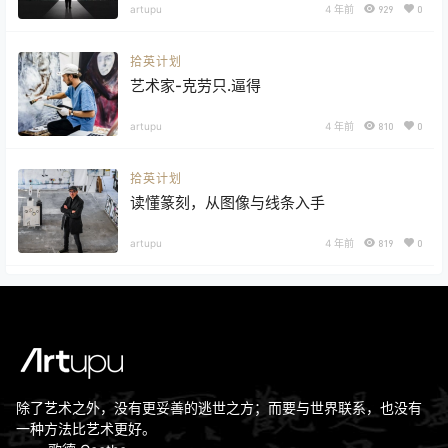
artupu
4 年前
929
0
拾英计划
艺术家-克劳只.逼得
artupu
4 年前
810
0
拾英计划
读懂篆刻，从图像与线条入手
artupu
4 年前
819
0
除了艺术之外，没有更妥善的逃世之方；而要与世界联系，也没有
一种方法比艺术更好。