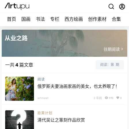
首页
国画
书法
专栏
西方绘画
创作素材
合集
从业之路
往期阅读
一共
4
篇文章
阅读：第
期
阅读
俄罗斯夫妻油画家画的美女，也太养眼了！
artmeet
2 年前
970
0
拾英计划
清代吴让之篆刻作品欣赏