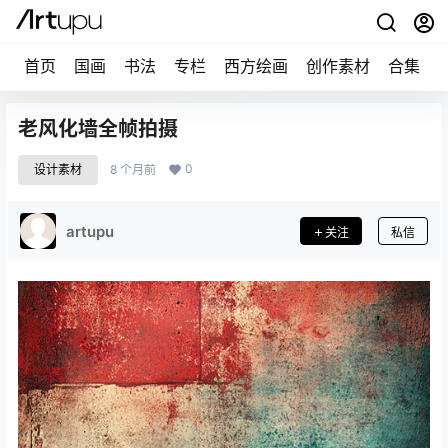
首页
国画
书法
专栏
西方绘画
创作素材
合集
老风化墙全帧拍摄
0
设计素材
8 个月前
artupu
关注
私信