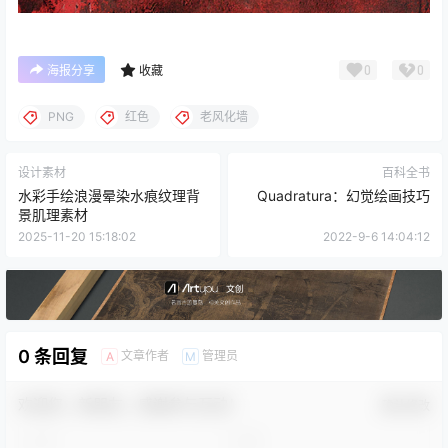
0
0
海报分享
收藏
PNG
红色
老风化墙
设计素材
百科全书
水彩手绘浪漫晕染水痕纹理背
Quadratura：幻觉绘画技巧
景肌理素材
2025-11-20 15:18:02
2022-9-6 14:04:12
0 条回复
文章作者
管理员
A
M
欢迎您，新朋友，感谢参与互动！
确认修改